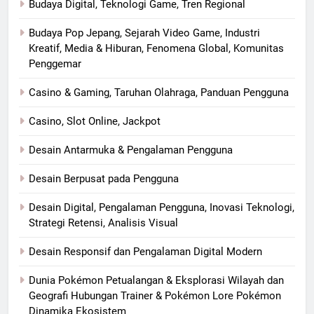
Budaya Digital, Teknologi Game, Tren Regional
Budaya Pop Jepang, Sejarah Video Game, Industri
Kreatif, Media & Hiburan, Fenomena Global, Komunitas
Penggemar
Casino & Gaming, Taruhan Olahraga, Panduan Pengguna
Casino, Slot Online, Jackpot
Desain Antarmuka & Pengalaman Pengguna
Desain Berpusat pada Pengguna
Desain Digital, Pengalaman Pengguna, Inovasi Teknologi,
Strategi Retensi, Analisis Visual
Desain Responsif dan Pengalaman Digital Modern
Dunia Pokémon Petualangan & Eksplorasi Wilayah dan
Geografi Hubungan Trainer & Pokémon Lore Pokémon
Dinamika Ekosistem