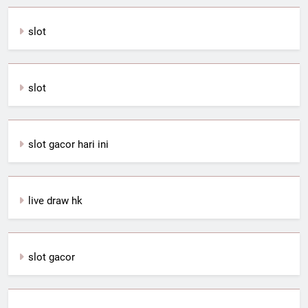
slot
slot
slot gacor hari ini
live draw hk
slot gacor