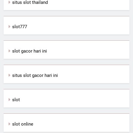
situs slot thailand
slot777
slot gacor hari ini
situs slot gacor hari ini
slot
slot online