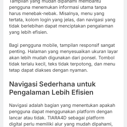
Tampilan yang mudah dipahami membantu
pengguna menemukan informasi utama tanpa
harus menebak-nebak. Misalnya, menu yang
tertata, kolom login yang jelas, dan navigasi yang
tidak berlebihan dapat menciptakan pengalaman
yang lebih efisien.
Bagi pengguna mobile, tampilan responsif sangat
penting. Halaman yang menyesuaikan ukuran layar
akan lebih mudah digunakan dari ponsel. Tombol
tidak terlalu kecil, teks tidak terpotong, dan menu
tetap dapat diakses dengan nyaman.
Navigasi Sederhana untuk
Pengalaman Lebih Efisien
Navigasi adalah bagian yang menentukan apakah
pengguna dapat menggunakan platform dengan
lancar atau tidak. TIARA4D sebagai platform
digital perlu memiliki alur yang mudah dipahami,