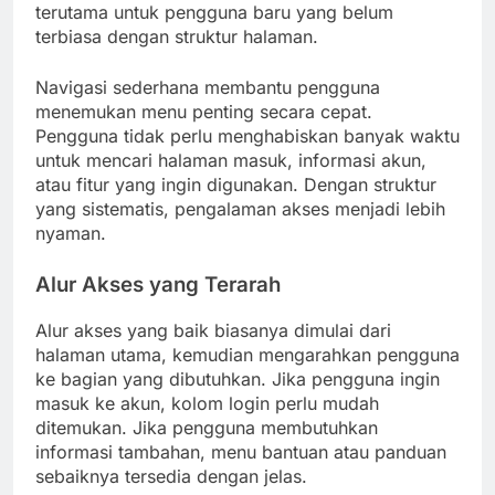
terutama untuk pengguna baru yang belum
terbiasa dengan struktur halaman.
Navigasi sederhana membantu pengguna
menemukan menu penting secara cepat.
Pengguna tidak perlu menghabiskan banyak waktu
untuk mencari halaman masuk, informasi akun,
atau fitur yang ingin digunakan. Dengan struktur
yang sistematis, pengalaman akses menjadi lebih
nyaman.
Alur Akses yang Terarah
Alur akses yang baik biasanya dimulai dari
halaman utama, kemudian mengarahkan pengguna
ke bagian yang dibutuhkan. Jika pengguna ingin
masuk ke akun, kolom login perlu mudah
ditemukan. Jika pengguna membutuhkan
informasi tambahan, menu bantuan atau panduan
sebaiknya tersedia dengan jelas.