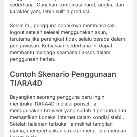
sederhana. Gunakan kombinasi huruf, angka, dan
karakter yang lebih sulit diprediksi.
Selain itu, pengguna sebaiknya membiasakan
logout setelah selesai menggunakan akun,
terutama jika perangkat tidak selalu berada dalam
pengawasan. Kebiasaan sederhana ini dapat
membantu menjaga keamanan akses dalam
penggunaan harian.
Contoh Skenario Penggunaan
TIARA4D
Bayangkan seorang pengguna baru ingin
membuka TIARA4D melalui ponsel. Ia
menggunakan browser yang sudah diperbarui dan
memastikan koneksi internet dalam kondisi stabil.
Setelah halaman terbuka, ia melihat tampilan
utama, memperhatikan struktur menu, lalu mencari