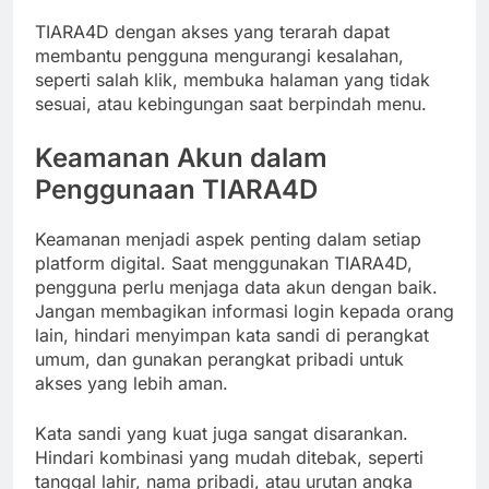
TIARA4D dengan akses yang terarah dapat
membantu pengguna mengurangi kesalahan,
seperti salah klik, membuka halaman yang tidak
sesuai, atau kebingungan saat berpindah menu.
Keamanan Akun dalam
Penggunaan TIARA4D
Keamanan menjadi aspek penting dalam setiap
platform digital. Saat menggunakan TIARA4D,
pengguna perlu menjaga data akun dengan baik.
Jangan membagikan informasi login kepada orang
lain, hindari menyimpan kata sandi di perangkat
umum, dan gunakan perangkat pribadi untuk
akses yang lebih aman.
Kata sandi yang kuat juga sangat disarankan.
Hindari kombinasi yang mudah ditebak, seperti
tanggal lahir, nama pribadi, atau urutan angka