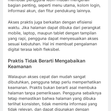
bagian penting, seperti menu utama, kolom login,
informasi akun, dan fitur pendukung lainnya.
Akses praktis juga berkaitan dengan efisiensi
waktu. Jika halaman dapat dibuka dari perangkat
mobile, laptop, maupun tablet dengan tampilan
yang rapi, pengguna dapat menyesuaikan akses
sesuai kebutuhan. Hal ini membuat pengalaman
digital terasa lebih fleksibel.
Praktis Tidak Berarti Mengabaikan
Keamanan
Walaupun akses cepat dan mudah sangat
dibutuhkan, pengguna tetap perlu memperhatikan
keamanan. Praktis bukan berarti asal membuka
halaman tanpa pemeriksaan. Pengguna sebaiknya
tetap memastikan bahwa halaman yang dibuka
terlihat konsisten, tidak meminta informasi yang
tidak relevan, dan dapat digunakan dengan