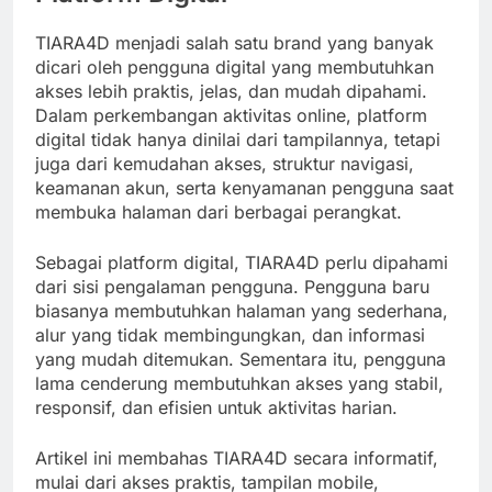
TIARA4D menjadi salah satu brand yang banyak
dicari oleh pengguna digital yang membutuhkan
akses lebih praktis, jelas, dan mudah dipahami.
Dalam perkembangan aktivitas online, platform
digital tidak hanya dinilai dari tampilannya, tetapi
juga dari kemudahan akses, struktur navigasi,
keamanan akun, serta kenyamanan pengguna saat
membuka halaman dari berbagai perangkat.
Sebagai platform digital, TIARA4D perlu dipahami
dari sisi pengalaman pengguna. Pengguna baru
biasanya membutuhkan halaman yang sederhana,
alur yang tidak membingungkan, dan informasi
yang mudah ditemukan. Sementara itu, pengguna
lama cenderung membutuhkan akses yang stabil,
responsif, dan efisien untuk aktivitas harian.
Artikel ini membahas TIARA4D secara informatif,
mulai dari akses praktis, tampilan mobile,