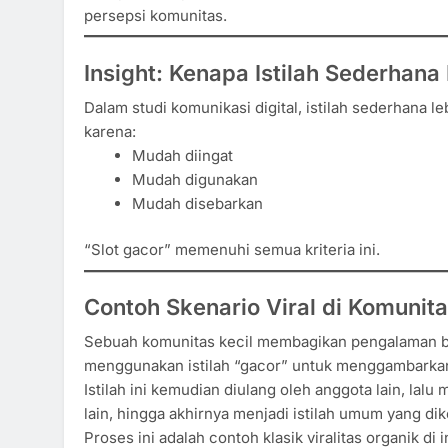
persepsi komunitas.
Insight: Kenapa Istilah Sederhana 
Dalam studi komunikasi digital, istilah sederhana le
karena:
Mudah diingat
Mudah digunakan
Mudah disebarkan
“Slot gacor” memenuhi semua kriteria ini.
Contoh Skenario Viral di Komunit
Sebuah komunitas kecil membagikan pengalaman 
menggunakan istilah “gacor” untuk menggambarkan 
Istilah ini kemudian diulang oleh anggota lain, lal
lain, hingga akhirnya menjadi istilah umum yang dik
Proses ini adalah contoh klasik viralitas organik di i