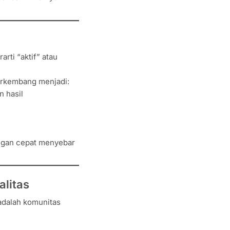
arti “aktif” atau
berkembang menjadi:
 hasil
engan cepat menyebar
alitas
i adalah komunitas