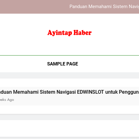
Panduan Memahami Sistem Navi
Panduan Memahami Sistem Na
Panduan Memahami Sistem Na
ntap Haber
LEBAH4D Login melalui Android deng
rita Terkini Dari Ayinta P Haber. Informasi Terbaru Yang Dapa
Panduan Memahami Sistem Navi
SAMPLE PAGE
Panduan Memahami Sistem Na
Panduan Memahami Sistem Na
ami Sistem Navigasi EDWINSLOT untuk Pengguna Baru