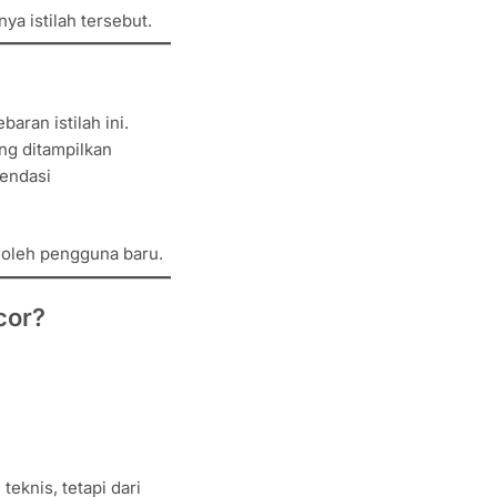
ya istilah tersebut.
aran istilah ini.
ng ditampilkan
mendasi
t oleh pengguna baru.
cor?
 teknis, tetapi dari