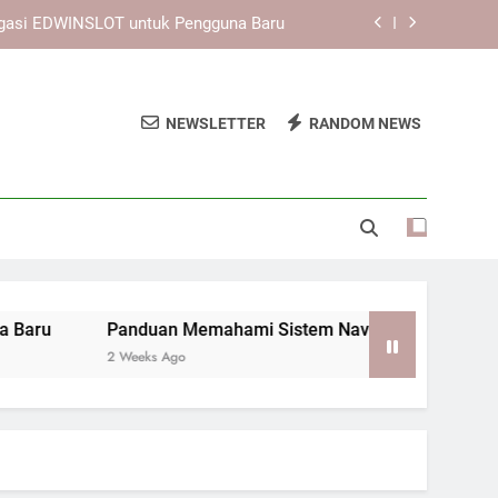
gasi EDWINSLOT untuk Pengguna Baru
vigasi LEBAH4D untuk Pengguna Baru
vigasi KAYA787 untuk Pengguna Baru
NEWSLETTER
RANDOM NEWS
an Proses yang Lebih Mudah dan Aman
t Dipercaya.
gasi EDWINSLOT untuk Pengguna Baru
vigasi LEBAH4D untuk Pengguna Baru
vigasi KAYA787 untuk Pengguna Baru
Panduan Memahami Sistem Navigasi LEBAH4D untuk Pengg
2 Weeks Ago