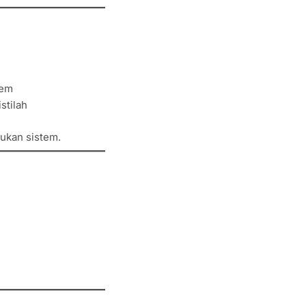
tem
stilah
 bukan sistem.