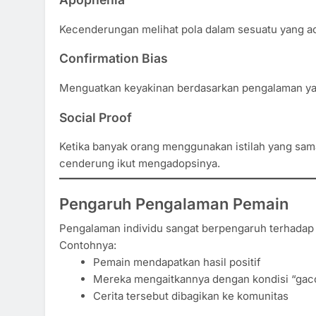
Kecenderungan melihat pola dalam sesuatu yang a
Confirmation Bias
Menguatkan keyakinan berdasarkan pengalaman ya
Social Proof
Ketika banyak orang menggunakan istilah yang sama
cenderung ikut mengadopsinya.
Pengaruh Pengalaman Pemain
Pengalaman individu sangat berpengaruh terhadap 
Contohnya:
Pemain mendapatkan hasil positif
Mereka mengaitkannya dengan kondisi “gac
Cerita tersebut dibagikan ke komunitas