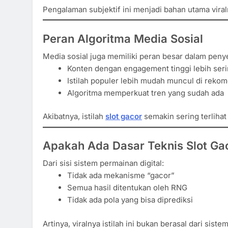
Pengalaman subjektif ini menjadi bahan utama viraln
Peran Algoritma Media Sosial
Media sosial juga memiliki peran besar dalam penyeb
Konten dengan engagement tinggi lebih seri
Istilah populer lebih mudah muncul di reko
Algoritma memperkuat tren yang sudah ada
Akibatnya, istilah
slot gacor
semakin sering terliha
Apakah Ada Dasar Teknis Slot Ga
Dari sisi sistem permainan digital:
Tidak ada mekanisme “gacor”
Semua hasil ditentukan oleh RNG
Tidak ada pola yang bisa diprediksi
Artinya, viralnya istilah ini bukan berasal dari sistem