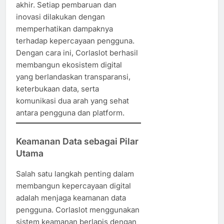
akhir. Setiap pembaruan dan
inovasi dilakukan dengan
memperhatikan dampaknya
terhadap kepercayaan pengguna.
Dengan cara ini, Corlaslot berhasil
membangun ekosistem digital
yang berlandaskan transparansi,
keterbukaan data, serta
komunikasi dua arah yang sehat
antara pengguna dan platform.
Keamanan Data sebagai Pilar
Utama
Salah satu langkah penting dalam
membangun kepercayaan digital
adalah menjaga keamanan data
pengguna. Corlaslot menggunakan
sistem keamanan berlapis dengan