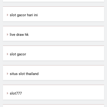
slot gacor hari ini
live draw hk
slot gacor
situs slot thailand
slot777