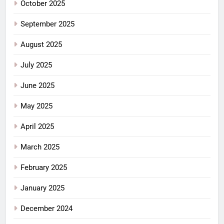
October 2025
September 2025
August 2025
July 2025
June 2025
May 2025
April 2025
March 2025
February 2025
January 2025
December 2024