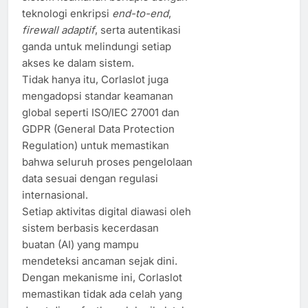
teknologi enkripsi
end-to-end
,
firewall adaptif
, serta autentikasi
ganda untuk melindungi setiap
akses ke dalam sistem.
Tidak hanya itu, Corlaslot juga
mengadopsi standar keamanan
global seperti ISO/IEC 27001 dan
GDPR (General Data Protection
Regulation) untuk memastikan
bahwa seluruh proses pengelolaan
data sesuai dengan regulasi
internasional.
Setiap aktivitas digital diawasi oleh
sistem berbasis kecerdasan
buatan (AI) yang mampu
mendeteksi ancaman sejak dini.
Dengan mekanisme ini, Corlaslot
memastikan tidak ada celah yang