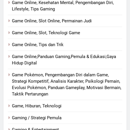
Game Online, Kesehatan Mental, Pengembangan Diri,
Lifestyle, Tips Gaming
Game Online, Slot Online, Permainan Judi
Game Online, Slot, Teknologi Game
Game Online, Tips dan Trik
Game Online,Panduan Gaming,Pemula & Edukasi,Gaya
Hidup Digital
Game Pokémon, Pengembangan Diri dalam Game,
Strategi Kompetitif, Analisis Karakter, Psikologi Pemain,
Evolusi Pokémon, Panduan Gameplay, Motivasi Bermain,
Taktik Pertarungan
Game, Hiburan, Teknologi
Gaming / Strategi Pemula
Gaming & Entertainment