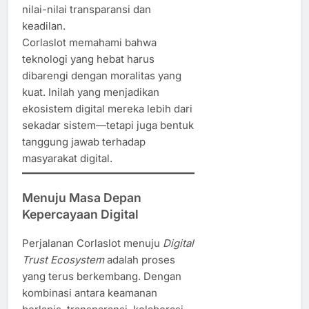
nilai-nilai transparansi dan
keadilan.
Corlaslot memahami bahwa
teknologi yang hebat harus
dibarengi dengan moralitas yang
kuat. Inilah yang menjadikan
ekosistem digital mereka lebih dari
sekadar sistem—tetapi juga bentuk
tanggung jawab terhadap
masyarakat digital.
Menuju Masa Depan
Kepercayaan Digital
Perjalanan Corlaslot menuju
Digital
Trust Ecosystem
adalah proses
yang terus berkembang. Dengan
kombinasi antara keamanan