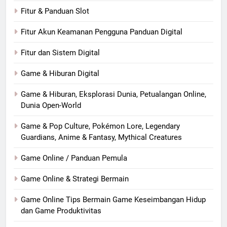
Fitur & Panduan Slot
Fitur Akun Keamanan Pengguna Panduan Digital
Fitur dan Sistem Digital
Game & Hiburan Digital
Game & Hiburan, Eksplorasi Dunia, Petualangan Online,
Dunia Open-World
Game & Pop Culture, Pokémon Lore, Legendary
Guardians, Anime & Fantasy, Mythical Creatures
Game Online / Panduan Pemula
Game Online & Strategi Bermain
Game Online Tips Bermain Game Keseimbangan Hidup
dan Game Produktivitas