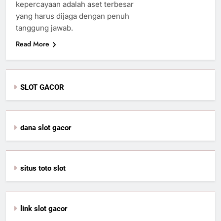
kepercayaan adalah aset terbesar
yang harus dijaga dengan penuh
tanggung jawab.
Read More
SLOT GACOR
dana slot gacor
situs toto slot
link slot gacor