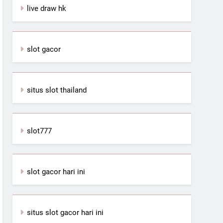
live draw hk
slot gacor
situs slot thailand
slot777
slot gacor hari ini
situs slot gacor hari ini