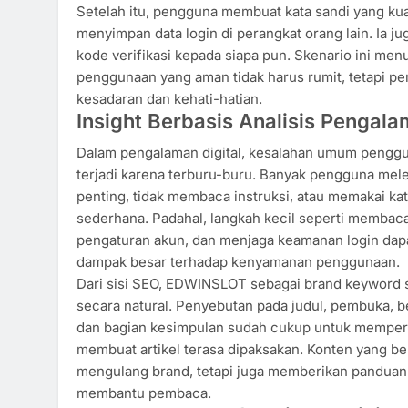
Setelah itu, pengguna membuat kata sandi yang kua
menyimpan data login di perangkat orang lain. Ia j
kode verifikasi kepada siapa pun. Skenario ini me
penggunaan yang aman tidak harus rumit, tetapi pe
kesadaran dan kehati-hatian.
Insight Berbasis Analisis Penga
Dalam pengalaman digital, kesalahan umum penggu
terjadi karena terburu-buru. Banyak pengguna mele
penting, tidak membaca instruksi, atau memakai kat
sederhana. Padahal, langkah kecil seperti memb
pengaturan akun, dan menjaga keamanan login da
dampak besar terhadap kenyamanan penggunaan.
Dari sisi SEO, EDWINSLOT sebagai brand keyword 
secara natural. Penyebutan pada judul, pembuka, 
dan bagian kesimpulan sudah cukup untuk memperk
membuat artikel terasa dipaksakan. Konten yang ber
mengulang brand, tetapi juga memberikan panduan
membantu pembaca.