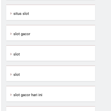
situs slot
slot gacor
slot
slot
slot gacor hari ini