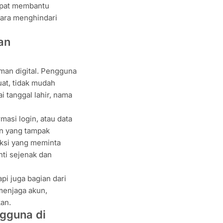
apat membantu
cara menghindari
an
man digital. Pengguna
at, tidak mudah
i tanggal lahir, nama
masi login, atau data
an yang tampak
uksi yang meminta
nti sejenak dan
i juga bagian dari
menjaga akun,
kan.
gguna di