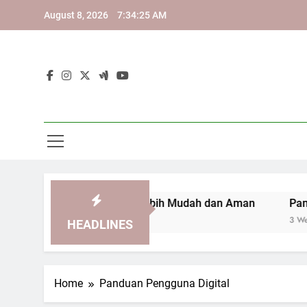
Skip
August 8, 2026
7:34:26 AM
to
content
Ayi
Temukan Be
an Proses yang Lebih Mudah dan Aman
Panduan Memah
3 Weeks Ago
HEADLINES
Home
Panduan Pengguna Digital