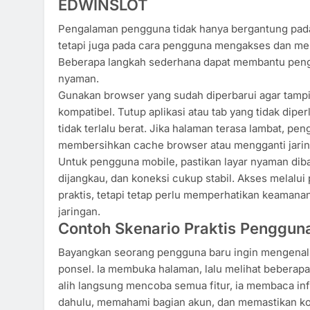
EDWINSLOT
Pengalaman pengguna tidak hanya bergantung pada 
tetapi juga pada cara pengguna mengakses dan me
Beberapa langkah sederhana dapat membantu peng
nyaman.
Gunakan browser yang sudah diperbarui agar tampi
kompatibel. Tutup aplikasi atau tab yang tidak dipe
tidak terlalu berat. Jika halaman terasa lambat, p
membersihkan cache browser atau mengganti jaring
Untuk pengguna mobile, pastikan layar nyaman di
dijangkau, dan koneksi cukup stabil. Akses melalu
praktis, tetapi tetap perlu memperhatikan keamana
jaringan.
Contoh Skenario Praktis Penggun
Bayangkan seorang pengguna baru ingin mengena
ponsel. Ia membuka halaman, lalu melihat beberapa
alih langsung mencoba semua fitur, ia membaca inf
dahulu, memahami bagian akun, dan memastikan kone