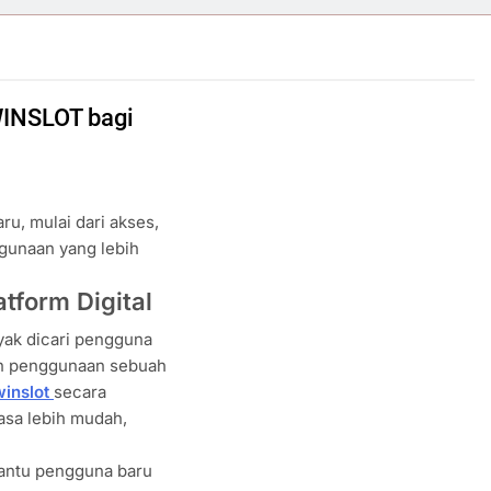
INSLOT bagi
, mulai dari akses,
gunaan yang lebih
form Digital
ak dicari pengguna
man penggunaan sebuah
inslot
secara
asa lebih mudah,
bantu pengguna baru