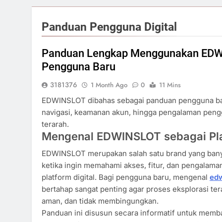
Panduan Pengguna Digital
Panduan Lengkap Menggunakan EDW
Pengguna Baru
3181376
1 Month Ago
0
11 Mins
EDWINSLOT dibahas sebagai panduan pengguna baru
navigasi, keamanan akun, hingga pengalaman peng
terarah.
Mengenal EDWINSLOT sebagai Plat
EDWINSLOT merupakan salah satu brand yang bany
ketika ingin memahami akses, fitur, dan pengala
platform digital. Bagi pengguna baru, mengenal
edw
bertahap sangat penting agar proses eksplorasi ter
aman, dan tidak membingungkan.
Panduan ini disusun secara informatif untuk mem