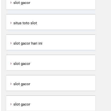
slot gacor
situs toto slot
slot gacor hari ini
slot gacor
slot gacor
slot gacor