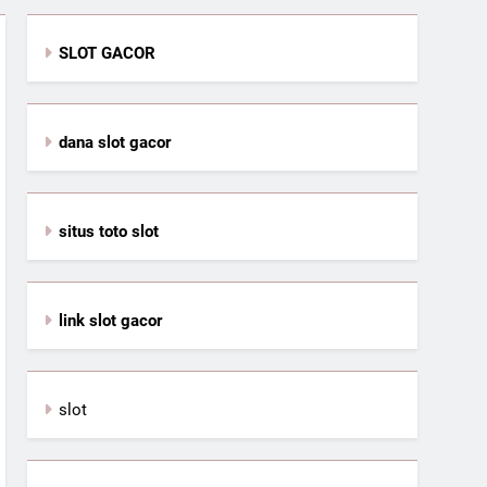
SLOT GACOR
dana slot gacor
situs toto slot
link slot gacor
slot