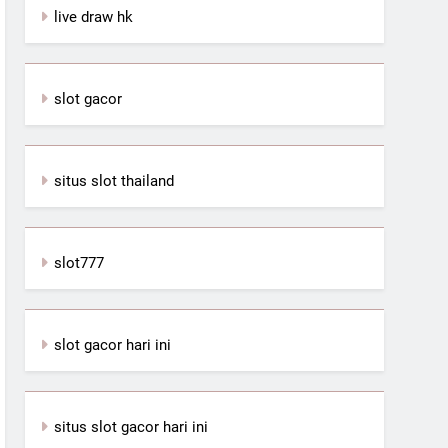
live draw hk
slot gacor
situs slot thailand
slot777
slot gacor hari ini
situs slot gacor hari ini