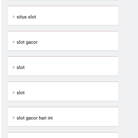
situs slot
slot gacor
slot
slot
slot gacor hari ini