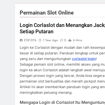
Permainan Slot Online
Login Corlaslot dan Menangkan Jack
Setiap Putaran
3181376
1 Year Ago
0
6 Mins
Login ke Corlaslot dengan mudah dan raih kesemp
besar di setiap putaran. Panduan lengkap untuk p
yang seru dan menguntungkan
corlaslot login
!
Sebagai pemain slot online, memiliki akses yang m
login ke akun Corlaslot adalah langkah awal menu
Dengan proses login yang lancar, Anda bisa segera
permainan slot berkualitas dan meraih jackpot menar
Artikel ini akan memberikan panduan login yang ama
meningkatkan peluang menang.
Mengapa Login di Corlaslot Itu Menguntu