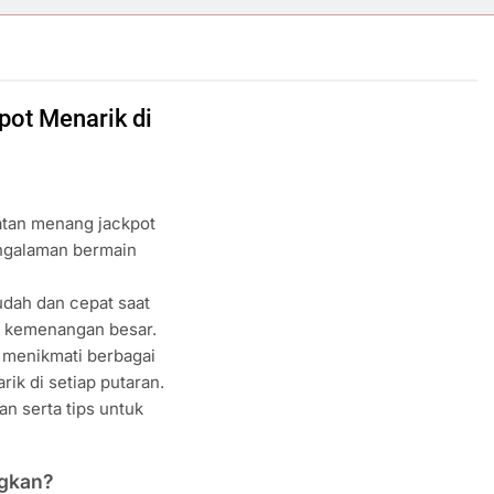
pot Menarik di
atan menang jackpot
engalaman bermain
udah dan cepat saat
ju kemenangan besar.
 menikmati berbagai
ik di setiap putaran.
n serta tips untuk
ngkan?