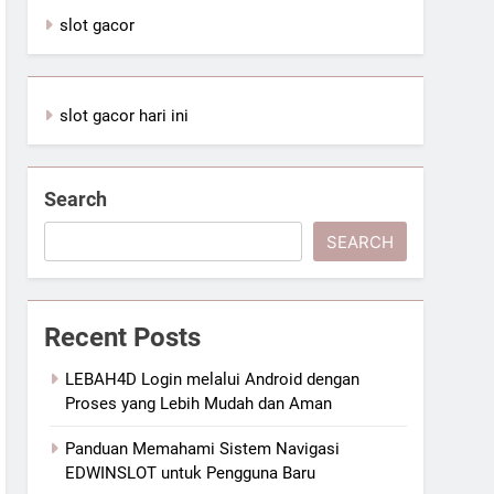
slot gacor
slot gacor hari ini
Search
SEARCH
Recent Posts
LEBAH4D Login melalui Android dengan
Proses yang Lebih Mudah dan Aman
Panduan Memahami Sistem Navigasi
EDWINSLOT untuk Pengguna Baru