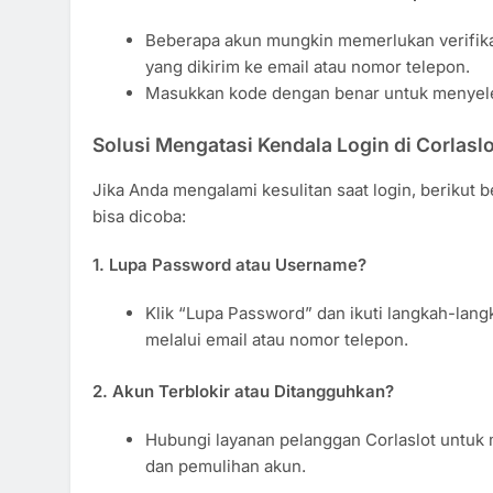
Beberapa akun mungkin memerlukan verifika
yang dikirim ke email atau nomor telepon.
Masukkan kode dengan benar untuk menyeles
Solusi Mengatasi Kendala Login di Corlaslo
Jika Anda mengalami kesulitan saat login, berikut 
bisa dicoba:
1. Lupa Password atau Username?
Klik “Lupa Password” dan ikuti langkah-lan
melalui email atau nomor telepon.
2. Akun Terblokir atau Ditangguhkan?
Hubungi layanan pelanggan Corlaslot untuk
dan pemulihan akun.