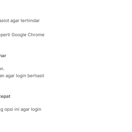
slot agar terhindar
eperti Google Chrome
nar
n.
n agar login berhasil
Cepat
 opsi ini agar login