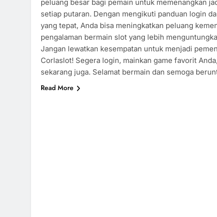
peluang besar bagi pemain untuk memenangkan jac
setiap putaran. Dengan mengikuti panduan login da
yang tepat, Anda bisa meningkatkan peluang keme
pengalaman bermain slot yang lebih menguntungka
Jangan lewatkan kesempatan untuk menjadi pemen
Corlaslot! Segera login, mainkan game favorit Anda,
sekarang juga. Selamat bermain dan semoga berun
Read More