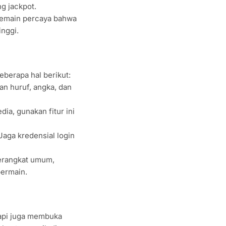
g jackpot.
emain percaya bahwa
inggi.
berapa hal berikut:
n huruf, angka, dan
dia, gunakan fitur ini
Jaga kredensial login
perangkat umum,
bermain.
tapi juga membuka