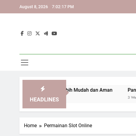
Skip
August 8, 2026
7:02:18 PM
to
content
Ayi
Temukan Be
an Proses yang Lebih Mudah dan Aman
Panduan Memah
3 Weeks Ago
HEADLINES
Home
Permainan Slot Online