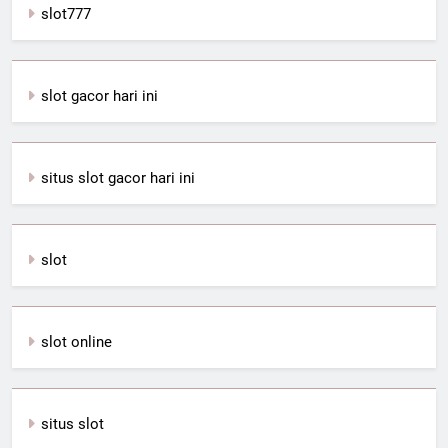
slot777
slot gacor hari ini
situs slot gacor hari ini
slot
slot online
situs slot