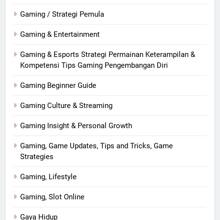
Gaming / Strategi Pemula
Gaming & Entertainment
Gaming & Esports Strategi Permainan Keterampilan &
Kompetensi Tips Gaming Pengembangan Diri
Gaming Beginner Guide
Gaming Culture & Streaming
Gaming Insight & Personal Growth
Gaming, Game Updates, Tips and Tricks, Game
Strategies
Gaming, Lifestyle
Gaming, Slot Online
Gaya Hidup