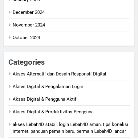
December 2024
November 2024
October 2024
Categories
Akses Alternatif dan Desain Responsif Digital
Akses Digital & Pengalaman Login
Akses Digital & Pengguna Aktif
Akses Digital & Produktivitas Pengguna
akses Lebah4D stabil, login Lebah4D aman, tips koneksi
internet, panduan pemain baru, bermain Lebah4D lancar