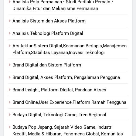
Analisis Pola Permainan • Studi Perilaku Pemain •
Dinamika Fitur dan Mekanisme Permainan
Analisis Sistem dan Akses Platform
Analisis Teknologi Platform Digital
Arsitektur Sistem Digital,Keamanan Berlapis,Manajemen
Platform,Stabilitas Layanan,Inovasi Teknologi
Brand Digital dan Sistem Platform
Brand Digital, Akses Platform, Pengalaman Pengguna
Brand Insight, Platform Digital, Panduan Akses
Brand Online,User Experience,Platform Ramah Pengguna
Budaya Digital, Teknologi Game, Tren Regional
Budaya Pop Jepang, Sejarah Video Game, Industri
Kreatif, Media & Hiburan, Fenomena Global, Komunitas