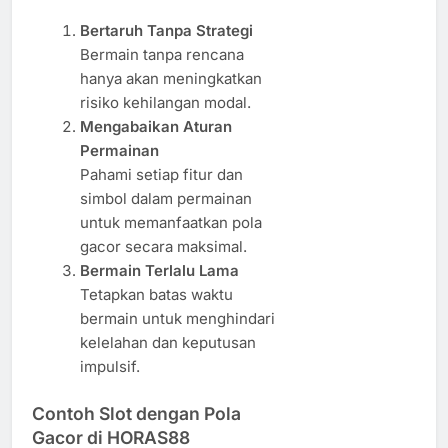
Bertaruh Tanpa Strategi
Bermain tanpa rencana
hanya akan meningkatkan
risiko kehilangan modal.
Mengabaikan Aturan
Permainan
Pahami setiap fitur dan
simbol dalam permainan
untuk memanfaatkan pola
gacor secara maksimal.
Bermain Terlalu Lama
Tetapkan batas waktu
bermain untuk menghindari
kelelahan dan keputusan
impulsif.
Contoh Slot dengan Pola
Gacor di HORAS88