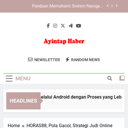
Skip
Panduan Memahami Sistem Navigasi LEBAH4D
to
untuk Pengguna Baru
content
Panduan Memahami Sistem Navigasi KAYA787
untuk Pengguna Baru
LEBAH4D Login melalui Android dengan Proses
yang Lebih Mudah dan Aman
Panduan Memahami Sistem Navigasi
EDWINSLOT untuk Pengguna Baru
Ayintap Haber
Temukan Berita Terkini Dari Ayinta P
Panduan Memahami Sistem Navigasi LEBAH4D
NEWSLETTER
RANDOM NEWS
untuk Pengguna Baru
Haber. Informasi Terbaru Yang Dapat
Panduan Memahami Sistem Navigasi KAYA787
Dipercaya.
untuk Pengguna Baru
MENU
EBAH4D Login melalui Android dengan Proses yang Lebih Mu
HEADLINES
Weeks Ago
Home
HORAS88, Pola Gacor, Strategi Judi Online