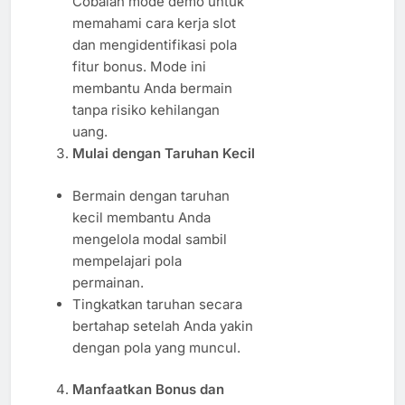
Cobalah mode demo untuk
memahami cara kerja slot
dan mengidentifikasi pola
fitur bonus. Mode ini
membantu Anda bermain
tanpa risiko kehilangan
uang.
Mulai dengan Taruhan Kecil
Bermain dengan taruhan
kecil membantu Anda
mengelola modal sambil
mempelajari pola
permainan.
Tingkatkan taruhan secara
bertahap setelah Anda yakin
dengan pola yang muncul.
Manfaatkan Bonus dan