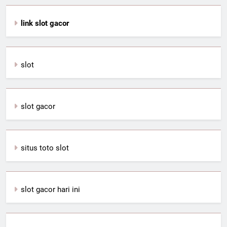
link slot gacor
slot
slot gacor
situs toto slot
slot gacor hari ini