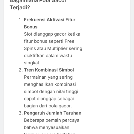
Bagaimana Pola Gacor
Terjadi?
Frekuensi Aktivasi Fitur
Bonus
Slot dianggap gacor ketika
fitur bonus seperti Free
Spins atau Multiplier sering
diaktifkan dalam waktu
singkat.
Tren Kombinasi Simbol
Permainan yang sering
menghasilkan kombinasi
simbol dengan nilai tinggi
dapat dianggap sebagai
bagian dari pola gacor.
Pengaruh Jumlah Taruhan
Beberapa pemain percaya
bahwa menyesuaikan