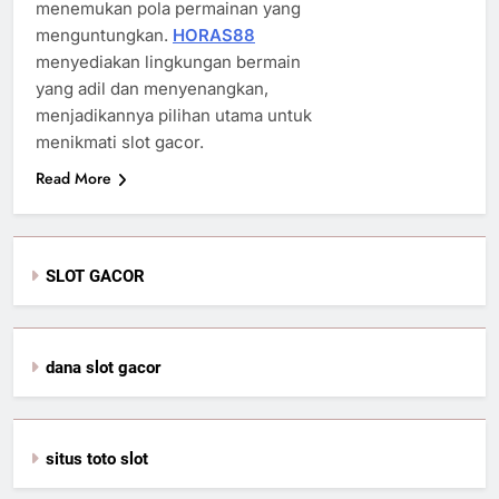
menemukan pola permainan yang
menguntungkan.
HORAS88
menyediakan lingkungan bermain
yang adil dan menyenangkan,
menjadikannya pilihan utama untuk
menikmati slot gacor.
Read More
SLOT GACOR
dana slot gacor
situs toto slot