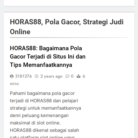
HORAS88, Pola Gacor, Strategi Judi
Online
HORAS88: Bagaimana Pola
Gacor Terjadi di Situs Ini dan
Tips Memanfaatkannya
3181376
2 years ago
0
6
mins
Pahami bagaimana pola gacor
terjadi di HORAS88 dan pelajari
strategi untuk memanfaatkannya
demi peluang kemenangan
maksimal di slot online.
HORAS88 dikenal sebagai salah
satu platform slot online yang