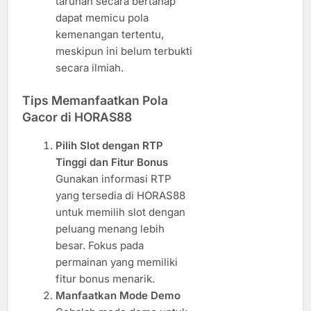
taruhan secara bertahap
dapat memicu pola
kemenangan tertentu,
meskipun ini belum terbukti
secara ilmiah.
Tips Memanfaatkan Pola
Gacor di HORAS88
Pilih Slot dengan RTP
Tinggi dan Fitur Bonus
Gunakan informasi RTP
yang tersedia di HORAS88
untuk memilih slot dengan
peluang menang lebih
besar. Fokus pada
permainan yang memiliki
fitur bonus menarik.
Manfaatkan Mode Demo