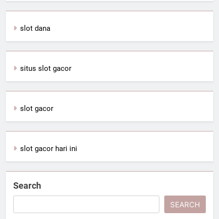
slot dana
situs slot gacor
slot gacor
slot gacor hari ini
Search
SEARCH