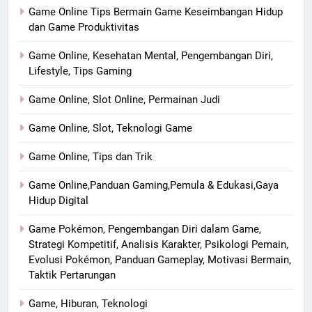
Game Online Tips Bermain Game Keseimbangan Hidup
dan Game Produktivitas
Game Online, Kesehatan Mental, Pengembangan Diri,
Lifestyle, Tips Gaming
Game Online, Slot Online, Permainan Judi
Game Online, Slot, Teknologi Game
Game Online, Tips dan Trik
Game Online,Panduan Gaming,Pemula & Edukasi,Gaya
Hidup Digital
Game Pokémon, Pengembangan Diri dalam Game,
Strategi Kompetitif, Analisis Karakter, Psikologi Pemain,
Evolusi Pokémon, Panduan Gameplay, Motivasi Bermain,
Taktik Pertarungan
Game, Hiburan, Teknologi