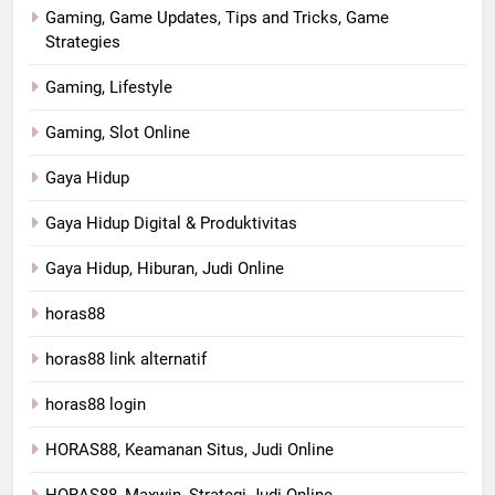
Gaming, Game Updates, Tips and Tricks, Game
Strategies
Gaming, Lifestyle
Gaming, Slot Online
Gaya Hidup
Gaya Hidup Digital & Produktivitas
Gaya Hidup, Hiburan, Judi Online
horas88
horas88 link alternatif
horas88 login
HORAS88, Keamanan Situs, Judi Online