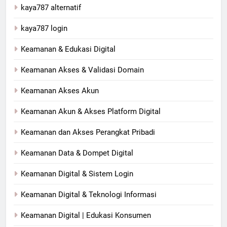
kaya787 alternatif
kaya787 login
Keamanan & Edukasi Digital
Keamanan Akses & Validasi Domain
Keamanan Akses Akun
Keamanan Akun & Akses Platform Digital
Keamanan dan Akses Perangkat Pribadi
Keamanan Data & Dompet Digital
Keamanan Digital & Sistem Login
Keamanan Digital & Teknologi Informasi
Keamanan Digital | Edukasi Konsumen