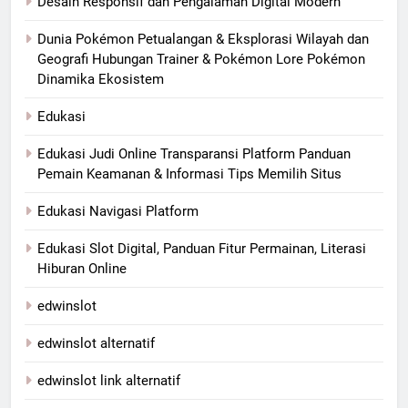
Desain Responsif dan Pengalaman Digital Modern
Dunia Pokémon Petualangan & Eksplorasi Wilayah dan
Geografi Hubungan Trainer & Pokémon Lore Pokémon
Dinamika Ekosistem
Edukasi
Edukasi Judi Online Transparansi Platform Panduan
Pemain Keamanan & Informasi Tips Memilih Situs
Edukasi Navigasi Platform
Edukasi Slot Digital, Panduan Fitur Permainan, Literasi
Hiburan Online
edwinslot
edwinslot alternatif
edwinslot link alternatif