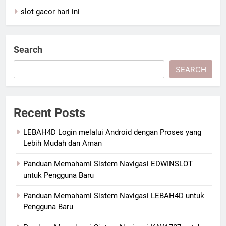
slot gacor hari ini
Search
SEARCH
Recent Posts
LEBAH4D Login melalui Android dengan Proses yang
Lebih Mudah dan Aman
Panduan Memahami Sistem Navigasi EDWINSLOT
untuk Pengguna Baru
Panduan Memahami Sistem Navigasi LEBAH4D untuk
Pengguna Baru