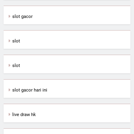
slot gacor
slot
slot
slot gacor hari ini
live draw hk