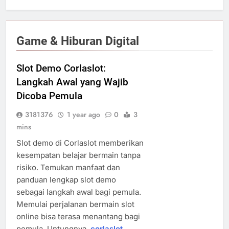
Game & Hiburan Digital
Slot Demo Corlaslot:
Langkah Awal yang Wajib
Dicoba Pemula
3181376
1 year ago
0
3
mins
Slot demo di Corlaslot memberikan
kesempatan belajar bermain tanpa
risiko. Temukan manfaat dan
panduan lengkap slot demo
sebagai langkah awal bagi pemula.
Memulai perjalanan bermain slot
online bisa terasa menantang bagi
pemula. Untungnya,
corlaslot