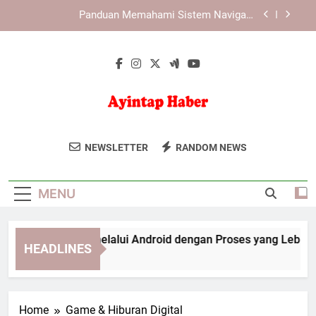
Skip
Panduan Memahami Sistem Navigasi LEBAH4D
to
untuk Pengguna Baru
content
Panduan Memahami Sistem Navigasi KAYA787
untuk Pengguna Baru
LEBAH4D Login melalui Android dengan Proses
yang Lebih Mudah dan Aman
Panduan Memahami Sistem Navigasi
EDWINSLOT untuk Pengguna Baru
Ayintap Haber
Temukan Berita Terkini Dari Ayinta P
Panduan Memahami Sistem Navigasi LEBAH4D
NEWSLETTER
RANDOM NEWS
untuk Pengguna Baru
Haber. Informasi Terbaru Yang Dapat
Panduan Memahami Sistem Navigasi KAYA787
Dipercaya.
untuk Pengguna Baru
MENU
BAH4D Login melalui Android dengan Proses yang Lebih Mu
HEADLINES
Weeks Ago
Home
Game & Hiburan Digital