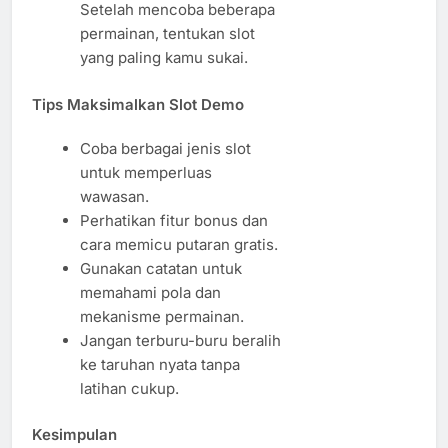
Setelah mencoba beberapa
permainan, tentukan slot
yang paling kamu sukai.
Tips Maksimalkan Slot Demo
Coba berbagai jenis slot
untuk memperluas
wawasan.
Perhatikan fitur bonus dan
cara memicu putaran gratis.
Gunakan catatan untuk
memahami pola dan
mekanisme permainan.
Jangan terburu-buru beralih
ke taruhan nyata tanpa
latihan cukup.
Kesimpulan