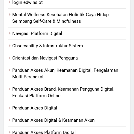
login edwinslot
Mental Wellness Kesehatan Holistik Gaya Hidup
Seimbang Self-Care & Mindfulness
Navigasi Platform Digital
Observability & Infrastruktur Sistem
Orientasi dan Navigasi Pengguna
Panduan Akses Akun, Keamanan Digital, Pengalaman
Multi-Perangkat
Panduan Akses Brand, Keamanan Pengguna Digital,
Edukasi Platform Online
Panduan Akses Digital
Panduan Akses Digital & Keamanan Akun
Panduan Akses Platform Digital