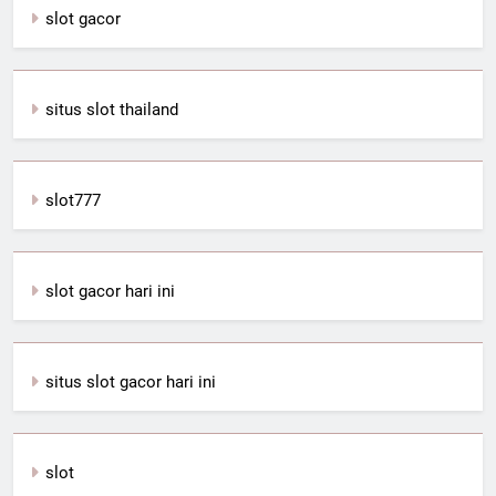
slot gacor
situs slot thailand
slot777
slot gacor hari ini
situs slot gacor hari ini
slot