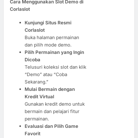
Cara Menggunakan Slot Demo di
Corlaslot
Kunjungi Situs Resmi
Corlaslot
Buka halaman permainan
dan pilih mode demo.
Pilih Permainan yang Ingin
Dicoba
Telusuri koleksi slot dan klik
“Demo” atau “Coba
Sekarang.”
Mulai Bermain dengan
Kredit Virtual
Gunakan kredit demo untuk
bermain dan pelajari fitur
permainan.
Evaluasi dan Pilih Game
Favorit