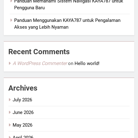
Panduan Memahami Sistem Navigasi KAYA787 untuk
Pengguna Baru
Panduan Menggunakan KAYA787 untuk Pengalaman
Akses yang Lebih Nyaman
Recent Comments
A WordPress Commenter
on
Hello world!
Archives
July 2026
June 2026
May 2026
April 2026