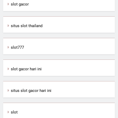
slot gacor
situs slot thailand
slot777
slot gacor hari ini
situs slot gacor hari ini
slot