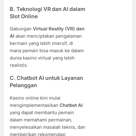
B. Teknologi VR dan AI dalam
Slot Online
Gabungan
Virtual Reality (VR) dan
AI
akan menciptakan pengalaman
bermain yang lebih imersif, di
mana pemain bisa masuk ke dalam
dunia kasino virtual yang lebih
realistis.
C. Chatbot AI untuk Layanan
Pelanggan
Kasino online kini mulai
mengimplementasikan
Chatbot AI
yang dapat membantu pemain
dalam memahami permainan,
menyelesaikan masalah teknis, dan
memberikan rekomendasi