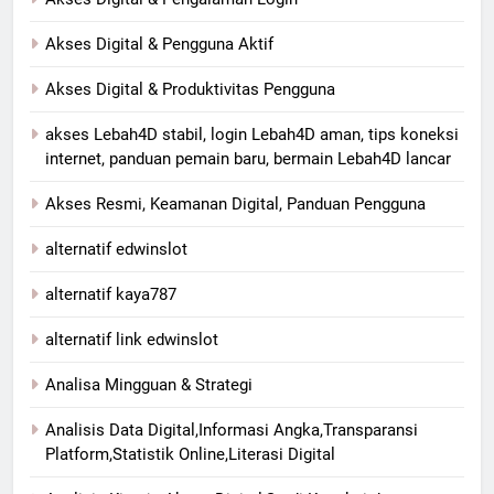
Akses Digital & Pengguna Aktif
Akses Digital & Produktivitas Pengguna
akses Lebah4D stabil, login Lebah4D aman, tips koneksi
internet, panduan pemain baru, bermain Lebah4D lancar
Akses Resmi, Keamanan Digital, Panduan Pengguna
alternatif edwinslot
alternatif kaya787
alternatif link edwinslot
Analisa Mingguan & Strategi
Analisis Data Digital,Informasi Angka,Transparansi
Platform,Statistik Online,Literasi Digital