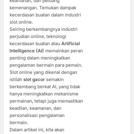
keamanan, dan peluang
kemenangan. Temukan dampak
kecerdasan buatan dalam industri
slot online.
Seiring berkembangnya industri
perjudian online, teknologi
kecerdasan buatan atau
Artificial
Intelligence (AI)
memainkan peran
penting dalam meningkatkan
pengalaman bermain para pemain.
Slot online yang dikenal dengan
istilah
slot gacor
semakin
berkembang berkat AI, yang tidak
hanya meningkatkan mekanisme
permainan, tetapi juga memastikan
keadilan, keamanan, dan
personalisasi pengalaman
bermain.
Dalam artikel ini, kita akan