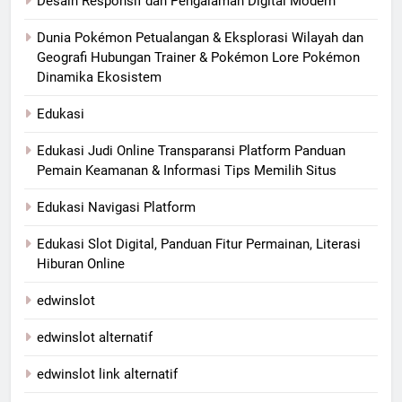
Desain Responsif dan Pengalaman Digital Modern
Dunia Pokémon Petualangan & Eksplorasi Wilayah dan
Geografi Hubungan Trainer & Pokémon Lore Pokémon
Dinamika Ekosistem
Edukasi
Edukasi Judi Online Transparansi Platform Panduan
Pemain Keamanan & Informasi Tips Memilih Situs
Edukasi Navigasi Platform
Edukasi Slot Digital, Panduan Fitur Permainan, Literasi
Hiburan Online
edwinslot
edwinslot alternatif
edwinslot link alternatif