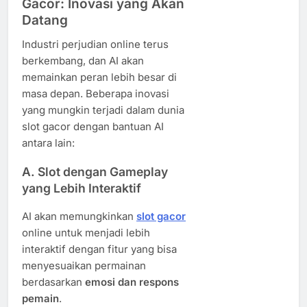
Gacor: Inovasi yang Akan
Datang
Industri perjudian online terus
berkembang, dan AI akan
memainkan peran lebih besar di
masa depan. Beberapa inovasi
yang mungkin terjadi dalam dunia
slot gacor dengan bantuan AI
antara lain:
A. Slot dengan Gameplay
yang Lebih Interaktif
AI akan memungkinkan
slot gacor
online untuk menjadi lebih
interaktif dengan fitur yang bisa
menyesuaikan permainan
berdasarkan
emosi dan respons
pemain
.