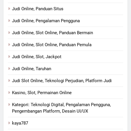
Judi Online, Panduan Situs
Judi Online, Pengalaman Pengguna
Judi Online, Slot Online, Panduan Bermain
Judi Online, Slot Online, Panduan Pemula
Judi Online, Slot, Jackpot
Judi Online, Taruhan
Judi Slot Online, Teknologi Perjudian, Platform Judi
Kasino, Slot, Permainan Online
Kategori: Teknologi Digital, Pengalaman Pengguna,
Pengembangan Platform, Desain UI/UX
kaya787