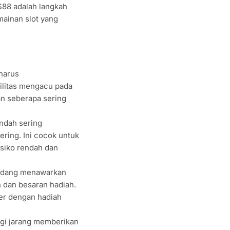
88 adalah langkah
ainan slot yang
 harus
tilitas mengacu pada
dan seberapa sering
endah sering
ring. Ini cocok untuk
siko rendah dan
sedang menawarkan
 dan besaran hadiah.
er dengan hadiah
nggi jarang memberikan