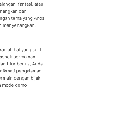
langan, fantasi, atau
enangkan dan
dengan tema yang Anda
ih menyenangkan.
anlah hal yang sulit,
aspek permainan.
dan fitur bonus, Anda
nikmati pengalaman
rmain dengan bijak,
am mode demo