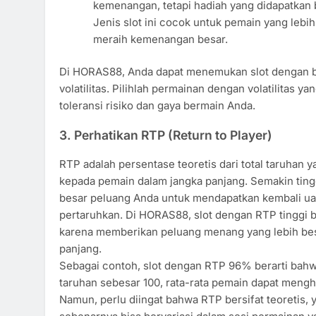
kemenangan, tetapi hadiah yang didapatkan b
Jenis slot ini cocok untuk pemain yang lebih
meraih kemenangan besar.
Di HORAS88, Anda dapat menemukan slot dengan be
volatilitas. Pilihlah permainan dengan volatilitas y
toleransi risiko dan gaya bermain Anda.
3. Perhatikan RTP (Return to Player)
RTP adalah persentase teoretis dari total taruhan 
kepada pemain dalam jangka panjang. Semakin ting
besar peluang Anda untuk mendapatkan kembali ua
pertaruhkan. Di HORAS88, slot dengan RTP tinggi b
karena memberikan peluang menang yang lebih bes
panjang.
Sebagai contoh, slot dengan RTP 96% berarti bahw
taruhan sebesar 100, rata-rata pemain dapat mengh
Namun, perlu diingat bahwa RTP bersifat teoretis, y