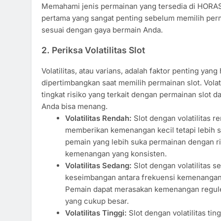
Memahami jenis permainan yang tersedia di HORAS
pertama yang sangat penting sebelum memilih perm
sesuai dengan gaya bermain Anda.
2. Periksa Volatilitas Slot
Volatilitas, atau varians, adalah faktor penting yang
dipertimbangkan saat memilih permainan slot. Vola
tingkat risiko yang terkait dengan permainan slot 
Anda bisa menang.
Volatilitas Rendah:
Slot dengan volatilitas r
memberikan kemenangan kecil tetapi lebih se
pemain yang lebih suka permainan dengan ri
kemenangan yang konsisten.
Volatilitas Sedang:
Slot dengan volatilitas 
keseimbangan antara frekuensi kemenangan
Pemain dapat merasakan kemenangan regul
yang cukup besar.
Volatilitas Tinggi:
Slot dengan volatilitas ti