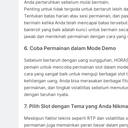
Anda pertaruhkan sebelum mulai bermain.
Penting untuk tidak tergoda untuk bertaruh lebih 
Tentukan batas harian atau sesi permainan, dan pas
bermain ketika Anda telah mencapai batas tersebut
bankroll yang baik adalah kunci untuk bermain sec
jawab dan menikmati permainan dengan cara yang 
6. Coba Permainan dalam Mode Demo
Sebelum bertaruh dengan uang sungguhan, HOR
pemain untuk mencoba permainan slot dalam mode 
cara yang sangat baik untuk menguji berbagai slot t
kehilangan uang. Anda bisa merasakan berbagai fi
permainan, dan tingkat volatilitas sebelum memut
dengan taruhan nyata.
7. Pilih Slot dengan Tema yang Anda Nikma
Meskipun faktor teknis seperti RTP dan volatilitas 
permainan juga memainkan peran besar dalam pen