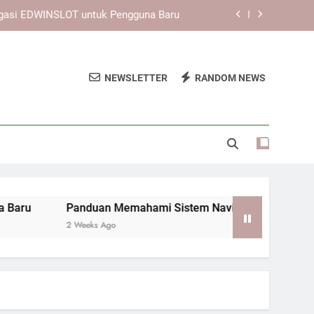
gasi EDWINSLOT untuk Pengguna Baru
vigasi LEBAH4D untuk Pengguna Baru
vigasi KAYA787 untuk Pengguna Baru
NEWSLETTER
RANDOM NEWS
an Proses yang Lebih Mudah dan Aman
t Dipercaya.
gasi EDWINSLOT untuk Pengguna Baru
vigasi LEBAH4D untuk Pengguna Baru
vigasi KAYA787 untuk Pengguna Baru
Panduan Memahami Sistem Navigasi LEBAH4D untuk Pen
2 Weeks Ago