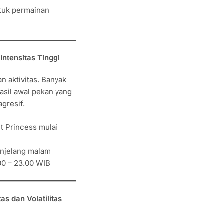
ntuk permainan
ntensitas Tinggi
n aktivitas. Banyak
sil awal pekan yang
agresif.
t Princess mulai
njelang malam
.00 – 23.00 WIB
as dan Volatilitas