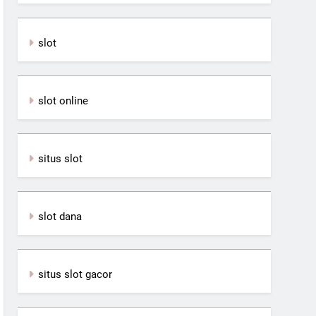
slot
slot online
situs slot
slot dana
situs slot gacor