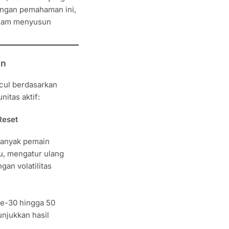
Dengan pemahaman ini,
alam menyusun
an
ncul berdasarkan
itas aktif:
Reset
 Banyak pemain
u, mengatur ulang
an volatilitas
ke-30 hingga 50
njukkan hasil