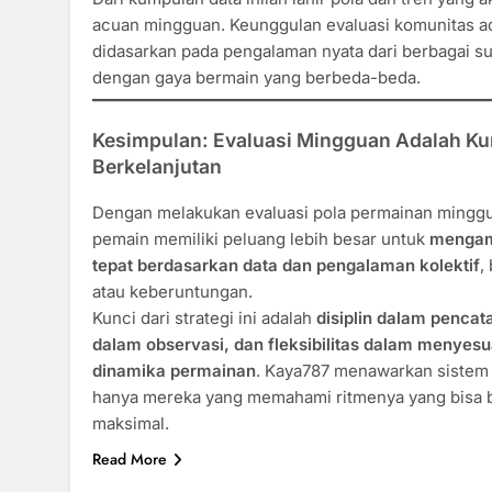
acuan mingguan. Keunggulan evaluasi komunitas ad
didasarkan pada pengalaman nyata dari berbagai 
dengan gaya bermain yang berbeda-beda.
Kesimpulan: Evaluasi Mingguan Adalah Kun
Berkelanjutan
Dengan melakukan evaluasi pola permainan minggu
pemain memiliki peluang lebih besar untuk
mengam
tepat berdasarkan data dan pengalaman kolektif
,
atau keberuntungan.
Kunci dari strategi ini adalah
disiplin dalam pencat
dalam observasi, dan fleksibilitas dalam menyesu
dinamika permainan
. Kaya787 menawarkan sistem 
hanya mereka yang memahami ritmenya yang bisa 
maksimal.
Read More