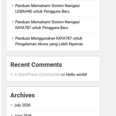
Panduan Memahami Sistem Navigasi
LEBAH4D untuk Pengguna Baru
Panduan Memahami Sistem Navigasi
KAYA787 untuk Pengguna Baru
Panduan Menggunakan KAYA787 untuk
Pengalaman Akses yang Lebih Nyaman
Recent Comments
A WordPress Commenter
on
Hello world!
Archives
July 2026
June 2026