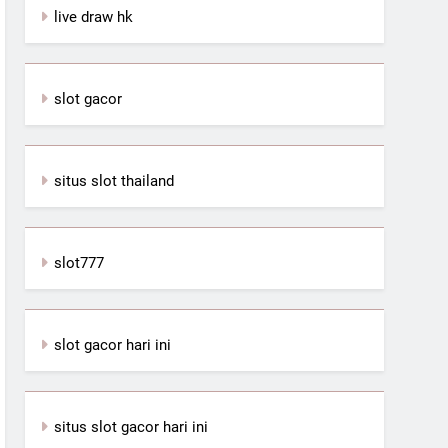
live draw hk
slot gacor
situs slot thailand
slot777
slot gacor hari ini
situs slot gacor hari ini