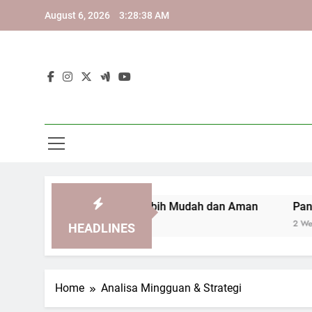
Skip
August 6, 2026
3:28:39 AM
to
content
Ayi
Temukan Be
engan Proses yang Lebih Mudah dan Aman
Panduan Mem
2 Weeks Ago
HEADLINES
Home
Analisa Mingguan & Strategi