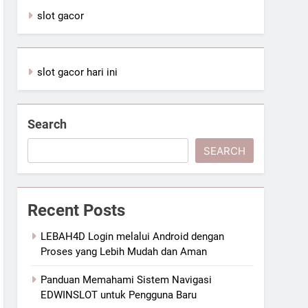
slot gacor
slot gacor hari ini
Search
SEARCH
Recent Posts
LEBAH4D Login melalui Android dengan
Proses yang Lebih Mudah dan Aman
Panduan Memahami Sistem Navigasi
EDWINSLOT untuk Pengguna Baru