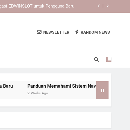
gasi EDWINSLOT untuk Pengguna Baru
vigasi LEBAH4D untuk Pengguna Baru
vigasi KAYA787 untuk Pengguna Baru
NEWSLETTER
RANDOM NEWS
an Proses yang Lebih Mudah dan Aman
t Dipercaya.
gasi EDWINSLOT untuk Pengguna Baru
vigasi LEBAH4D untuk Pengguna Baru
vigasi KAYA787 untuk Pengguna Baru
Panduan Memahami Sistem Navigasi LEBAH4D untuk Pen
2 Weeks Ago