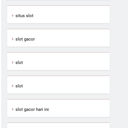
situs slot
slot gacor
slot
slot
slot gacor hari ini