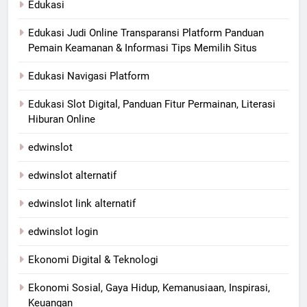
Edukasi
Edukasi Judi Online Transparansi Platform Panduan
Pemain Keamanan & Informasi Tips Memilih Situs
Edukasi Navigasi Platform
Edukasi Slot Digital, Panduan Fitur Permainan, Literasi
Hiburan Online
edwinslot
edwinslot alternatif
edwinslot link alternatif
edwinslot login
Ekonomi Digital & Teknologi
Ekonomi Sosial, Gaya Hidup, Kemanusiaan, Inspirasi,
Keuangan