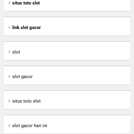
situs toto slot
link slot gacor
slot
slot gacor
situs toto slot
slot gacor hari ini