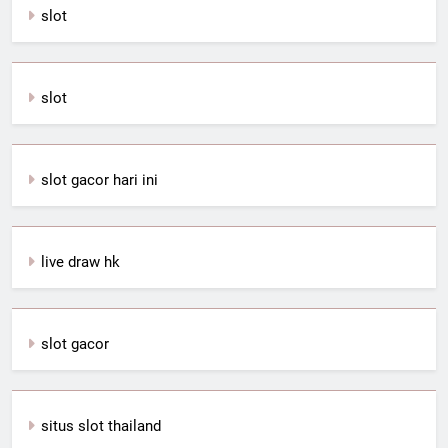
slot
slot
slot gacor hari ini
live draw hk
slot gacor
situs slot thailand