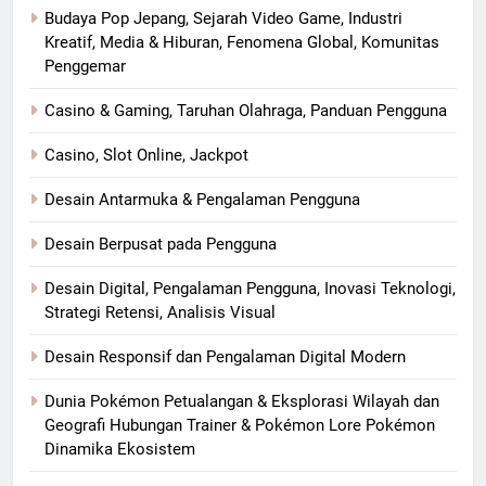
Budaya Pop Jepang, Sejarah Video Game, Industri
Kreatif, Media & Hiburan, Fenomena Global, Komunitas
Penggemar
Casino & Gaming, Taruhan Olahraga, Panduan Pengguna
Casino, Slot Online, Jackpot
Desain Antarmuka & Pengalaman Pengguna
Desain Berpusat pada Pengguna
Desain Digital, Pengalaman Pengguna, Inovasi Teknologi,
Strategi Retensi, Analisis Visual
Desain Responsif dan Pengalaman Digital Modern
Dunia Pokémon Petualangan & Eksplorasi Wilayah dan
Geografi Hubungan Trainer & Pokémon Lore Pokémon
Dinamika Ekosistem