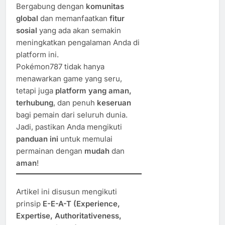
Bergabung dengan
komunitas
global
dan memanfaatkan
fitur
sosial
yang ada akan semakin
meningkatkan pengalaman Anda di
platform ini.
Pokémon787 tidak hanya
menawarkan game yang seru,
tetapi juga
platform yang aman,
terhubung
, dan penuh
keseruan
bagi pemain dari seluruh dunia.
Jadi, pastikan Anda mengikuti
panduan ini
untuk memulai
permainan dengan
mudah
dan
aman
!
Artikel ini disusun mengikuti
prinsip
E-E-A-T (Experience,
Expertise, Authoritativeness,