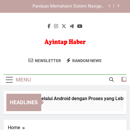
Skip
Panduan Memahami Sistem Navigasi LEBAH4D
to
untuk Pengguna Baru
content
Panduan Memahami Sistem Navigasi KAYA787
untuk Pengguna Baru
LEBAH4D Login melalui Android dengan Proses
yang Lebih Mudah dan Aman
Panduan Memahami Sistem Navigasi
EDWINSLOT untuk Pengguna Baru
Ayintap Haber
Temukan Berita Terkini Dari Ayinta P
Panduan Memahami Sistem Navigasi LEBAH4D
NEWSLETTER
RANDOM NEWS
untuk Pengguna Baru
Haber. Informasi Terbaru Yang Dapat
Panduan Memahami Sistem Navigasi KAYA787
Dipercaya.
untuk Pengguna Baru
MENU
BAH4D Login melalui Android dengan Proses yang Lebih Mu
HEADLINES
Weeks Ago
Home