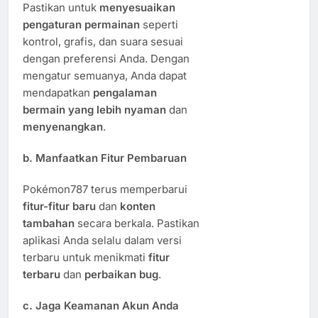
Pastikan untuk
menyesuaikan
pengaturan permainan
seperti
kontrol, grafis, dan suara sesuai
dengan preferensi Anda. Dengan
mengatur semuanya, Anda dapat
mendapatkan
pengalaman
bermain yang lebih nyaman
dan
menyenangkan
.
b. Manfaatkan Fitur Pembaruan
Pokémon787 terus memperbarui
fitur-fitur baru
dan
konten
tambahan
secara berkala. Pastikan
aplikasi Anda selalu dalam versi
terbaru untuk menikmati
fitur
terbaru
dan
perbaikan bug
.
c. Jaga Keamanan Akun Anda