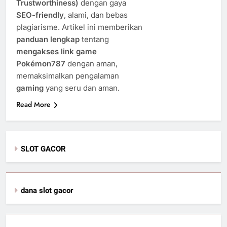
Trustworthiness)
dengan gaya
SEO-friendly
, alami, dan bebas
plagiarisme. Artikel ini memberikan
panduan lengkap
tentang
mengakses link game
Pokémon787
dengan aman,
memaksimalkan pengalaman
gaming
yang seru dan aman.
Read More
SLOT GACOR
dana slot gacor