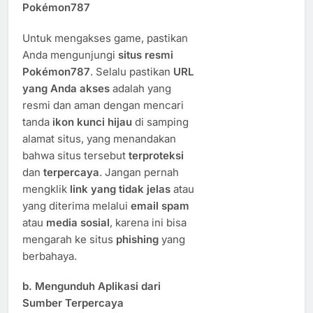
Pokémon787
Untuk mengakses game, pastikan
Anda mengunjungi
situs resmi
Pokémon787
. Selalu pastikan
URL
yang Anda akses
adalah yang
resmi dan aman dengan mencari
tanda
ikon kunci hijau
di samping
alamat situs, yang menandakan
bahwa situs tersebut
terproteksi
dan
terpercaya
. Jangan pernah
mengklik
link yang tidak jelas
atau
yang diterima melalui
email spam
atau
media sosial
, karena ini bisa
mengarah ke situs
phishing
yang
berbahaya.
b. Mengunduh Aplikasi dari
Sumber Terpercaya