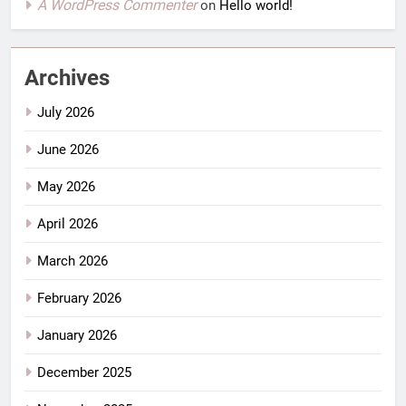
A WordPress Commenter
on
Hello world!
Archives
July 2026
June 2026
May 2026
April 2026
March 2026
February 2026
January 2026
December 2025