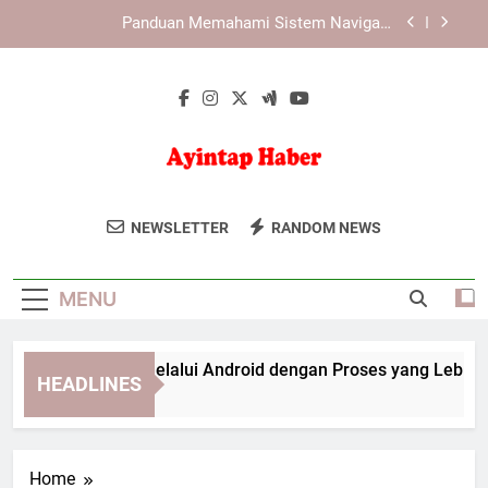
Skip
Panduan Memahami Sistem Navigasi LEBAH4D
to
untuk Pengguna Baru
content
Panduan Memahami Sistem Navigasi KAYA787
untuk Pengguna Baru
LEBAH4D Login melalui Android dengan Proses
yang Lebih Mudah dan Aman
Panduan Memahami Sistem Navigasi
EDWINSLOT untuk Pengguna Baru
Ayintap Haber
Temukan Berita Terkini Dari Ayinta P
Panduan Memahami Sistem Navigasi LEBAH4D
NEWSLETTER
RANDOM NEWS
untuk Pengguna Baru
Haber. Informasi Terbaru Yang Dapat
Panduan Memahami Sistem Navigasi KAYA787
Dipercaya.
untuk Pengguna Baru
MENU
BAH4D Login melalui Android dengan Proses yang Lebih Mu
HEADLINES
Weeks Ago
Home