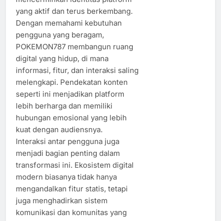
yang aktif dan terus berkembang.
Dengan memahami kebutuhan
pengguna yang beragam,
POKEMON787 membangun ruang
digital yang hidup, di mana
informasi, fitur, dan interaksi saling
melengkapi. Pendekatan konten
seperti ini menjadikan platform
lebih berharga dan memiliki
hubungan emosional yang lebih
kuat dengan audiensnya.
Interaksi antar pengguna juga
menjadi bagian penting dalam
transformasi ini. Ekosistem digital
modern biasanya tidak hanya
mengandalkan fitur statis, tetapi
juga menghadirkan sistem
komunikasi dan komunitas yang