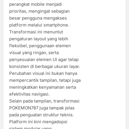
perangkat mobile menjadi
prioritas, mengingat sebagian
besar pengguna mengakses
platform melalui smartphone.
Transformasi ini menuntut
pengaturan layout yang lebih
fleksibel, penggunaan elemen
visual yang ringan, serta
penyesuaian elemen UI agar tetap
konsisten di berbagai ukuran layar.
Perubahan visual ini bukan hanya
mempercantik tampilan, tetapi juga
meningkatkan kenyamanan serta
efektivitas navigasi.
Selain pada tampilan, transformasi
POKEMON787 juga tampak jelas
pada penguatan struktur teknis.
Platform ini kini mengadopsi
sistem modular yang