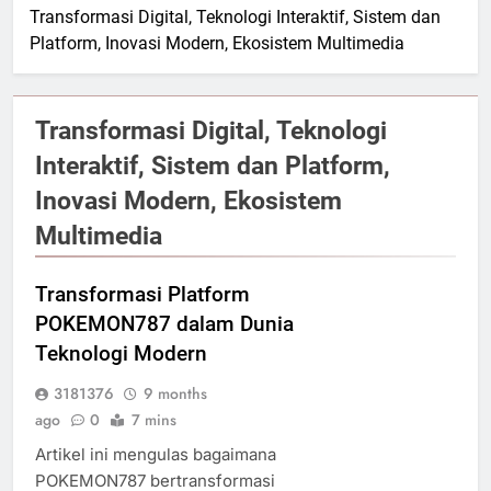
Transformasi Digital, Teknologi Interaktif, Sistem dan
Platform, Inovasi Modern, Ekosistem Multimedia
Transformasi Digital, Teknologi
Interaktif, Sistem dan Platform,
Inovasi Modern, Ekosistem
Multimedia
Transformasi Platform
POKEMON787 dalam Dunia
Teknologi Modern
3181376
9 months
ago
0
7 mins
Artikel ini mengulas bagaimana
POKEMON787 bertransformasi