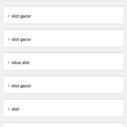
slot gacor
slot gacor
situs slot
slot gacor
slot