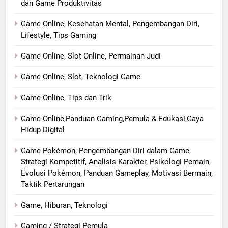
dan Game Produktivitas
Game Online, Kesehatan Mental, Pengembangan Diri,
Lifestyle, Tips Gaming
Game Online, Slot Online, Permainan Judi
Game Online, Slot, Teknologi Game
Game Online, Tips dan Trik
Game Online,Panduan Gaming,Pemula & Edukasi,Gaya
Hidup Digital
Game Pokémon, Pengembangan Diri dalam Game,
Strategi Kompetitif, Analisis Karakter, Psikologi Pemain,
Evolusi Pokémon, Panduan Gameplay, Motivasi Bermain,
Taktik Pertarungan
Game, Hiburan, Teknologi
Gaming / Strategi Pemula