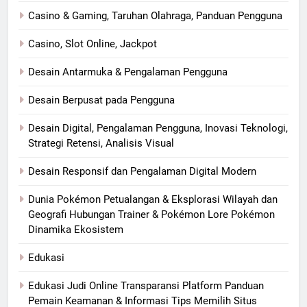
Casino & Gaming, Taruhan Olahraga, Panduan Pengguna
Casino, Slot Online, Jackpot
Desain Antarmuka & Pengalaman Pengguna
Desain Berpusat pada Pengguna
Desain Digital, Pengalaman Pengguna, Inovasi Teknologi,
Strategi Retensi, Analisis Visual
Desain Responsif dan Pengalaman Digital Modern
Dunia Pokémon Petualangan & Eksplorasi Wilayah dan
Geografi Hubungan Trainer & Pokémon Lore Pokémon
Dinamika Ekosistem
Edukasi
Edukasi Judi Online Transparansi Platform Panduan
Pemain Keamanan & Informasi Tips Memilih Situs