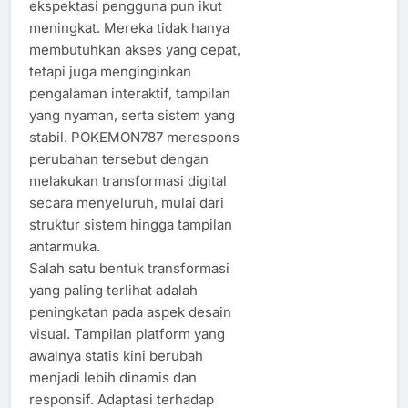
ekspektasi pengguna pun ikut
meningkat. Mereka tidak hanya
membutuhkan akses yang cepat,
tetapi juga menginginkan
pengalaman interaktif, tampilan
yang nyaman, serta sistem yang
stabil. POKEMON787 merespons
perubahan tersebut dengan
melakukan transformasi digital
secara menyeluruh, mulai dari
struktur sistem hingga tampilan
antarmuka.
Salah satu bentuk transformasi
yang paling terlihat adalah
peningkatan pada aspek desain
visual. Tampilan platform yang
awalnya statis kini berubah
menjadi lebih dinamis dan
responsif. Adaptasi terhadap