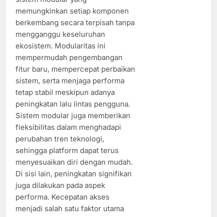
memungkinkan setiap komponen
berkembang secara terpisah tanpa
mengganggu keseluruhan
ekosistem. Modularitas ini
mempermudah pengembangan
fitur baru, mempercepat perbaikan
sistem, serta menjaga performa
tetap stabil meskipun adanya
peningkatan lalu lintas pengguna.
Sistem modular juga memberikan
fleksibilitas dalam menghadapi
perubahan tren teknologi,
sehingga platform dapat terus
menyesuaikan diri dengan mudah.
Di sisi lain, peningkatan signifikan
juga dilakukan pada aspek
performa. Kecepatan akses
menjadi salah satu faktor utama