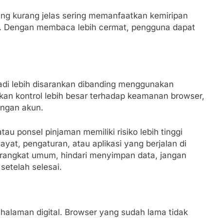
ng kurang jelas sering memanfaatkan kemiripan
a. Dengan membaca lebih cermat, pengguna dapat
di lebih disarankan dibanding menggunakan
an kontrol lebih besar terhadap keamanan browser,
ungan akun.
u ponsel pinjaman memiliki risiko lebih tinggi
yat, pengaturan, atau aplikasi yang berjalan di
rangkat umum, hindari menyimpan data, jangan
 setelah selesai.
alaman digital. Browser yang sudah lama tidak