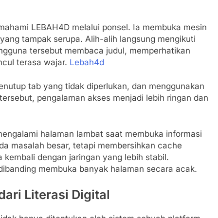
mahami LEBAH4D melalui ponsel. Ia membuka mesin
ang tampak serupa. Alih-alih langsung mengikuti
engguna tersebut membaca judul, memperhatikan
cul terasa wajar.
Lebah4d
 menutup tab yang tidak diperlukan, dan menggunakan
tersebut, pengalaman akses menjadi lebih ringan dan
mengalami halaman lambat saat membuka informasi
da masalah besar, tetapi membersihkan cache
embali dengan jaringan yang lebih stabil.
if dibanding membuka banyak halaman secara acak.
ri Literasi Digital