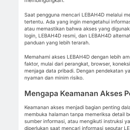
membingungkan.
Saat pengguna mencari LEBAH4D melalui mes
tertentu. Ada yang ingin mengetahui informas
atau memastikan bahwa akses yang digunaka
login, LEBAH4D resmi, dan LEBAH4D altern
panduan yang lebih terarah.
Memahami akses LEBAH4D dengan lebih aman
faktor, mulai dari perangkat, browser, koneks
menjaga data pribadi. Dengan pendekatan yang
nyaman dan minim risiko.
Mengapa Keamanan Akses Per
Keamanan akses menjadi bagian penting dal
membuka halaman tanpa memeriksa detail b
sumber informasi, atau mengikuti instruksi yan
diperlukan saat mencari informasi seputar 