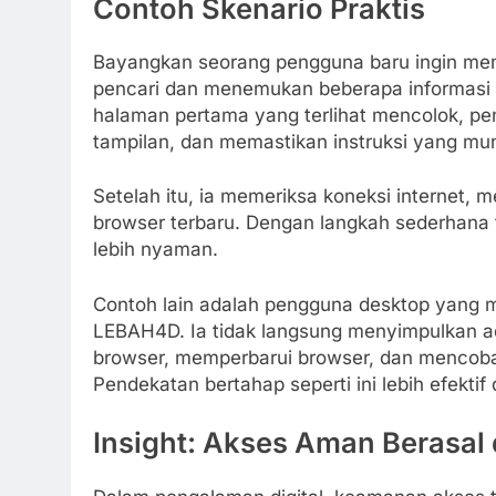
Contoh Skenario Praktis
Bayangkan seorang pengguna baru ingin me
pencari dan menemukan beberapa informasi y
halaman pertama yang terlihat mencolok, p
tampilan, dan memastikan instruksi yang mun
Setelah itu, ia memeriksa koneksi internet,
browser terbaru. Dengan langkah sederhana 
lebih nyaman.
Contoh lain adalah pengguna desktop yang 
LEBAH4D. Ia tidak langsung menyimpulkan a
browser, memperbarui browser, dan mencoba k
Pendekatan bertahap seperti ini lebih efekt
Insight: Akses Aman Berasal da