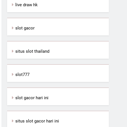
live draw hk
slot gacor
situs slot thailand
slot777
slot gacor hari ini
situs slot gacor hari ini