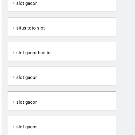
slot gacor
situs toto slot
slot gacor hari ini
slot gacor
slot gacor
slot gacor