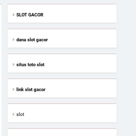
SLOT GACOR
dana slot gacor
situs toto slot
link slot gacor
slot