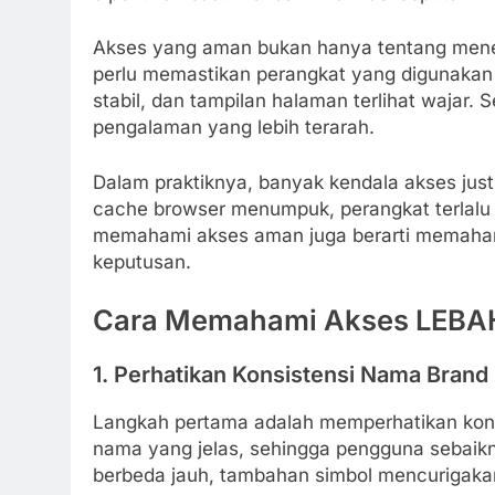
Akses yang aman bukan hanya tentang menem
perlu memastikan perangkat yang digunakan d
stabil, dan tampilan halaman terlihat wajar
pengalaman yang lebih terarah.
Dalam praktiknya, banyak kendala akses justr
cache browser menumpuk, perangkat terlalu 
memahami akses aman juga berarti memaha
keputusan.
Cara Memahami Akses LEBA
1. Perhatikan Konsistensi Nama Brand
Langkah pertama adalah memperhatikan kons
nama yang jelas, sehingga pengguna sebaikny
berbeda jauh, tambahan simbol mencurigakan,