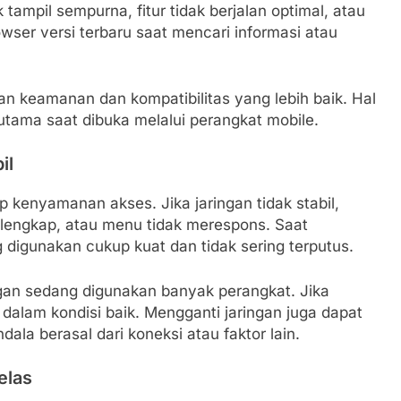
ampil sempurna, fitur tidak berjalan optimal, atau
wser versi terbaru saat mencari informasi atau
an keamanan dan kompatibilitas yang lebih baik. Hal
rutama saat dibuka melalui perangkat mobile.
il
 kenyamanan akses. Jika jaringan tidak stabil,
 lengkap, atau menu tidak merespons. Saat
digunakan cukup kuat dan tidak sering terputus.
ngan sedang digunakan banyak perangkat. Jika
 dalam kondisi baik. Mengganti jaringan juga dapat
a berasal dari koneksi atau faktor lain.
elas