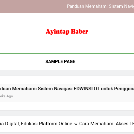
Panduan Memahami Sistem Navi
Panduan Memahami Sistem Na
Panduan Memahami Sistem Na
ntap Haber
LEBAH4D Login melalui Android deng
rita Terkini Dari Ayinta P Haber. Informasi Terbaru Yang Dapa
Panduan Memahami Sistem Navi
SAMPLE PAGE
Panduan Memahami Sistem Na
Panduan Memahami Sistem Na
mi Sistem Navigasi EDWINSLOT untuk Pengguna Baru
Digital, Edukasi Platform Online
Cara Memahami Akses L