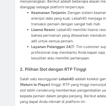
menyenangkan. Berikut adalah beberapa alasan m
dianggap sebagai platform terpercaya:
Keamanan Terjamin
: Dengan sistem keaman
enkripsi data yang kuat, Lebah4D menjaga in
transaksi pemain dengan sangat hati-hati.
Lisensi Resmi
: Lebah4D memiliki lisensi re
bahwa permainan yang ditawarkan mematuhi 
adil untuk semua pemain.
Layanan Pelanggan 24/7
: Tim customer su
profesional siap membantu Anda kapan saja 
kesulitan atau memiliki pertanyaan.
2.
Pilihan Slot dengan RTP Tinggi
Salah satu keunggulan
Lebah4D
adalah koleksi ga
(Return to Player)
tinggi. RTP yang tinggi menunj
slot lebih cenderung memberikan pengembalian ya
kepada pemain dalam jangka panjang. Berikut adala
yang dapat Anda nikmati di platform ini: