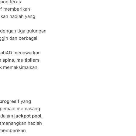
yang terus
if memberikan
kan hadiah yang
k dengan tiga gulungan
ggih dan berbagai
ebah4D menawarkan
e spins
,
multipliers
,
uk memaksimalkan
 progresif
yang
li pemain memasang
e dalam
jackpot pool
,
memenangkan hadiah
a memberikan