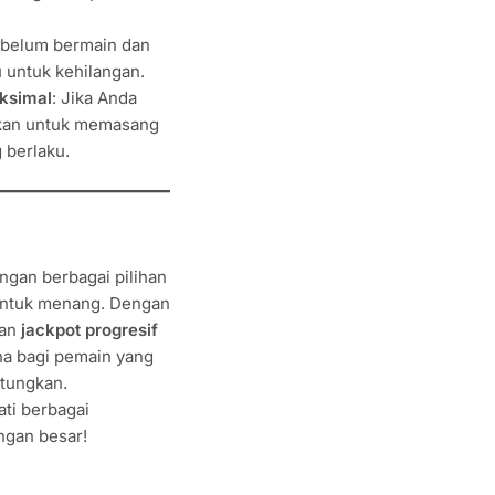
ebelum bermain dan
 untuk kehilangan.
ksimal
: Jika Anda
ikan untuk memasang
 berlaku.
gan berbagai pilihan
untuk menang. Dengan
dan
jackpot progresif
a bagi pemain yang
tungkan.
ti berbagai
ngan besar!