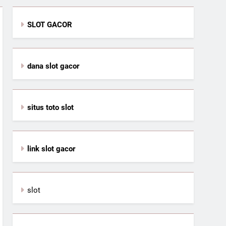
SLOT GACOR
dana slot gacor
situs toto slot
link slot gacor
slot