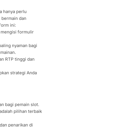
 hanya perlu
i bermain dan
orm ini:
 mengisi formulir
paling nyaman bagi
rmainan.
gan RTP tinggi dan
pkan strategi Anda
 bagi pemain slot.
alah pilihan terbaik
 dan penarikan di