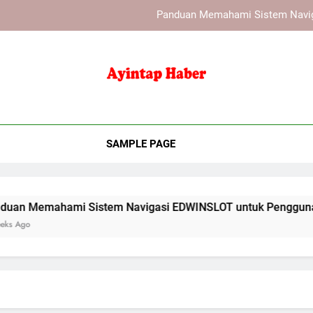
Panduan Memahami Sistem Navi
Panduan Memahami Sistem Na
Panduan Memahami Sistem Na
ntap Haber
LEBAH4D Login melalui Android deng
rita Terkini Dari Ayinta P Haber. Informasi Terbaru Yang Dapa
Panduan Memahami Sistem Navi
SAMPLE PAGE
Panduan Memahami Sistem Na
Panduan Memahami Sistem Na
ami Sistem Navigasi EDWINSLOT untuk Pengguna Baru