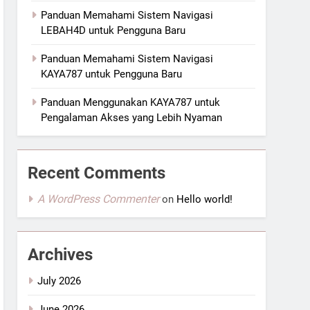
Panduan Memahami Sistem Navigasi
LEBAH4D untuk Pengguna Baru
Panduan Memahami Sistem Navigasi
KAYA787 untuk Pengguna Baru
Panduan Menggunakan KAYA787 untuk
Pengalaman Akses yang Lebih Nyaman
Recent Comments
A WordPress Commenter
on
Hello world!
Archives
July 2026
June 2026