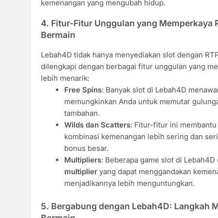
kemenangan yang mengubah hidup.
4.
Fitur-Fitur Unggulan yang Memperkaya
Bermain
Lebah4D tidak hanya menyediakan slot dengan RTP t
dilengkapi dengan berbagai fitur unggulan yang 
lebih menarik:
Free Spins
: Banyak slot di Lebah4D menaw
memungkinkan Anda untuk memutar gulunga
tambahan.
Wilds dan Scatters
: Fitur-fitur ini membant
kombinasi kemenangan lebih sering dan seri
bonus besar.
Multipliers
: Beberapa game slot di Lebah4D 
multiplier
yang dapat menggandakan kemen
menjadikannya lebih menguntungkan.
5.
Bergabung dengan Lebah4D: Langkah M
Bermain