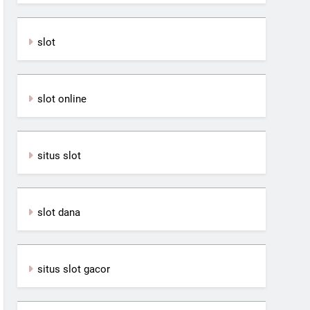
slot
slot online
situs slot
slot dana
situs slot gacor