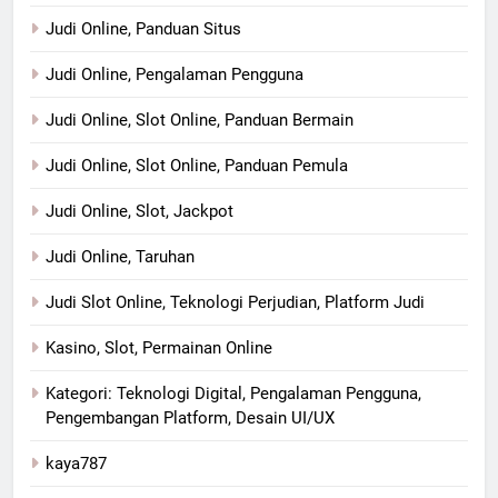
Judi Online, Panduan Situs
Judi Online, Pengalaman Pengguna
Judi Online, Slot Online, Panduan Bermain
Judi Online, Slot Online, Panduan Pemula
Judi Online, Slot, Jackpot
Judi Online, Taruhan
Judi Slot Online, Teknologi Perjudian, Platform Judi
Kasino, Slot, Permainan Online
Kategori: Teknologi Digital, Pengalaman Pengguna,
Pengembangan Platform, Desain UI/UX
kaya787