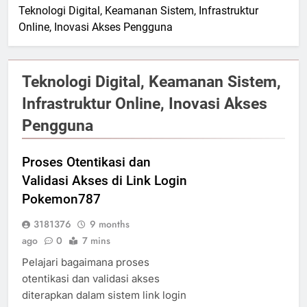
Teknologi Digital, Keamanan Sistem, Infrastruktur
Online, Inovasi Akses Pengguna
Teknologi Digital, Keamanan Sistem,
Infrastruktur Online, Inovasi Akses
Pengguna
Proses Otentikasi dan
Validasi Akses di Link Login
Pokemon787
3181376
9 months
ago
0
7 mins
Pelajari bagaimana proses
otentikasi dan validasi akses
diterapkan dalam sistem link login