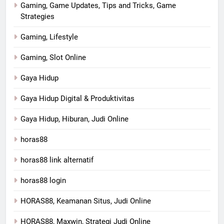
Gaming, Game Updates, Tips and Tricks, Game
Strategies
Gaming, Lifestyle
Gaming, Slot Online
Gaya Hidup
Gaya Hidup Digital & Produktivitas
Gaya Hidup, Hiburan, Judi Online
horas88
horas88 link alternatif
horas88 login
HORAS88, Keamanan Situs, Judi Online
HORAS88, Maxwin, Strategi Judi Online