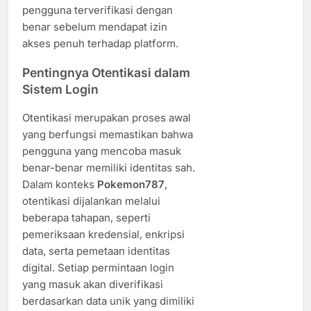
pengguna terverifikasi dengan
benar sebelum mendapat izin
akses penuh terhadap platform.
Pentingnya Otentikasi dalam
Sistem Login
Otentikasi merupakan proses awal
yang berfungsi memastikan bahwa
pengguna yang mencoba masuk
benar-benar memiliki identitas sah.
Dalam konteks
Pokemon787
,
otentikasi dijalankan melalui
beberapa tahapan, seperti
pemeriksaan kredensial, enkripsi
data, serta pemetaan identitas
digital. Setiap permintaan login
yang masuk akan diverifikasi
berdasarkan data unik yang dimiliki