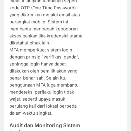
melalui langkah tambahan seperti
kode OTP (One Time Password)
yang dikirimkan melalui email atau
perangkat mobile. Sistem ini
membantu mencegah kebocoran
akses bahkan jika kredensial utama
diketahui pihak lain.
MFA memperkuat sistem login
dengan prinsip “verifikasi ganda”,
sehingga login hanya dapat
dilakukan oleh pemilik akun yang
benar-benar sah. Selain itu,
penggunaan MFA juga membantu
mendeteksi perilaku login tidak
wajar, seperti upaya masuk
berulang kali dari lokasi berbeda
dalam waktu singkat.
Audit dan Monitoring Sistem