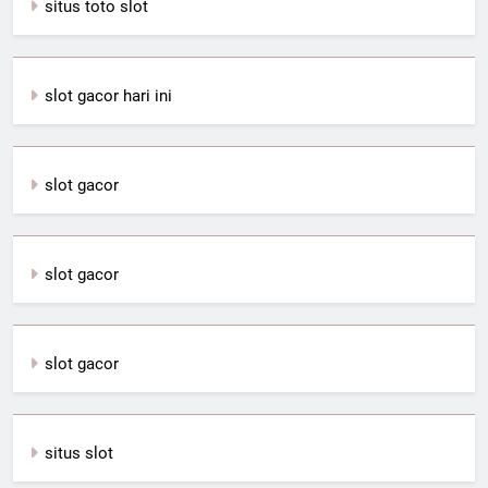
situs toto slot
slot gacor hari ini
slot gacor
slot gacor
slot gacor
situs slot