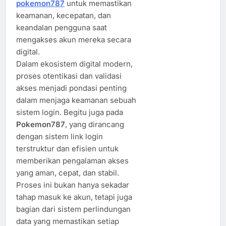
pokemon787
untuk memastikan
keamanan, kecepatan, dan
keandalan pengguna saat
mengakses akun mereka secara
digital.
Dalam ekosistem digital modern,
proses otentikasi dan validasi
akses menjadi pondasi penting
dalam menjaga keamanan sebuah
sistem login. Begitu juga pada
Pokemon787
, yang dirancang
dengan sistem link login
terstruktur dan efisien untuk
memberikan pengalaman akses
yang aman, cepat, dan stabil.
Proses ini bukan hanya sekadar
tahap masuk ke akun, tetapi juga
bagian dari sistem perlindungan
data yang memastikan setiap