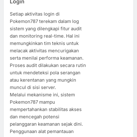
Login
Setiap aktivitas login di
Pokemon787 terekam dalam log
sistem yang dilengkapi fitur audit
dan monitoring real-time. Hal ini
memungkinkan tim teknis untuk
melacak aktivitas mencurigakan
serta menilai performa keamanan.
Proses audit dilakukan secara rutin
untuk mendeteksi pola serangan
atau kerentanan yang mungkin
muncul di sisi server.
Melalui mekanisme ini, sistem
Pokemon787 mampu
mempertahankan stabilitas akses
dan mencegah potensi
pelanggaran keamanan sejak dini.
Penggunaan alat pemantauan