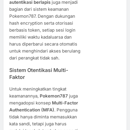
autentikasi berlapis
juga menjadi
bagian dari sistem keamanan
Pokemon787. Dengan dukungan
hash encryption serta otorisasi
berbasis token, setiap sesi login
memiliki waktu kadaluarsa dan
harus diperbarui secara otomatis
untuk menghindari akses berulang
dari perangkat tidak sah.
Sistem Otentikasi Multi-
Faktor
Untuk meningkatkan tingkat
keamanannya,
Pokemon787
juga
mengadopsi konsep
Multi-Factor
Authentication (MFA)
. Pengguna
tidak hanya diminta memasukkan
kata sandi, tetapi juga harus