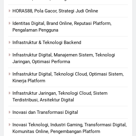
HORAS88, Pola Gacor, Strategi Judi Online
Identitas Digital, Brand Online, Reputasi Platform,
Pengalaman Pengguna
Infrastruktur & Teknologi Backend
Infrastruktur Digital, Manajemen Sistem, Teknologi
Jaringan, Optimasi Performa
Infrastruktur Digital, Teknologi Cloud, Optimasi Sistem,
Kinerja Platform
Infrastruktur Jaringan, Teknologi Cloud, Sistem
Terdistribusi, Arsitektur Digital
Inovasi dan Transformasi Digital
Inovasi Teknologi, Industri Gaming, Transformasi Digital,
Komunitas Online, Pengembangan Platform