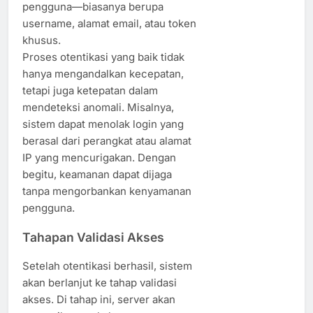
pengguna—biasanya berupa
username, alamat email, atau token
khusus.
Proses otentikasi yang baik tidak
hanya mengandalkan kecepatan,
tetapi juga ketepatan dalam
mendeteksi anomali. Misalnya,
sistem dapat menolak login yang
berasal dari perangkat atau alamat
IP yang mencurigakan. Dengan
begitu, keamanan dapat dijaga
tanpa mengorbankan kenyamanan
pengguna.
Tahapan Validasi Akses
Setelah otentikasi berhasil, sistem
akan berlanjut ke tahap validasi
akses. Di tahap ini, server akan