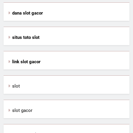
dana slot gacor
situs toto slot
link slot gacor
slot
slot gacor