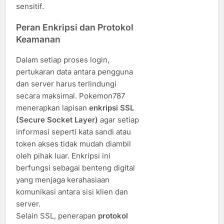
sensitif.
Peran Enkripsi dan Protokol
Keamanan
Dalam setiap proses login,
pertukaran data antara pengguna
dan server harus terlindungi
secara maksimal. Pokemon787
menerapkan lapisan
enkripsi SSL
(Secure Socket Layer)
agar setiap
informasi seperti kata sandi atau
token akses tidak mudah diambil
oleh pihak luar. Enkripsi ini
berfungsi sebagai benteng digital
yang menjaga kerahasiaan
komunikasi antara sisi klien dan
server.
Selain SSL, penerapan
protokol