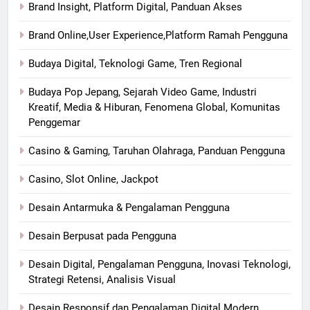
Brand Insight, Platform Digital, Panduan Akses
Brand Online,User Experience,Platform Ramah Pengguna
Budaya Digital, Teknologi Game, Tren Regional
Budaya Pop Jepang, Sejarah Video Game, Industri
Kreatif, Media & Hiburan, Fenomena Global, Komunitas
Penggemar
Casino & Gaming, Taruhan Olahraga, Panduan Pengguna
Casino, Slot Online, Jackpot
Desain Antarmuka & Pengalaman Pengguna
Desain Berpusat pada Pengguna
Desain Digital, Pengalaman Pengguna, Inovasi Teknologi,
Strategi Retensi, Analisis Visual
Desain Responsif dan Pengalaman Digital Modern