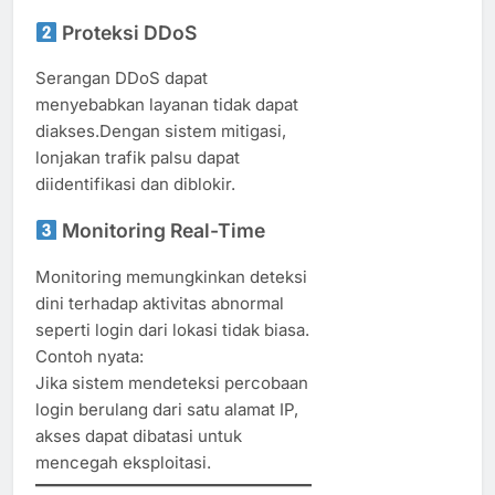
Proteksi DDoS
Serangan DDoS dapat
menyebabkan layanan tidak dapat
diakses.Dengan sistem mitigasi,
lonjakan trafik palsu dapat
diidentifikasi dan diblokir.
Monitoring Real-Time
Monitoring memungkinkan deteksi
dini terhadap aktivitas abnormal
seperti login dari lokasi tidak biasa.
Contoh nyata:
Jika sistem mendeteksi percobaan
login berulang dari satu alamat IP,
akses dapat dibatasi untuk
mencegah eksploitasi.