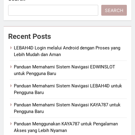
SEARCH
Recent Posts
LEBAH4D Login melalui Android dengan Proses yang
Lebih Mudah dan Aman
Panduan Memahami Sistem Navigasi EDWINSLOT
untuk Pengguna Baru
Panduan Memahami Sistem Navigasi LEBAH4D untuk
Pengguna Baru
Panduan Memahami Sistem Navigasi KAYA787 untuk
Pengguna Baru
Panduan Menggunakan KAYA787 untuk Pengalaman
Akses yang Lebih Nyaman