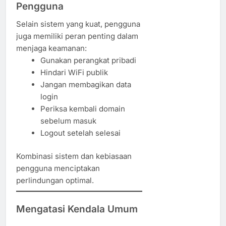
Pengguna
Selain sistem yang kuat, pengguna
juga memiliki peran penting dalam
menjaga keamanan:
Gunakan perangkat pribadi
Hindari WiFi publik
Jangan membagikan data
login
Periksa kembali domain
sebelum masuk
Logout setelah selesai
Kombinasi sistem dan kebiasaan
pengguna menciptakan
perlindungan optimal.
Mengatasi Kendala Umum