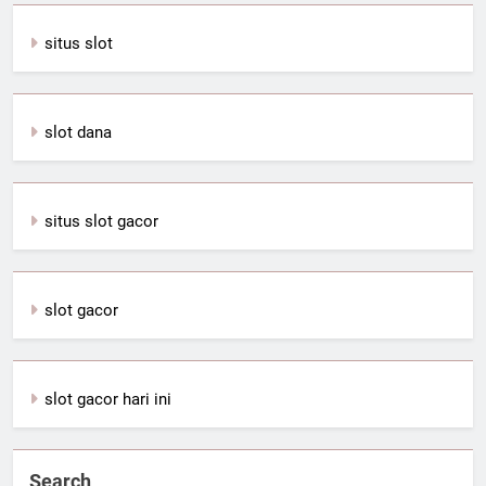
situs slot
slot dana
situs slot gacor
slot gacor
slot gacor hari ini
Search