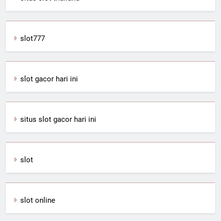
slot777
slot gacor hari ini
situs slot gacor hari ini
slot
slot online