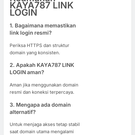
KAYA787 LINK
LOGIN
1. Bagaimana memastikan
link login resmi?
Periksa HTTPS dan struktur
domain yang konsisten.
2. Apakah KAYA787 LINK
LOGIN aman?
Aman jika menggunakan domain
resmi dan koneksi terpercaya.
3. Mengapa ada domain
alternatif?
Untuk menjaga akses tetap stabil
saat domain utama mengalami