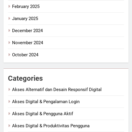
February 2025
January 2025
December 2024
November 2024
October 2024
Categories
Akses Alternatif dan Desain Responsif Digital
Akses Digital & Pengalaman Login
Akses Digital & Pengguna Aktif
Akses Digital & Produktivitas Pengguna