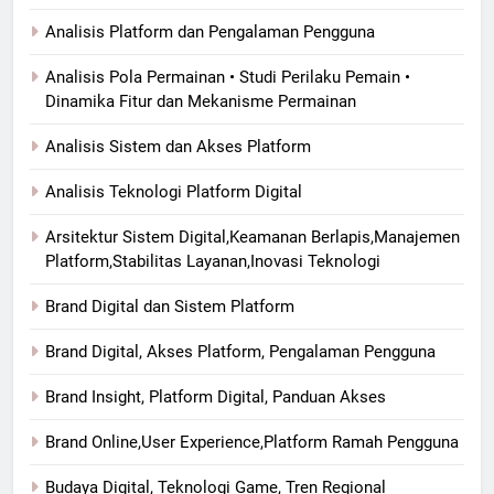
Analisis Platform dan Pengalaman Pengguna
Analisis Pola Permainan • Studi Perilaku Pemain •
Dinamika Fitur dan Mekanisme Permainan
Analisis Sistem dan Akses Platform
Analisis Teknologi Platform Digital
Arsitektur Sistem Digital,Keamanan Berlapis,Manajemen
Platform,Stabilitas Layanan,Inovasi Teknologi
Brand Digital dan Sistem Platform
Brand Digital, Akses Platform, Pengalaman Pengguna
Brand Insight, Platform Digital, Panduan Akses
Brand Online,User Experience,Platform Ramah Pengguna
Budaya Digital, Teknologi Game, Tren Regional