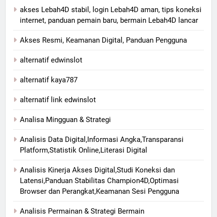
akses Lebah4D stabil, login Lebah4D aman, tips koneksi
internet, panduan pemain baru, bermain Lebah4D lancar
Akses Resmi, Keamanan Digital, Panduan Pengguna
alternatif edwinslot
alternatif kaya787
alternatif link edwinslot
Analisa Mingguan & Strategi
Analisis Data Digital,Informasi Angka,Transparansi
Platform,Statistik Online,Literasi Digital
Analisis Kinerja Akses Digital,Studi Koneksi dan
Latensi,Panduan Stabilitas Champion4D,Optimasi
Browser dan Perangkat,Keamanan Sesi Pengguna
Analisis Permainan & Strategi Bermain