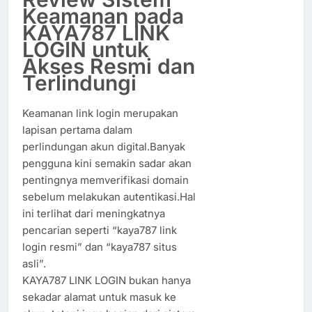
Keamanan pada
KAYA787 LINK
LOGIN untuk
Akses Resmi dan
Terlindungi
Keamanan link login merupakan
lapisan pertama dalam
perlindungan akun digital.Banyak
pengguna kini semakin sadar akan
pentingnya memverifikasi domain
sebelum melakukan autentikasi.Hal
ini terlihat dari meningkatnya
pencarian seperti “kaya787 link
login resmi” dan “kaya787 situs
asli”.
KAYA787 LINK LOGIN bukan hanya
sekadar alamat untuk masuk ke