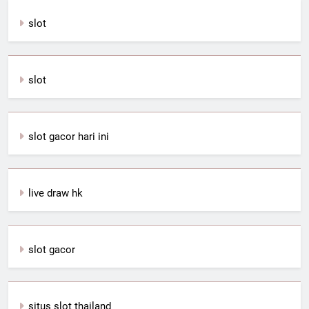
slot
slot
slot gacor hari ini
live draw hk
slot gacor
situs slot thailand