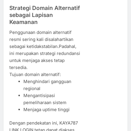
Strategi Domain Alternatif
sebagai Lapisan
Keamanan
Penggunaan domain alternatif
resmi sering kali disalahartikan
sebagai ketidakstabilan.Padahal,
ini merupakan strategi redundansi
untuk menjaga akses tetap
tersedia.
Tujuan domain alternatif:
Menghindari gangguan
regional
Mengantisipasi
pemeliharaan sistem
Menjaga uptime tinggi
Dengan pendekatan ini, KAYA787
LINK LOGIN tetap dapat diakses