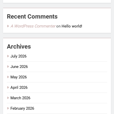
Recent Comments
A WordPress Commenter
on
Hello world!
Archives
July 2026
June 2026
May 2026
April 2026
March 2026
February 2026