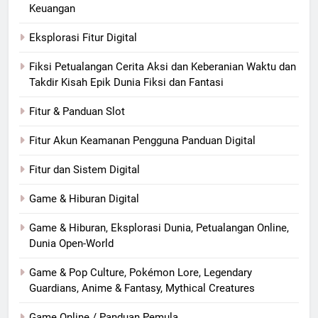
Keuangan
Eksplorasi Fitur Digital
Fiksi Petualangan Cerita Aksi dan Keberanian Waktu dan
Takdir Kisah Epik Dunia Fiksi dan Fantasi
Fitur & Panduan Slot
Fitur Akun Keamanan Pengguna Panduan Digital
Fitur dan Sistem Digital
Game & Hiburan Digital
Game & Hiburan, Eksplorasi Dunia, Petualangan Online,
Dunia Open-World
Game & Pop Culture, Pokémon Lore, Legendary
Guardians, Anime & Fantasy, Mythical Creatures
Game Online / Panduan Pemula