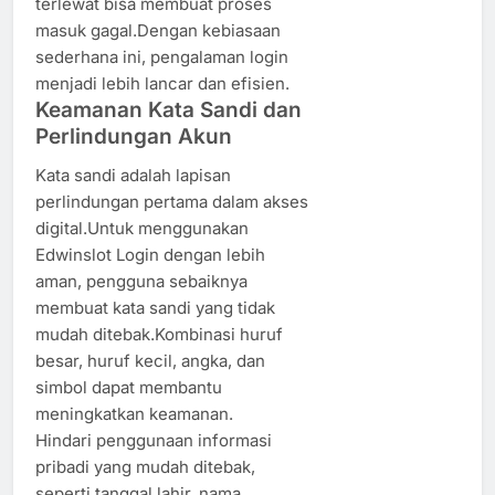
terlewat bisa membuat proses
masuk gagal.Dengan kebiasaan
sederhana ini, pengalaman login
menjadi lebih lancar dan efisien.
Keamanan Kata Sandi dan
Perlindungan Akun
Kata sandi adalah lapisan
perlindungan pertama dalam akses
digital.Untuk menggunakan
Edwinslot Login dengan lebih
aman, pengguna sebaiknya
membuat kata sandi yang tidak
mudah ditebak.Kombinasi huruf
besar, huruf kecil, angka, dan
simbol dapat membantu
meningkatkan keamanan.
Hindari penggunaan informasi
pribadi yang mudah ditebak,
seperti tanggal lahir, nama