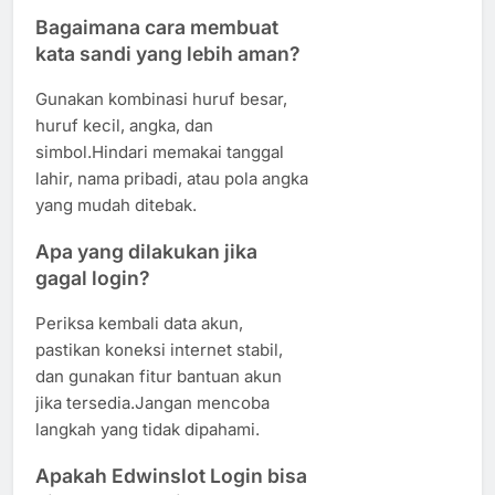
Bagaimana cara membuat
kata sandi yang lebih aman?
Gunakan kombinasi huruf besar,
huruf kecil, angka, dan
simbol.Hindari memakai tanggal
lahir, nama pribadi, atau pola angka
yang mudah ditebak.
Apa yang dilakukan jika
gagal login?
Periksa kembali data akun,
pastikan koneksi internet stabil,
dan gunakan fitur bantuan akun
jika tersedia.Jangan mencoba
langkah yang tidak dipahami.
Apakah Edwinslot Login bisa