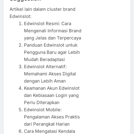
Artikel lain dalam cluster brand
Edwinslot:
Edwinslot Resmi: Cara
Mengenali Informasi Brand
yang Jelas dan Terpercaya
Panduan Edwinslot untuk
Pengguna Baru agar Lebih
Mudah Beradaptasi
Edwinslot Alternatif:
Memahami Akses Digital
dengan Lebih Aman
Keamanan Akun Edwinslot
dan Kebiasaan Login yang
Perlu Diterapkan
Edwinslot Mobile:
Pengalaman Akses Praktis
dari Perangkat Harian
Cara Mengatasi Kendala