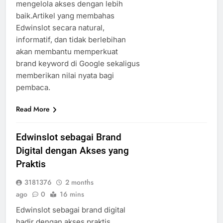
mengelola akses dengan lebih
baik.Artikel yang membahas
Edwinslot secara natural,
informatif, dan tidak berlebihan
akan membantu memperkuat
brand keyword di Google sekaligus
memberikan nilai nyata bagi
pembaca.
Read More
Edwinslot sebagai Brand
Digital dengan Akses yang
Praktis
3181376
2 months
ago
0
16 mins
Edwinslot sebagai brand digital
hadir dengan akses praktis,