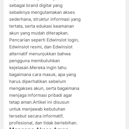
sebagai brand digital yang
sebaiknya mengutamakan akses
sederhana, struktur informasi yang
tertata, serta edukasi keamanan
akun yang mudah diterapkan.
Pencarian seperti Edwinslot login,
Edwinslot resmi, dan Edwinslot
alternatif menunjukkan bahwa
pengguna membutuhkan
kejelasan.Mereka ingin tahu
bagaimana cara masuk, apa yang
harus diperhatikan sebelum
mengakses akun, serta bagaimana
menjaga informasi pribadi agar
tetap aman.Artikel ini disusun
untuk menjawab kebutuhan
tersebut secara informatif,
profesional, dan tidak berlebihan.