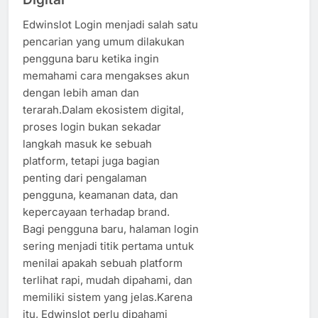
Edwinslot Login menjadi salah satu
pencarian yang umum dilakukan
pengguna baru ketika ingin
memahami cara mengakses akun
dengan lebih aman dan
terarah.Dalam ekosistem digital,
proses login bukan sekadar
langkah masuk ke sebuah
platform, tetapi juga bagian
penting dari pengalaman
pengguna, keamanan data, dan
kepercayaan terhadap brand.
Bagi pengguna baru, halaman login
sering menjadi titik pertama untuk
menilai apakah sebuah platform
terlihat rapi, mudah dipahami, dan
memiliki sistem yang jelas.Karena
itu, Edwinslot perlu dipahami