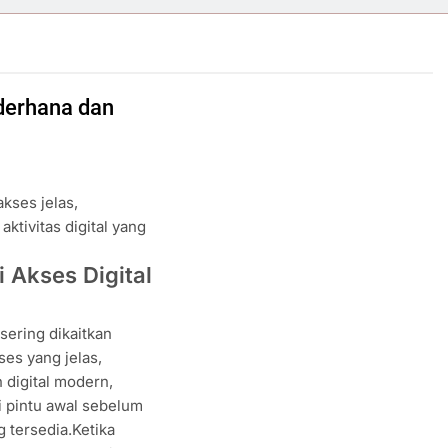
derhana dan
kses jelas,
tivitas digital yang
Akses Digital
sering dikaitkan
s yang jelas,
digital modern,
i pintu awal sebelum
 tersedia.Ketika