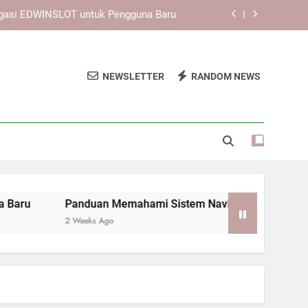
gasi EDWINSLOT untuk Pengguna Baru
vigasi LEBAH4D untuk Pengguna Baru
vigasi KAYA787 untuk Pengguna Baru
NEWSLETTER
RANDOM NEWS
an Proses yang Lebih Mudah dan Aman
t Dipercaya.
gasi EDWINSLOT untuk Pengguna Baru
vigasi LEBAH4D untuk Pengguna Baru
vigasi KAYA787 untuk Pengguna Baru
Panduan Memahami Sistem Navigasi LEBAH4D untuk Pengg
2 Weeks Ago