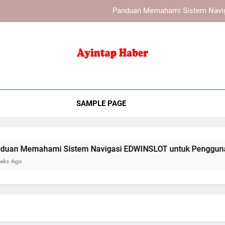
Panduan Memahami Sistem Navi
Panduan Memahami Sistem Na
Panduan Memahami Sistem Na
ntap Haber
LEBAH4D Login melalui Android deng
rita Terkini Dari Ayinta P Haber. Informasi Terbaru Yang Dapa
Panduan Memahami Sistem Navi
SAMPLE PAGE
Panduan Memahami Sistem Na
Panduan Memahami Sistem Na
ami Sistem Navigasi EDWINSLOT untuk Pengguna Baru