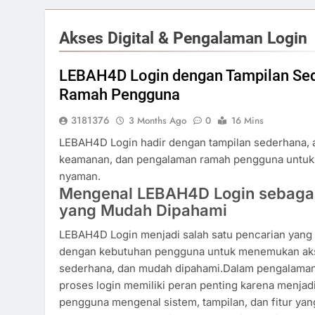
Akses Digital & Pengalaman Login
LEBAH4D Login dengan Tampilan Se
Ramah Pengguna
3181376
3 Months Ago
0
16 Mins
LEBAH4D Login hadir dengan tampilan sederhana, a
keamanan, dan pengalaman ramah pengguna untuk ak
nyaman.
Mengenal LEBAH4D Login sebagai 
yang Mudah Dipahami
LEBAH4D Login menjadi salah satu pencarian yang 
dengan kebutuhan pengguna untuk menemukan akse
sederhana, dan mudah dipahami.Dalam pengalaman 
proses login memiliki peran penting karena menjad
pengguna mengenal sistem, tampilan, dan fitur yang