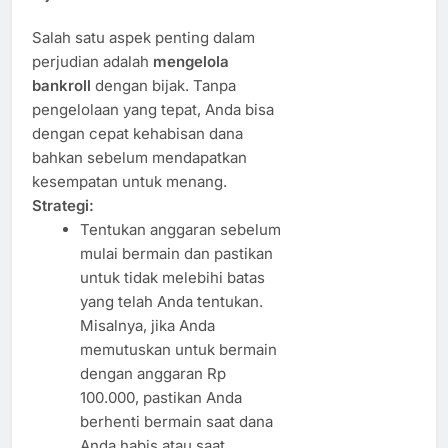
Salah satu aspek penting dalam
perjudian adalah
mengelola
bankroll
dengan bijak. Tanpa
pengelolaan yang tepat, Anda bisa
dengan cepat kehabisan dana
bahkan sebelum mendapatkan
kesempatan untuk menang.
Strategi:
Tentukan anggaran sebelum
mulai bermain dan pastikan
untuk tidak melebihi batas
yang telah Anda tentukan.
Misalnya, jika Anda
memutuskan untuk bermain
dengan anggaran Rp
100.000, pastikan Anda
berhenti bermain saat dana
Anda habis atau saat