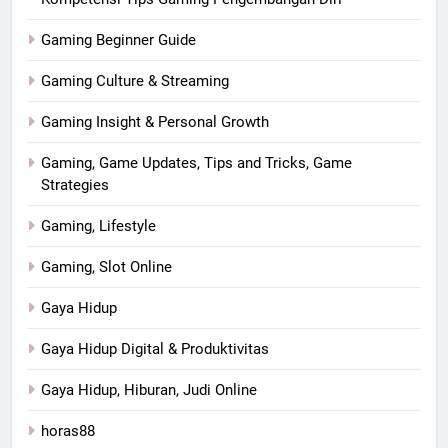
Gaming Beginner Guide
Gaming Culture & Streaming
Gaming Insight & Personal Growth
Gaming, Game Updates, Tips and Tricks, Game
Strategies
Gaming, Lifestyle
Gaming, Slot Online
Gaya Hidup
Gaya Hidup Digital & Produktivitas
Gaya Hidup, Hiburan, Judi Online
horas88