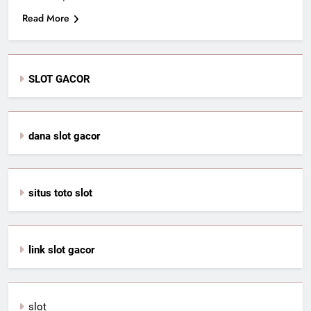
Read More
SLOT GACOR
dana slot gacor
situs toto slot
link slot gacor
slot