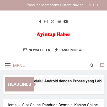
Skip
Panduan Memahami Sistem Navigasi LEBAH4D
to
untuk Pengguna Baru
content
Panduan Memahami Sistem Navigasi KAYA787
untuk Pengguna Baru
LEBAH4D Login melalui Android dengan Proses
yang Lebih Mudah dan Aman
Panduan Memahami Sistem Navigasi
EDWINSLOT untuk Pengguna Baru
Ayintap Haber
Temukan Berita Terkini Dari Ayinta P
Panduan Memahami Sistem Navigasi LEBAH4D
NEWSLETTER
RANDOM NEWS
untuk Pengguna Baru
Haber. Informasi Terbaru Yang Dapat
Panduan Memahami Sistem Navigasi KAYA787
Dipercaya.
untuk Pengguna Baru
MENU
BAH4D Login melalui Android dengan Proses yang Lebih Mu
HEADLINES
Weeks Ago
Home
Slot Online, Panduan Bermain, Kasino Online