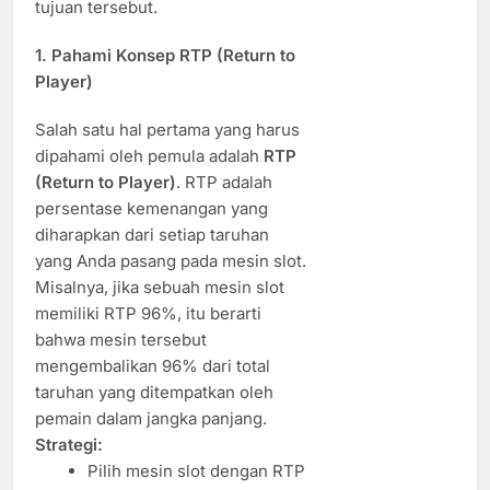
tujuan tersebut.
1. Pahami Konsep RTP (Return to
Player)
Salah satu hal pertama yang harus
dipahami oleh pemula adalah
RTP
(Return to Player)
. RTP adalah
persentase kemenangan yang
diharapkan dari setiap taruhan
yang Anda pasang pada mesin slot.
Misalnya, jika sebuah mesin slot
memiliki RTP 96%, itu berarti
bahwa mesin tersebut
mengembalikan 96% dari total
taruhan yang ditempatkan oleh
pemain dalam jangka panjang.
Strategi:
Pilih mesin slot dengan RTP