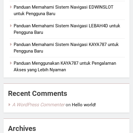
Panduan Memahami Sistem Navigasi EDWINSLOT
untuk Pengguna Baru
Panduan Memahami Sistem Navigasi LEBAH4D untuk
Pengguna Baru
Panduan Memahami Sistem Navigasi KAYA787 untuk
Pengguna Baru
Panduan Menggunakan KAYA787 untuk Pengalaman
Akses yang Lebih Nyaman
Recent Comments
A WordPress Commenter
on
Hello world!
Archives