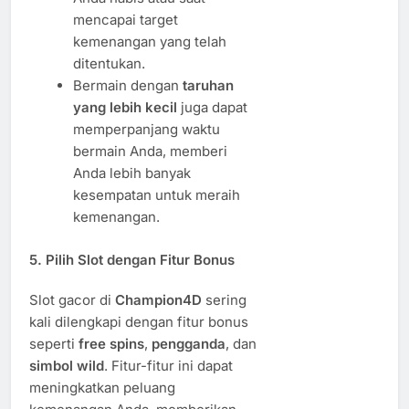
mencapai target
kemenangan yang telah
ditentukan.
Bermain dengan
taruhan
yang lebih kecil
juga dapat
memperpanjang waktu
bermain Anda, memberi
Anda lebih banyak
kesempatan untuk meraih
kemenangan.
5. Pilih Slot dengan Fitur Bonus
Slot gacor di
Champion4D
sering
kali dilengkapi dengan fitur bonus
seperti
free spins
,
pengganda
, dan
simbol wild
. Fitur-fitur ini dapat
meningkatkan peluang