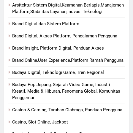
Arsitektur Sistem Digital,Keamanan Berlapis,Manajemen
Platform,Stabilitas Layanan,Inovasi Teknologi
Brand Digital dan Sistem Platform
Brand Digital, Akses Platform, Pengalaman Pengguna
Brand Insight, Platform Digital, Panduan Akses
Brand Online,User Experience,Platform Ramah Pengguna
Budaya Digital, Teknologi Game, Tren Regional
Budaya Pop Jepang, Sejarah Video Game, Industri
Kreatif, Media & Hiburan, Fenomena Global, Komunitas
Penggemar
Casino & Gaming, Taruhan Olahraga, Panduan Pengguna
Casino, Slot Online, Jackpot