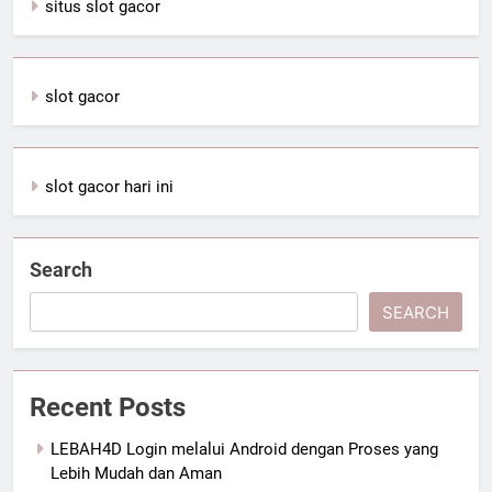
situs slot gacor
slot gacor
slot gacor hari ini
Search
SEARCH
Recent Posts
LEBAH4D Login melalui Android dengan Proses yang
Lebih Mudah dan Aman