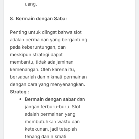
uang.
8. Bermain dengan Sabar
Penting untuk diingat bahwa slot
adalah permainan yang bergantung
pada keberuntungan, dan
meskipun strategi dapat
membantu, tidak ada jaminan
kemenangan. Oleh karena itu,
bersabarlah dan nikmati permainan
dengan cara yang menyenangkan.
Strategi:
Bermain dengan sabar
dan
jangan terburu-buru. Slot
adalah permainan yang
membutuhkan waktu dan
ketekunan, jadi tetaplah
tenang dan nikmati