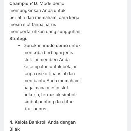
Champion4D
. Mode demo
memungkinkan Anda untuk
berlatih dan memahami cara kerja
mesin slot tanpa harus
mempertaruhkan uang sungguhan.
Strategi:
Gunakan
mode demo
untuk
mencoba berbagai jenis
slot. Ini memberi Anda
kesempatan untuk belajar
tanpa risiko finansial dan
membantu Anda memahami
bagaimana mesin slot
bekerja, termasuk simbol-
simbol penting dan fitur-
fitur bonus.
4. Kelola Bankroll Anda dengan
Bijak