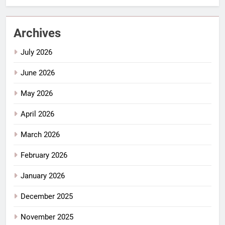
Archives
July 2026
June 2026
May 2026
April 2026
March 2026
February 2026
January 2026
December 2025
November 2025