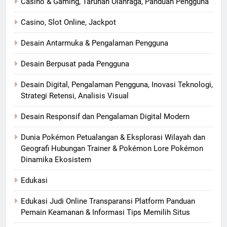
Casino & Gaming, Taruhan Olahraga, Panduan Pengguna
Casino, Slot Online, Jackpot
Desain Antarmuka & Pengalaman Pengguna
Desain Berpusat pada Pengguna
Desain Digital, Pengalaman Pengguna, Inovasi Teknologi,
Strategi Retensi, Analisis Visual
Desain Responsif dan Pengalaman Digital Modern
Dunia Pokémon Petualangan & Eksplorasi Wilayah dan
Geografi Hubungan Trainer & Pokémon Lore Pokémon
Dinamika Ekosistem
Edukasi
Edukasi Judi Online Transparansi Platform Panduan
Pemain Keamanan & Informasi Tips Memilih Situs