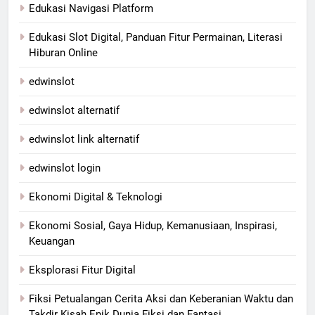
Edukasi Navigasi Platform
Edukasi Slot Digital, Panduan Fitur Permainan, Literasi
Hiburan Online
edwinslot
edwinslot alternatif
edwinslot link alternatif
edwinslot login
Ekonomi Digital & Teknologi
Ekonomi Sosial, Gaya Hidup, Kemanusiaan, Inspirasi,
Keuangan
Eksplorasi Fitur Digital
Fiksi Petualangan Cerita Aksi dan Keberanian Waktu dan
Takdir Kisah Epik Dunia Fiksi dan Fantasi