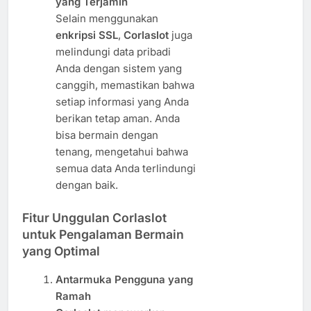
yang Terjamin
Selain menggunakan
enkripsi SSL
,
Corlaslot
juga
melindungi data pribadi
Anda dengan sistem yang
canggih, memastikan bahwa
setiap informasi yang Anda
berikan tetap aman. Anda
bisa bermain dengan
tenang, mengetahui bahwa
semua data Anda terlindungi
dengan baik.
Fitur Unggulan Corlaslot
untuk Pengalaman Bermain
yang Optimal
Antarmuka Pengguna yang
Ramah