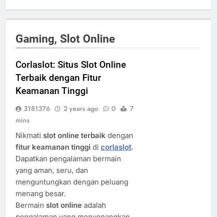
Gaming, Slot Online
Corlaslot: Situs Slot Online
Terbaik dengan Fitur
Keamanan Tinggi
3181376
2 years ago
0
7
mins
Nikmati
slot online terbaik
dengan
fitur keamanan tinggi
di
corlaslot
.
Dapatkan pengalaman bermain
yang aman, seru, dan
menguntungkan dengan peluang
menang besar.
Bermain
slot online
adalah
pengalaman yang menyenangkan