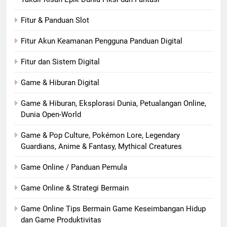
Fitur & Panduan Slot
Fitur Akun Keamanan Pengguna Panduan Digital
Fitur dan Sistem Digital
Game & Hiburan Digital
Game & Hiburan, Eksplorasi Dunia, Petualangan Online,
Dunia Open-World
Game & Pop Culture, Pokémon Lore, Legendary
Guardians, Anime & Fantasy, Mythical Creatures
Game Online / Panduan Pemula
Game Online & Strategi Bermain
Game Online Tips Bermain Game Keseimbangan Hidup
dan Game Produktivitas