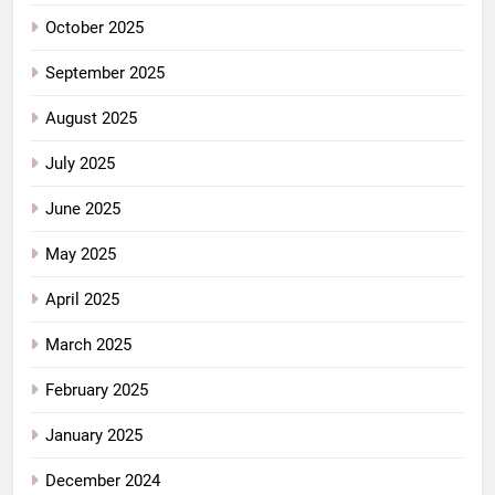
October 2025
September 2025
August 2025
July 2025
June 2025
May 2025
April 2025
March 2025
February 2025
January 2025
December 2024