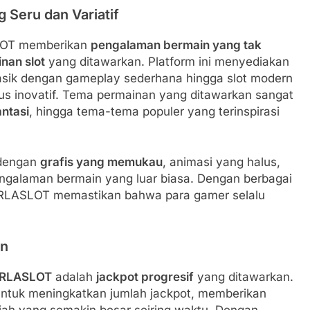
 Seru dan Variatif
LOT memberikan
pengalaman bermain yang tak
nan slot
yang ditawarkan. Platform ini menyediakan
 klasik dengan gameplay sederhana hingga slot modern
nus inovatif. Tema permainan yang ditawarkan sangat
antasi
, hingga tema-tema populer yang terinspirasi
 dengan
grafis yang memukau
, animasi yang halus,
engalaman bermain yang luar biasa. Dengan berbagai
 CORLASLOT memastikan bahwa para gamer selalu
an
RLASLOT
adalah
jackpot progresif
yang ditawarkan.
 untuk meningkatkan jumlah jackpot, memberikan
iah yang semakin besar seiring waktu. Dengan