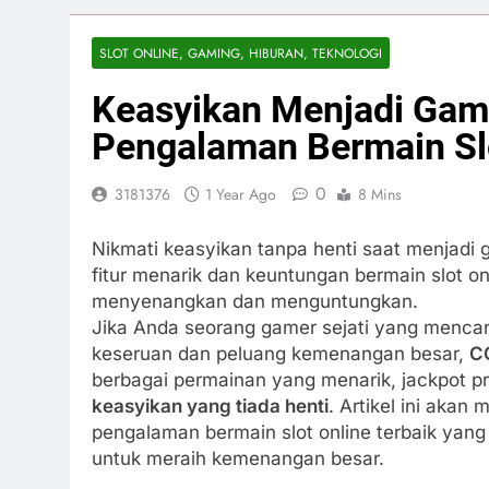
SLOT ONLINE, GAMING, HIBURAN, TEKNOLOGI
Keasyikan Menjadi Gam
Pengalaman Bermain Slo
0
3181376
1 Year Ago
8 Mins
Nikmati keasyikan tanpa henti saat menjadi 
fitur menarik dan keuntungan bermain slot
menyenangkan dan menguntungkan.
Jika Anda seorang gamer sejati yang mencar
keseruan dan peluang kemenangan besar,
C
berbagai permainan yang menarik, jackpot p
keasyikan yang tiada henti
. Artikel ini aka
pengalaman bermain slot online terbaik ya
untuk meraih kemenangan besar.