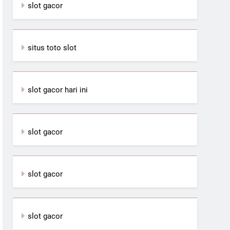
slot gacor
situs toto slot
slot gacor hari ini
slot gacor
slot gacor
slot gacor