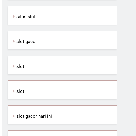
situs slot
slot gacor
slot
slot
slot gacor hari ini