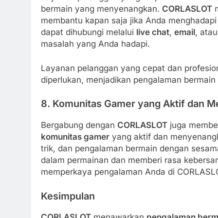
bermain yang menyenangkan.
CORLASLOT
m
membantu kapan saja jika Anda menghadapi 
dapat dihubungi melalui
live chat
,
email
, ata
masalah yang Anda hadapi.
Layanan pelanggan yang cepat dan profesio
diperlukan, menjadikan pengalaman bermai
8.
Komunitas Gamer yang Aktif dan 
Bergabung dengan
CORLASLOT
juga member
komunitas gamer
yang aktif dan menyenangka
trik, dan pengalaman bermain dengan sesama
dalam permainan dan memberi rasa kebersam
memperkaya pengalaman Anda di CORLASL
Kesimpulan
CORLASLOT
menawarkan
pengalaman bermai