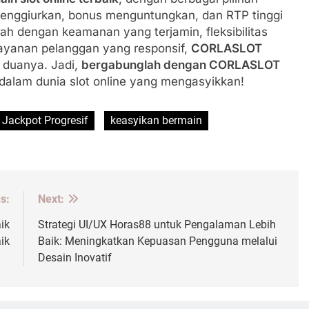
menggiurkan, bonus menguntungkan, dan RTP tinggi
 dengan keamanan yang terjamin, fleksibilitas
layanan pelanggan yang responsif,
CORLASLOT
 duanya. Jadi,
bergabunglah dengan CORLASLOT
dalam dunia slot online yang mengasyikkan!
Jackpot Progresif
keasyikan bermain
s:
Next:
ik
Strategi UI/UX Horas88 untuk Pengalaman Lebih
ik
Baik: Meningkatkan Kepuasan Pengguna melalui
Desain Inovatif