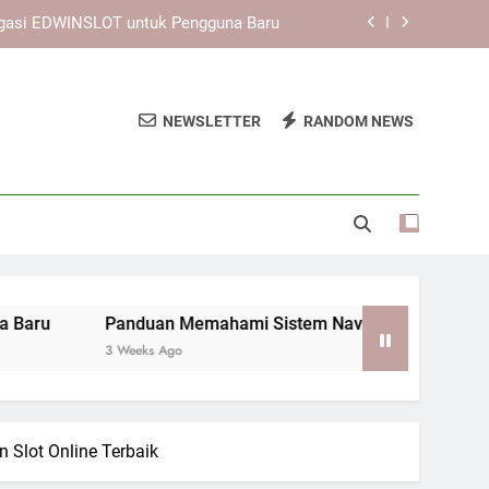
gasi EDWINSLOT untuk Pengguna Baru
vigasi LEBAH4D untuk Pengguna Baru
vigasi KAYA787 untuk Pengguna Baru
NEWSLETTER
RANDOM NEWS
an Proses yang Lebih Mudah dan Aman
t Dipercaya.
gasi EDWINSLOT untuk Pengguna Baru
vigasi LEBAH4D untuk Pengguna Baru
vigasi KAYA787 untuk Pengguna Baru
Panduan Memahami Sistem Navigasi LEBAH4D untuk Pengg
3 Weeks Ago
Slot Online Terbaik