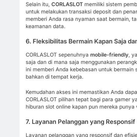
Selain itu,
CORLASLOT
memiliki sistem pem
untuk melakukan transaksi deposit dan pen
memberi Anda rasa nyaman saat bermain, ta
keamanan data.
6.
Fleksibilitas Bermain Kapan Saja da
CORLASLOT sepenuhnya
mobile-friendly
, y
saja dan di mana saja menggunakan perangkat 
ini memberi Anda kebebasan untuk bermain sa
bahkan di tempat kerja.
Kemudahan akses ini memastikan Anda dapat
CORLASLOT pilihan tepat bagi para gamer yan
hiburan slot online kapan pun mereka punya
7.
Layanan Pelanggan yang Responsif 
Layanan pelanggan yang responsif dan efis