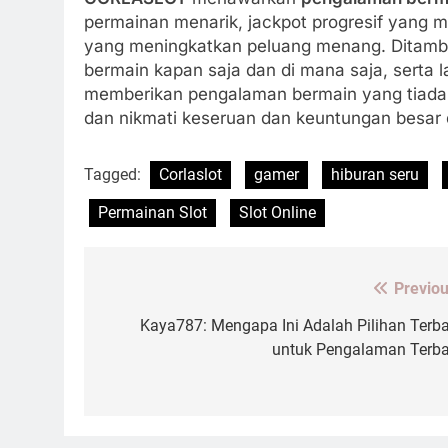
permainan menarik, jackpot progresif yang 
yang meningkatkan peluang menang. Ditambah
bermain kapan saja dan di mana saja, serta 
memberikan pengalaman bermain yang tiada
dan nikmati keseruan dan keuntungan besar 
Tagged:
Corlaslot
gamer
hiburan seru
Permainan Slot
Slot Online
Previou
Post
navigation
Kaya787: Mengapa Ini Adalah Pilihan Terba
untuk Pengalaman Terba