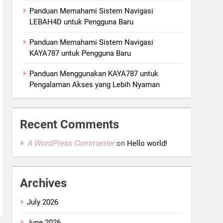
Panduan Memahami Sistem Navigasi
LEBAH4D untuk Pengguna Baru
Panduan Memahami Sistem Navigasi
KAYA787 untuk Pengguna Baru
Panduan Menggunakan KAYA787 untuk
Pengalaman Akses yang Lebih Nyaman
Recent Comments
A WordPress Commenter
on
Hello world!
Archives
July 2026
June 2026