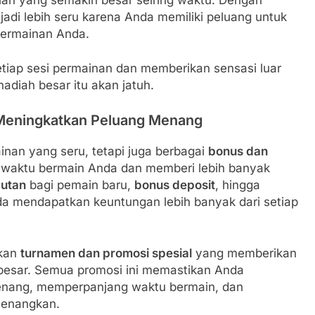
jadi lebih seru karena Anda memiliki peluang untuk
ermainan Anda.
iap sesi permainan dan memberikan sensasi luar
adiah besar itu akan jatuh.
 Meningkatkan Peluang Menang
an yang seru, tetapi juga berbagai
bonus dan
waktu bermain Anda dan memberi lebih banyak
utan
bagi pemain baru,
bonus deposit
, hingga
 mendapatkan keuntungan lebih banyak dari setiap
akan
turnamen dan promosi spesial
yang memberikan
besar. Semua promosi ini memastikan Anda
enang, memperpanjang waktu bermain, dan
yenangkan.