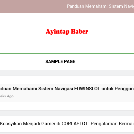
Panduan Memahami Sistem Navi
Panduan Memahami Sistem Na
Panduan Memahami Sistem Na
ntap Haber
LEBAH4D Login melalui Android deng
rita Terkini Dari Ayinta P Haber. Informasi Terbaru Yang Dapa
Panduan Memahami Sistem Navi
SAMPLE PAGE
Panduan Memahami Sistem Na
Panduan Memahami Sistem Na
ami Sistem Navigasi EDWINSLOT untuk Pengguna Baru
Keasyikan Menjadi Gamer di CORLASLOT: Pengalaman Bermain 