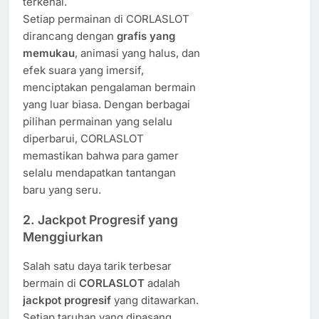
terkenal.
Setiap permainan di CORLASLOT
dirancang dengan
grafis yang
memukau
, animasi yang halus, dan
efek suara yang imersif,
menciptakan pengalaman bermain
yang luar biasa. Dengan berbagai
pilihan permainan yang selalu
diperbarui, CORLASLOT
memastikan bahwa para gamer
selalu mendapatkan tantangan
baru yang seru.
2.
Jackpot Progresif yang
Menggiurkan
Salah satu daya tarik terbesar
bermain di
CORLASLOT
adalah
jackpot progresif
yang ditawarkan.
Setiap taruhan yang dipasang