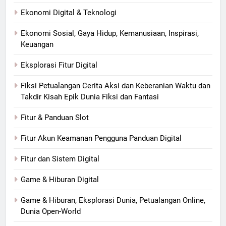
Ekonomi Digital & Teknologi
Ekonomi Sosial, Gaya Hidup, Kemanusiaan, Inspirasi,
Keuangan
Eksplorasi Fitur Digital
Fiksi Petualangan Cerita Aksi dan Keberanian Waktu dan
Takdir Kisah Epik Dunia Fiksi dan Fantasi
Fitur & Panduan Slot
Fitur Akun Keamanan Pengguna Panduan Digital
Fitur dan Sistem Digital
Game & Hiburan Digital
Game & Hiburan, Eksplorasi Dunia, Petualangan Online,
Dunia Open-World