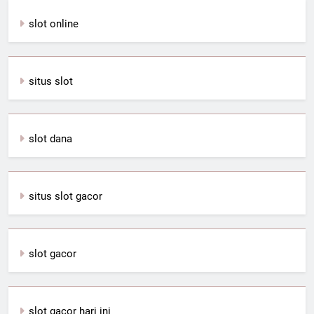
slot online
situs slot
slot dana
situs slot gacor
slot gacor
slot gacor hari ini