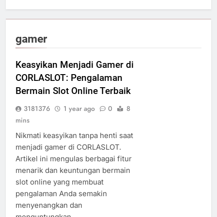
gamer
Keasyikan Menjadi Gamer di
CORLASLOT: Pengalaman
Bermain Slot Online Terbaik
3181376
1 year ago
0
8
mins
Nikmati keasyikan tanpa henti saat
menjadi gamer di CORLASLOT.
Artikel ini mengulas berbagai fitur
menarik dan keuntungan bermain
slot online yang membuat
pengalaman Anda semakin
menyenangkan dan
menguntungkan.