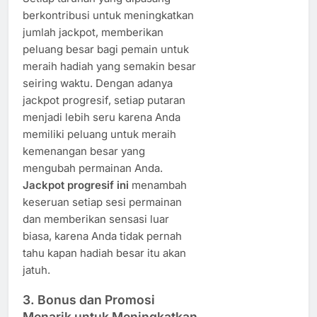
berkontribusi untuk meningkatkan
jumlah jackpot, memberikan
peluang besar bagi pemain untuk
meraih hadiah yang semakin besar
seiring waktu. Dengan adanya
jackpot progresif, setiap putaran
menjadi lebih seru karena Anda
memiliki peluang untuk meraih
kemenangan besar yang
mengubah permainan Anda.
Jackpot progresif ini
menambah
keseruan setiap sesi permainan
dan memberikan sensasi luar
biasa, karena Anda tidak pernah
tahu kapan hadiah besar itu akan
jatuh.
3.
Bonus dan Promosi
Menarik untuk Meningkatkan