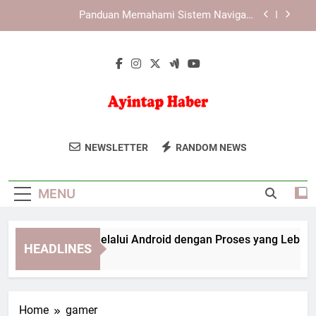
Skip
Panduan Memahami Sistem Navigasi LEBAH4D
to
untuk Pengguna Baru
content
Panduan Memahami Sistem Navigasi KAYA787
untuk Pengguna Baru
LEBAH4D Login melalui Android dengan Proses
yang Lebih Mudah dan Aman
Panduan Memahami Sistem Navigasi
EDWINSLOT untuk Pengguna Baru
Ayintap Haber
Temukan Berita Terkini Dari Ayinta P
Panduan Memahami Sistem Navigasi LEBAH4D
NEWSLETTER
RANDOM NEWS
untuk Pengguna Baru
Haber. Informasi Terbaru Yang Dapat
Panduan Memahami Sistem Navigasi KAYA787
Dipercaya.
untuk Pengguna Baru
MENU
BAH4D Login melalui Android dengan Proses yang Lebih Mu
HEADLINES
Weeks Ago
Home
gamer