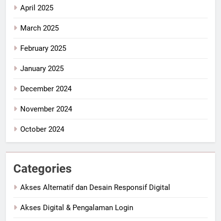
April 2025
March 2025
February 2025
January 2025
December 2024
November 2024
October 2024
Categories
Akses Alternatif dan Desain Responsif Digital
Akses Digital & Pengalaman Login