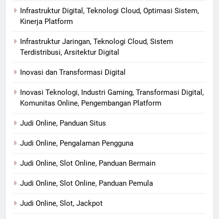
Infrastruktur Digital, Teknologi Cloud, Optimasi Sistem,
Kinerja Platform
Infrastruktur Jaringan, Teknologi Cloud, Sistem
Terdistribusi, Arsitektur Digital
Inovasi dan Transformasi Digital
Inovasi Teknologi, Industri Gaming, Transformasi Digital,
Komunitas Online, Pengembangan Platform
Judi Online, Panduan Situs
Judi Online, Pengalaman Pengguna
Judi Online, Slot Online, Panduan Bermain
Judi Online, Slot Online, Panduan Pemula
Judi Online, Slot, Jackpot