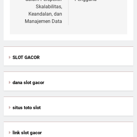
Skalabilitas,
Keandalan, dan
Manajemen Data
SLOT GACOR
dana slot gacor
situs toto slot
link slot gacor