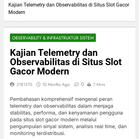
Kajian Telemetry dan Observabilitas di Situs Slot Gacor
Modern
OBSERVABILITY & INFRASTRUKTUR SISTEM
Kajian Telemetry dan
Observabilitas di Situs Slot
Gacor Modern
0
3181376
10 Months Ago
7 Mins
Pembahasan komprehensif mengenai peran
telemetry dan observabilitas dalam menjaga
stabilitas, performa, dan kenyamanan pengguna
pada situs slot gacor modern melalui
pengumpulan sinyal sistem, analisis real time, dan
monitoring terdistribusi.