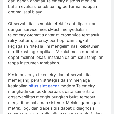
dari beban anomali.Telemetry historis menjadi
bahan evaluasi untuk tuning performa maupun
optimalisasi biaya.
Observabilitas semakin efektif saat dipadukan
dengan service mesh.Mesh menyediakan
telemetry otomatis antar microservice termasuk
retry pattern, latency per hop, dan tingkat
kegagalan rute.Hal ini mengeliminasi kebutuhan
modifikasi logik aplikasi.Melalui mesh operator
dapat melihat lokasi masalah dalam satu tampilan
tanpa instrumen tambahan.
Kesimpulannya telemetry dan observabilitas
memegang peran strategis dalam menjaga
kestabilan
situs slot gacor
modern.Telemetry
menghadirkan bukti berbasis data sementara
observabilitas menghubungkan bukti tersebut
menjadi pemahaman sistemik.Melalui gabungan
metrik, log, dan trace situs dapat didiagnosis
secara presisi, dioptimalkan secara proaktif, dan