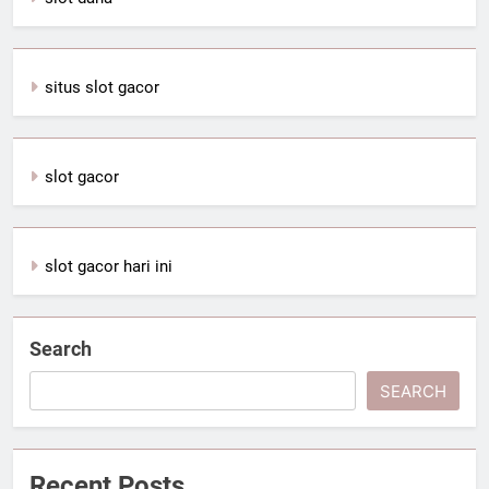
situs slot gacor
slot gacor
slot gacor hari ini
Search
SEARCH
Recent Posts