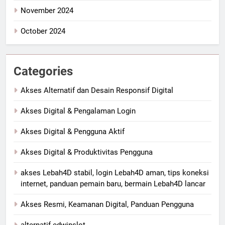
November 2024
October 2024
Categories
Akses Alternatif dan Desain Responsif Digital
Akses Digital & Pengalaman Login
Akses Digital & Pengguna Aktif
Akses Digital & Produktivitas Pengguna
akses Lebah4D stabil, login Lebah4D aman, tips koneksi
internet, panduan pemain baru, bermain Lebah4D lancar
Akses Resmi, Keamanan Digital, Panduan Pengguna
alternatif edwinslot