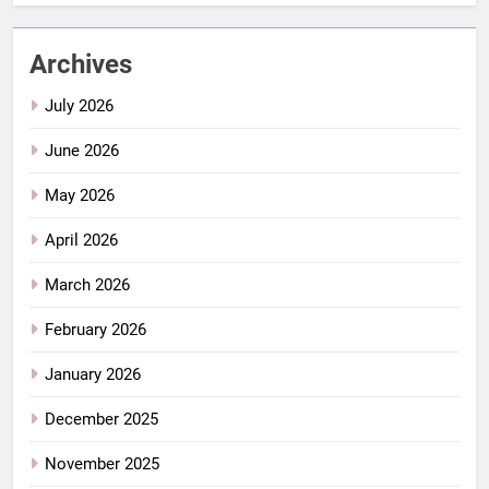
Archives
July 2026
June 2026
May 2026
April 2026
March 2026
February 2026
January 2026
December 2025
November 2025