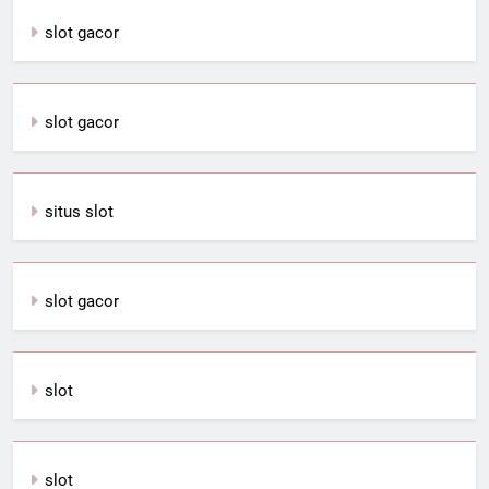
slot gacor
slot gacor
situs slot
slot gacor
slot
slot