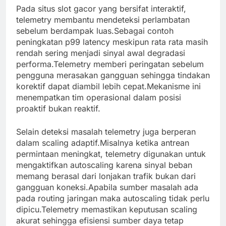
Pada situs slot gacor yang bersifat interaktif,
telemetry membantu mendeteksi perlambatan
sebelum berdampak luas.Sebagai contoh
peningkatan p99 latency meskipun rata rata masih
rendah sering menjadi sinyal awal degradasi
performa.Telemetry memberi peringatan sebelum
pengguna merasakan gangguan sehingga tindakan
korektif dapat diambil lebih cepat.Mekanisme ini
menempatkan tim operasional dalam posisi
proaktif bukan reaktif.
Selain deteksi masalah telemetry juga berperan
dalam scaling adaptif.Misalnya ketika antrean
permintaan meningkat, telemetry digunakan untuk
mengaktifkan autoscaling karena sinyal beban
memang berasal dari lonjakan trafik bukan dari
gangguan koneksi.Apabila sumber masalah ada
pada routing jaringan maka autoscaling tidak perlu
dipicu.Telemetry memastikan keputusan scaling
akurat sehingga efisiensi sumber daya tetap