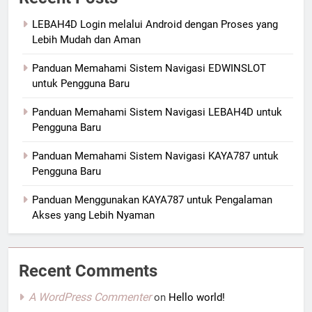
LEBAH4D Login melalui Android dengan Proses yang
Lebih Mudah dan Aman
Panduan Memahami Sistem Navigasi EDWINSLOT
untuk Pengguna Baru
Panduan Memahami Sistem Navigasi LEBAH4D untuk
Pengguna Baru
Panduan Memahami Sistem Navigasi KAYA787 untuk
Pengguna Baru
Panduan Menggunakan KAYA787 untuk Pengalaman
Akses yang Lebih Nyaman
Recent Comments
A WordPress Commenter
on
Hello world!