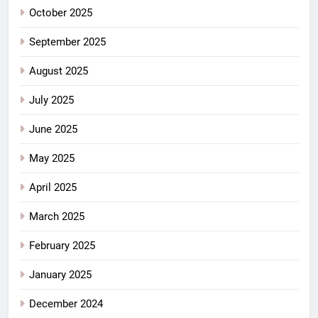
October 2025
September 2025
August 2025
July 2025
June 2025
May 2025
April 2025
March 2025
February 2025
January 2025
December 2024