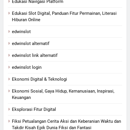
Edukasi Navigasi Platform
Edukasi Slot Digital, Panduan Fitur Permainan, Literasi
Hiburan Online
edwinslot
edwinslot alternatif
edwinslot link alternatif
edwinslot login
Ekonomi Digital & Teknologi
Ekonomi Sosial, Gaya Hidup, Kemanusiaan, Inspirasi,
Keuangan
Eksplorasi Fitur Digital
Fiksi Petualangan Cerita Aksi dan Keberanian Waktu dan
Takdir Kisah Epik Dunia Fiksi dan Fantasi