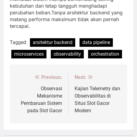
kebutuhan dan tetap tangguh menghadapi
perubahan beban.Tanpa arsitektur backend yang
matang performa maksimum tidak akan pernah
tercapai.
Tagged:
arsitektur backend
data pipeline
microservices
observability
orchestration
Previous:
Next:
Post
navigation
Observasi
Kajian Telemetry dan
Mekanisme
Observabilitas di
Pembaruan Sistem
Situs Slot Gacor
pada Slot Gacor
Modern