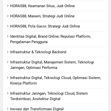
HORAS88, Keamanan Situs, Judi Online
HORAS88, Maxwin, Strategi Judi Online
HORAS88, Pola Gacor, Strategi Judi Online
Identitas Digital, Brand Online, Reputasi Platform,
Pengalaman Pengguna
Infrastruktur & Teknologi Backend
Infrastruktur Digital, Manajemen Sistem, Teknologi
Jaringan, Optimasi Performa
Infrastruktur Digital, Teknologi Cloud, Optimasi Sistem,
Kinerja Platform
Infrastruktur Jaringan, Teknologi Cloud, Sistem
Terdistribusi, Arsitektur Digital
Inovasi dan Transformasi Digital