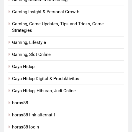
Gaming Insight & Personal Growth
Gaming, Game Updates, Tips and Tricks, Game
Strategies
Gaming, Lifestyle
Gaming, Slot Online
Gaya Hidup
Gaya Hidup Digital & Produktivitas
Gaya Hidup, Hiburan, Judi Online
horas88
horas88 link alternatif
horas88 login