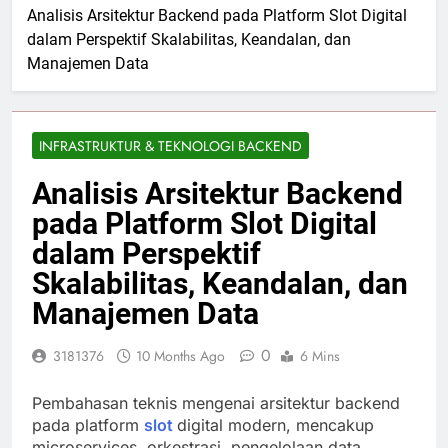
Analisis Arsitektur Backend pada Platform Slot Digital
dalam Perspektif Skalabilitas, Keandalan, dan
Manajemen Data
INFRASTRUKTUR & TEKNOLOGI BACKEND
Analisis Arsitektur Backend
pada Platform Slot Digital
dalam Perspektif
Skalabilitas, Keandalan, dan
Manajemen Data
0
3181376
10 Months Ago
6 Mins
Pembahasan teknis mengenai arsitektur backend
pada platform
slot
digital modern, mencakup
microservices, orkestrasi, pengelolaan data,