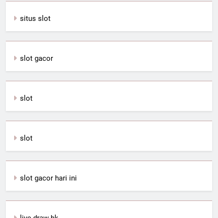
situs slot
slot gacor
slot
slot
slot gacor hari ini
live draw hk