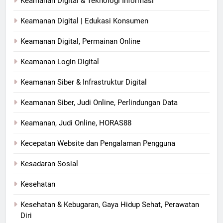
Keamanan Digital & Teknologi Informasi
Keamanan Digital | Edukasi Konsumen
Keamanan Digital, Permainan Online
Keamanan Login Digital
Keamanan Siber & Infrastruktur Digital
Keamanan Siber, Judi Online, Perlindungan Data
Keamanan, Judi Online, HORAS88
Kecepatan Website dan Pengalaman Pengguna
Kesadaran Sosial
Kesehatan
Kesehatan & Kebugaran, Gaya Hidup Sehat, Perawatan
Diri