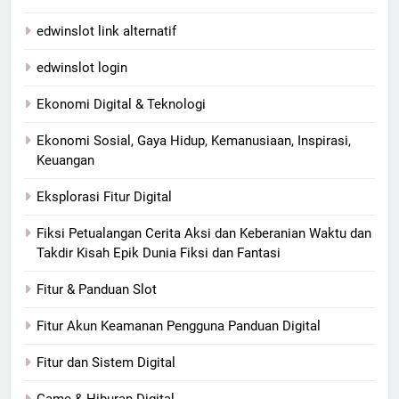
edwinslot link alternatif
edwinslot login
Ekonomi Digital & Teknologi
Ekonomi Sosial, Gaya Hidup, Kemanusiaan, Inspirasi,
Keuangan
Eksplorasi Fitur Digital
Fiksi Petualangan Cerita Aksi dan Keberanian Waktu dan
Takdir Kisah Epik Dunia Fiksi dan Fantasi
Fitur & Panduan Slot
Fitur Akun Keamanan Pengguna Panduan Digital
Fitur dan Sistem Digital
Game & Hiburan Digital