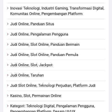
Inovasi Teknologi, Industri Gaming, Transformasi Digital,
Komunitas Online, Pengembangan Platform
Judi Online, Panduan Situs
Judi Online, Pengalaman Pengguna
Judi Online, Slot Online, Panduan Bermain
Judi Online, Slot Online, Panduan Pemula
Judi Online, Slot, Jackpot
Judi Online, Taruhan
Judi Slot Online, Teknologi Perjudian, Platform Judi
Kasino, Slot, Permainan Online
Kategori: Teknologi Digital, Pengalaman Pengguna,
Pengembangan Platform, Desain UI/UX