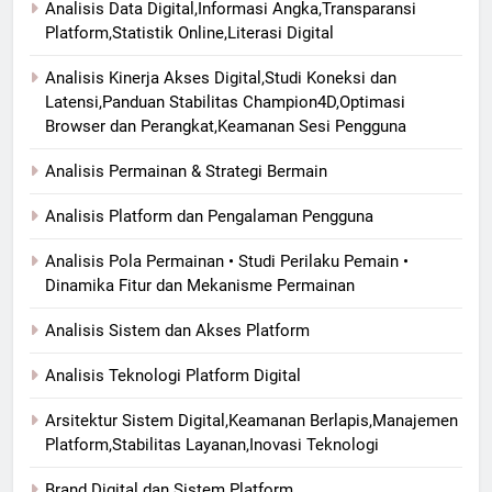
Analisis Data Digital,Informasi Angka,Transparansi
Platform,Statistik Online,Literasi Digital
Analisis Kinerja Akses Digital,Studi Koneksi dan
Latensi,Panduan Stabilitas Champion4D,Optimasi
Browser dan Perangkat,Keamanan Sesi Pengguna
Analisis Permainan & Strategi Bermain
Analisis Platform dan Pengalaman Pengguna
Analisis Pola Permainan • Studi Perilaku Pemain •
Dinamika Fitur dan Mekanisme Permainan
Analisis Sistem dan Akses Platform
Analisis Teknologi Platform Digital
Arsitektur Sistem Digital,Keamanan Berlapis,Manajemen
Platform,Stabilitas Layanan,Inovasi Teknologi
Brand Digital dan Sistem Platform