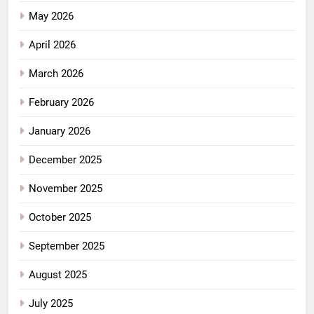
May 2026
April 2026
March 2026
February 2026
January 2026
December 2025
November 2025
October 2025
September 2025
August 2025
July 2025