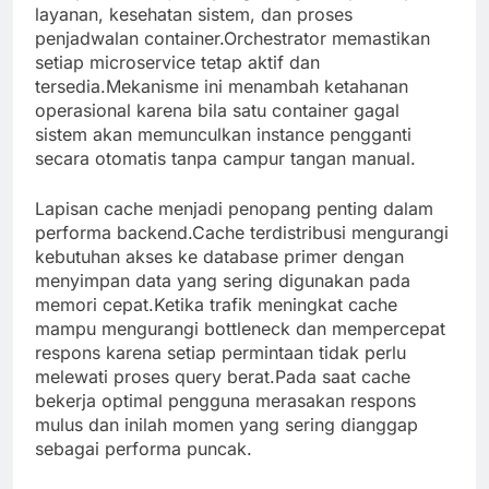
layanan, kesehatan sistem, dan proses
penjadwalan container.Orchestrator memastikan
setiap microservice tetap aktif dan
tersedia.Mekanisme ini menambah ketahanan
operasional karena bila satu container gagal
sistem akan memunculkan instance pengganti
secara otomatis tanpa campur tangan manual.
Lapisan cache menjadi penopang penting dalam
performa backend.Cache terdistribusi mengurangi
kebutuhan akses ke database primer dengan
menyimpan data yang sering digunakan pada
memori cepat.Ketika trafik meningkat cache
mampu mengurangi bottleneck dan mempercepat
respons karena setiap permintaan tidak perlu
melewati proses query berat.Pada saat cache
bekerja optimal pengguna merasakan respons
mulus dan inilah momen yang sering dianggap
sebagai performa puncak.