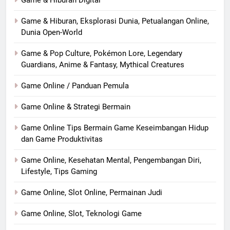
Game & Hiburan, Eksplorasi Dunia, Petualangan Online,
Dunia Open-World
Game & Pop Culture, Pokémon Lore, Legendary
Guardians, Anime & Fantasy, Mythical Creatures
Game Online / Panduan Pemula
Game Online & Strategi Bermain
Game Online Tips Bermain Game Keseimbangan Hidup
dan Game Produktivitas
Game Online, Kesehatan Mental, Pengembangan Diri,
Lifestyle, Tips Gaming
Game Online, Slot Online, Permainan Judi
Game Online, Slot, Teknologi Game