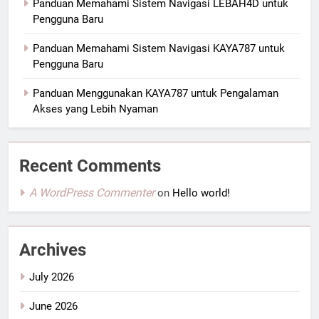
Panduan Memahami Sistem Navigasi LEBAH4D untuk
Pengguna Baru
Panduan Memahami Sistem Navigasi KAYA787 untuk
Pengguna Baru
Panduan Menggunakan KAYA787 untuk Pengalaman
Akses yang Lebih Nyaman
Recent Comments
A WordPress Commenter
on
Hello world!
Archives
July 2026
June 2026