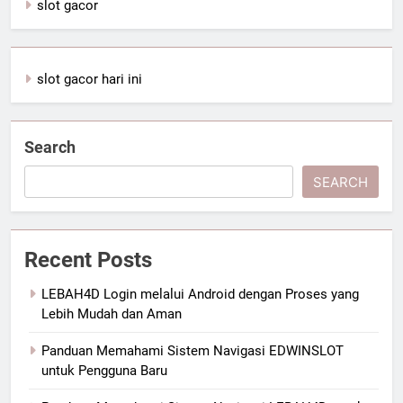
slot gacor
slot gacor hari ini
Search
SEARCH
Recent Posts
LEBAH4D Login melalui Android dengan Proses yang
Lebih Mudah dan Aman
Panduan Memahami Sistem Navigasi EDWINSLOT
untuk Pengguna Baru