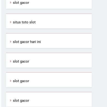
slot gacor
situs toto slot
slot gacor hari ini
slot gacor
slot gacor
slot gacor