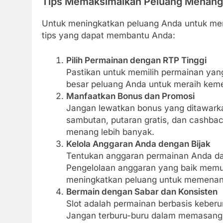
Tips Memaksimalkan Peluang Menang d
Untuk meningkatkan peluang Anda untuk menan
tips yang dapat membantu Anda:
Pilih Permainan dengan RTP Tinggi
Pastikan untuk memilih permainan yang
besar peluang Anda untuk meraih kem
Manfaatkan Bonus dan Promosi
Jangan lewatkan bonus yang ditawarka
sambutan, putaran gratis, dan cashba
menang lebih banyak.
Kelola Anggaran Anda dengan Bijak
Tentukan anggaran permainan Anda dan
Pengelolaan anggaran yang baik memu
meningkatkan peluang untuk memenan
Bermain dengan Sabar dan Konsisten
Slot adalah permainan berbasis keberu
Jangan terburu-buru dalam memasang 