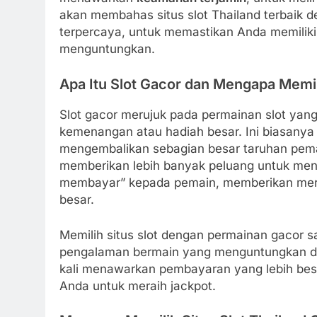
akan membahas situs slot Thailand terbaik 
terpercaya, untuk memastikan Anda memili
menguntungkan.
Apa Itu Slot Gacor dan Mengapa Memi
Slot gacor merujuk pada permainan slot yang
kemenangan atau hadiah besar. Ini biasanya
mengembalikan sebagian besar taruhan pema
memberikan lebih banyak peluang untuk mena
membayar” kepada pemain, memberikan mere
besar.
Memilih situs slot dengan permainan gacor
pengalaman bermain yang menguntungkan da
kali menawarkan pembayaran yang lebih besa
Anda untuk meraih jackpot.