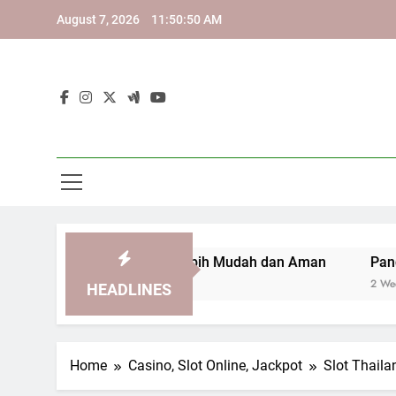
Skip
August 7, 2026
11:50:51 AM
to
content
Ayi
Temukan Be
an Proses yang Lebih Mudah dan Aman
Panduan Memaha
2 Weeks Ago
HEADLINES
Home
Casino, Slot Online, Jackpot
Slot Thail