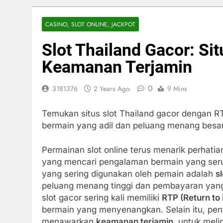
CASINO, SLOT ONLINE, JACKPOT
Slot Thailand Gacor: Si
Keamanan Terjamin
0
3181376
2 Years Ago
9 Mins
Temukan situs slot Thailand gacor dengan R
bermain yang adil dan peluang menang besa
Permainan slot online terus menarik perhati
yang mencari pengalaman bermain yang seru 
yang sering digunakan oleh pemain adalah
s
peluang menang tinggi dan pembayaran yang 
slot gacor sering kali memiliki
RTP (Return to 
bermain yang menyenangkan. Selain itu, pen
menawarkan
keamanan terjamin
, untuk meli