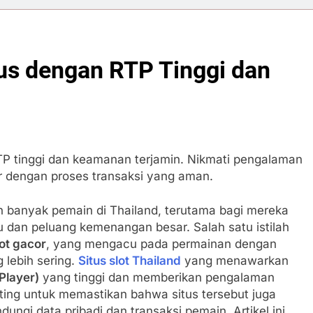
tus dengan RTP Tinggi dan
TP tinggi dan keamanan terjamin. Nikmati pengalaman
r dengan proses transaksi yang aman.
an banyak pemain di Thailand, terutama bagi mereka
dan peluang kemenangan besar. Salah satu istilah
lot gacor
, yang mengacu pada permainan dengan
lebih sering.
Situs slot Thailand
yang menawarkan
Player)
yang tinggi dan memberikan pengalaman
ting untuk memastikan bahwa situs tersebut juga
ndungi data pribadi dan transaksi pemain. Artikel ini