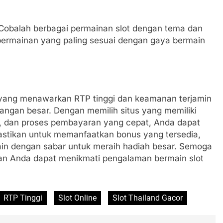
Cobalah berbagai permainan slot dengan tema dan
ermainan yang paling sesuai dengan gaya bermain
r yang menawarkan RTP tinggi dan keamanan terjamin
ngan besar. Dengan memilih situs yang memiliki
il, dan proses pembayaran yang cepat, Anda dapat
stikan untuk memanfaatkan bonus yang tersedia,
ain dengan sabar untuk meraih hadiah besar. Semoga
dan Anda dapat menikmati pengalaman bermain slot
RTP Tinggi
Slot Online
Slot Thailand Gacor