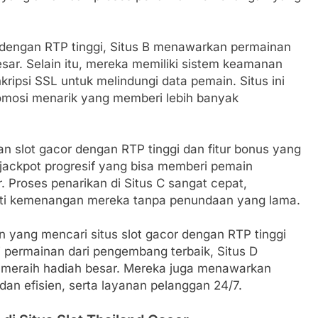
t dengan RTP tinggi, Situs B menawarkan permainan
ar. Selain itu, mereka memiliki sistem keamanan
ipsi SSL untuk melindungi data pemain. Situs ini
omosi menarik yang memberi lebih banyak
 slot gacor dengan RTP tinggi dan fitur bonus yang
jackpot progresif yang bisa memberi pemain
 Proses penarikan di Situs C sangat cepat,
i kemenangan mereka tanpa penundaan yang lama.
in yang mencari situs slot gacor dengan RTP tinggi
i permainan dari pengembang terbaik, Situs D
 meraih hadiah besar. Mereka juga menawarkan
n efisien, serta layanan pelanggan 24/7.