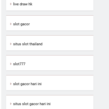
live draw hk
slot gacor
situs slot thailand
slot777
slot gacor hari ini
situs slot gacor hari ini