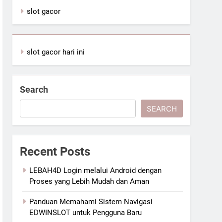
slot gacor
slot gacor hari ini
Search
SEARCH
Recent Posts
LEBAH4D Login melalui Android dengan
Proses yang Lebih Mudah dan Aman
Panduan Memahami Sistem Navigasi
EDWINSLOT untuk Pengguna Baru