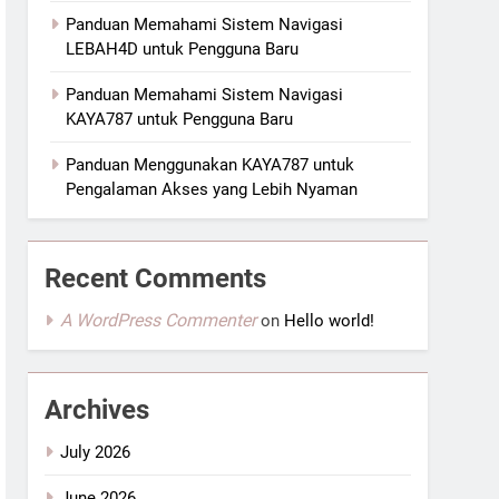
Panduan Memahami Sistem Navigasi
LEBAH4D untuk Pengguna Baru
Panduan Memahami Sistem Navigasi
KAYA787 untuk Pengguna Baru
Panduan Menggunakan KAYA787 untuk
Pengalaman Akses yang Lebih Nyaman
Recent Comments
A WordPress Commenter
on
Hello world!
Archives
July 2026
June 2026