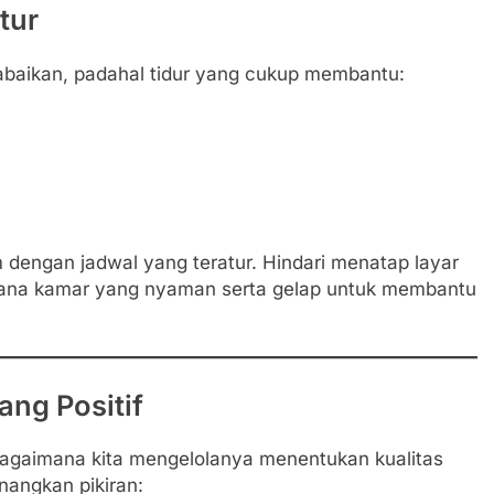
tur
iabaikan, padahal tidur yang cukup membantu:
 dengan jadwal yang teratur. Hindari menatap layar
asana kamar yang nyaman serta gelap untuk membantu
ang Positif
bagaimana kita mengelolanya menentukan kualitas
angkan pikiran: