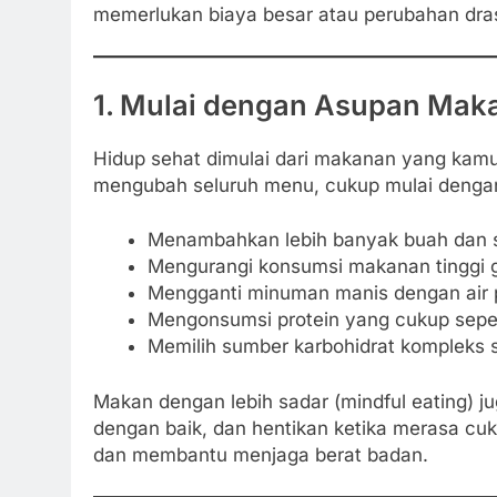
memerlukan biaya besar atau perubahan dras
1. Mulai dengan Asupan Mak
Hidup sehat dimulai dari makanan yang kamu 
mengubah seluruh menu, cukup mulai dengan
Menambahkan lebih banyak buah dan sa
Mengurangi konsumsi makanan tinggi 
Mengganti minuman manis dengan air p
Mengonsumsi protein yang cukup sepert
Memilih sumber karbohidrat kompleks s
Makan dengan lebih sadar (mindful eating) 
dengan baik, dan hentikan ketika merasa cu
dan membantu menjaga berat badan.