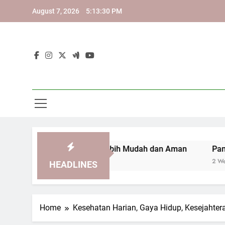
Skip
August 7, 2026
5:13:31 PM
to
content
Ayi
Temukan Be
an Proses yang Lebih Mudah dan Aman
Panduan Memah
2 Weeks Ago
HEADLINES
Home
Kesehatan Harian, Gaya Hidup, Kesejahtera