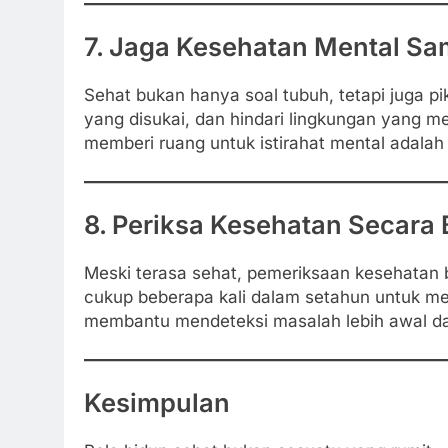
7. Jaga Kesehatan Mental Sa
Sehat bukan hanya soal tubuh, tetapi juga pik
yang disukai, dan hindari lingkungan yang me
memberi ruang untuk istirahat mental adalah 
8. Periksa Kesehatan Secara 
Meski terasa sehat, pemeriksaan kesehatan be
cukup beberapa kali dalam setahun untuk me
membantu mendeteksi masalah lebih awal d
Kesimpulan