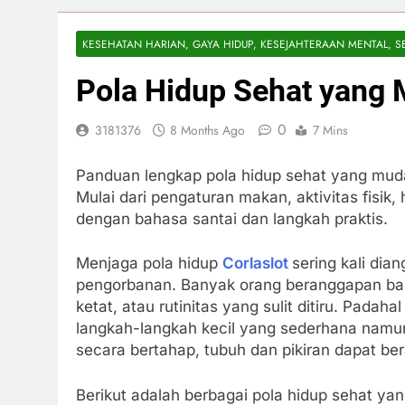
KESEHATAN HARIAN, GAYA HIDUP, KESEJAHTERAAN MENTAL, S
Pola Hidup Sehat yang 
0
3181376
8 Months Ago
7 Mins
Panduan lengkap pola hidup sehat yang muda
Mulai dari pengaturan makan, aktivitas fisi
dengan bahasa santai dan langkah praktis.
Menjaga pola hidup
Corlaslot
sering kali di
pengorbanan. Banyak orang beranggapan bahw
ketat, atau rutinitas yang sulit ditiru. Padah
langkah-langkah kecil yang sederhana namun
secara bertahap, tubuh dan pikiran dapat be
Berikut adalah berbagai pola hidup sehat ya