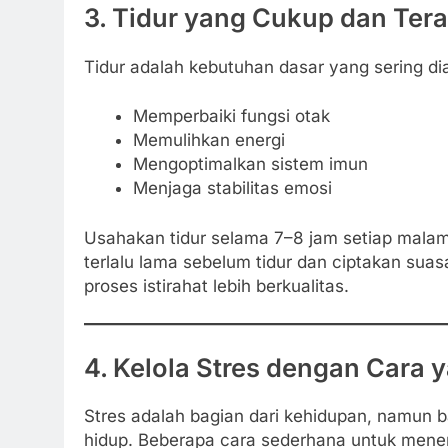
3. Tidur yang Cukup dan Tera
Tidur adalah kebutuhan dasar yang sering d
Memperbaiki fungsi otak
Memulihkan energi
Mengoptimalkan sistem imun
Menjaga stabilitas emosi
Usahakan tidur selama 7–8 jam setiap malam
terlalu lama sebelum tidur dan ciptakan su
proses istirahat lebih berkualitas.
4. Kelola Stres dengan Cara y
Stres adalah bagian dari kehidupan, namun 
hidup. Beberapa cara sederhana untuk menen