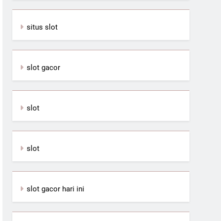
situs slot
slot gacor
slot
slot
slot gacor hari ini