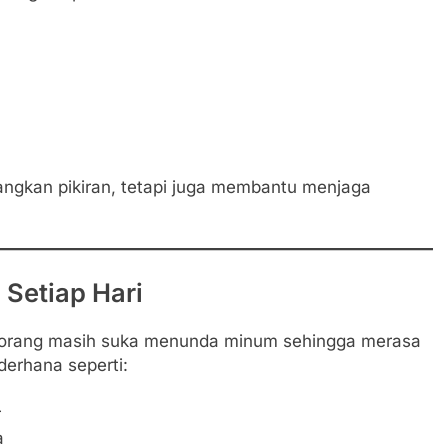
n
ngkan pikiran, tetapi juga membantu menjaga
 Setiap Hari
k orang masih suka menunda minum sehingga merasa
derhana seperti:
r
a