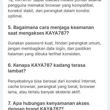
pengguna memakai browser yang kompatibel,
koneksi stabil, dan perangkat dalam kondisi
optimal.
5. Bagaimana cara menjaga keamanan
saat mengakses KAYA787?
Gunakan password kuat, hindari perangkat umum,
jangan membagikan data login, dan pastikan
halaman yang dibuka terlihat konsisten.
6. Kenapa KAYA787 kadang terasa
lambat?
Penyebabnya bisa berasal dari koneksi internet,
cache browser, perangkat yang berat, browser
lama, atau terlalu banyak ekstensi aktif.
7. Apa hubungan kenyamanan akses
dengan brand KAYA787?