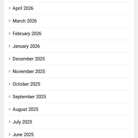
April 2026
March 2026
February 2026
January 2026
December 2025
November 2025
October 2025
September 2025
August 2025
July 2025
June 2025