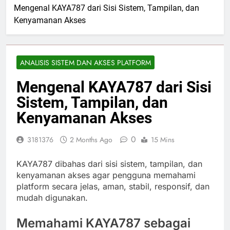
Mengenal KAYA787 dari Sisi Sistem, Tampilan, dan
Kenyamanan Akses
ANALISIS SISTEM DAN AKSES PLATFORM
Mengenal KAYA787 dari Sisi
Sistem, Tampilan, dan
Kenyamanan Akses
0
3181376
2 Months Ago
15 Mins
KAYA787 dibahas dari sisi sistem, tampilan, dan
kenyamanan akses agar pengguna memahami
platform secara jelas, aman, stabil, responsif, dan
mudah digunakan.
Memahami KAYA787 sebagai