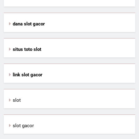
dana slot gacor
situs toto slot
link slot gacor
slot
slot gacor