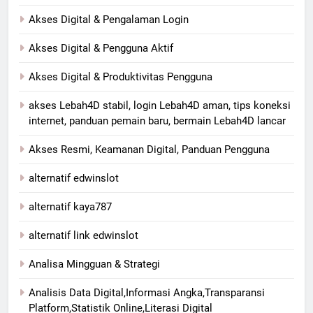
Akses Digital & Pengalaman Login
Akses Digital & Pengguna Aktif
Akses Digital & Produktivitas Pengguna
akses Lebah4D stabil, login Lebah4D aman, tips koneksi
internet, panduan pemain baru, bermain Lebah4D lancar
Akses Resmi, Keamanan Digital, Panduan Pengguna
alternatif edwinslot
alternatif kaya787
alternatif link edwinslot
Analisa Mingguan & Strategi
Analisis Data Digital,Informasi Angka,Transparansi
Platform,Statistik Online,Literasi Digital