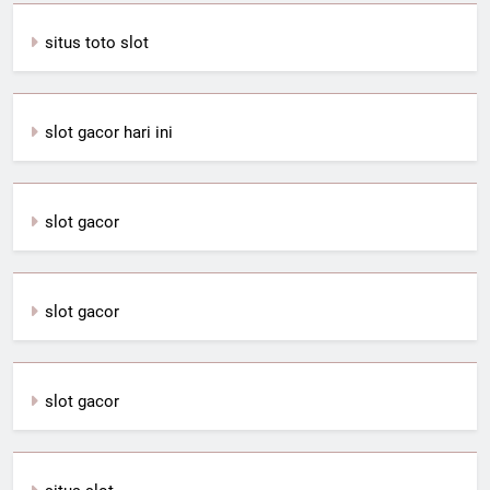
situs toto slot
slot gacor hari ini
slot gacor
slot gacor
slot gacor