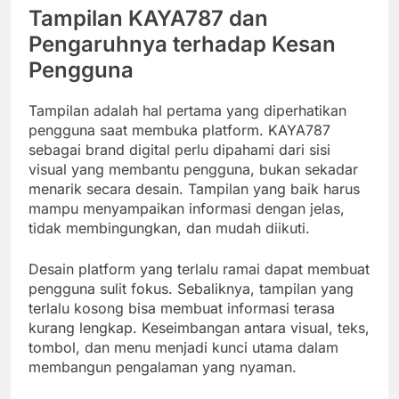
Tampilan KAYA787 dan
Pengaruhnya terhadap Kesan
Pengguna
Tampilan adalah hal pertama yang diperhatikan
pengguna saat membuka platform. KAYA787
sebagai brand digital perlu dipahami dari sisi
visual yang membantu pengguna, bukan sekadar
menarik secara desain. Tampilan yang baik harus
mampu menyampaikan informasi dengan jelas,
tidak membingungkan, dan mudah diikuti.
Desain platform yang terlalu ramai dapat membuat
pengguna sulit fokus. Sebaliknya, tampilan yang
terlalu kosong bisa membuat informasi terasa
kurang lengkap. Keseimbangan antara visual, teks,
tombol, dan menu menjadi kunci utama dalam
membangun pengalaman yang nyaman.