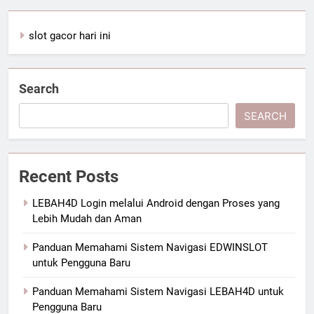
slot gacor hari ini
Search
SEARCH
Recent Posts
LEBAH4D Login melalui Android dengan Proses yang
Lebih Mudah dan Aman
Panduan Memahami Sistem Navigasi EDWINSLOT
untuk Pengguna Baru
Panduan Memahami Sistem Navigasi LEBAH4D untuk
Pengguna Baru