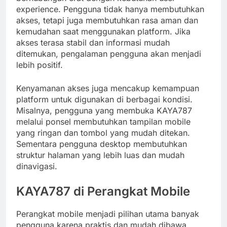
experience. Pengguna tidak hanya membutuhkan
akses, tetapi juga membutuhkan rasa aman dan
kemudahan saat menggunakan platform. Jika
akses terasa stabil dan informasi mudah
ditemukan, pengalaman pengguna akan menjadi
lebih positif.
Kenyamanan akses juga mencakup kemampuan
platform untuk digunakan di berbagai kondisi.
Misalnya, pengguna yang membuka KAYA787
melalui ponsel membutuhkan tampilan mobile
yang ringan dan tombol yang mudah ditekan.
Sementara pengguna desktop membutuhkan
struktur halaman yang lebih luas dan mudah
dinavigasi.
KAYA787 di Perangkat Mobile
Perangkat mobile menjadi pilihan utama banyak
pengguna karena praktis dan mudah dibawa.