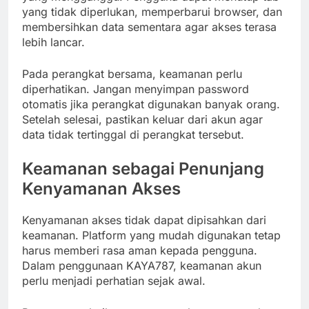
yang tidak diperlukan, memperbarui browser, dan
membersihkan data sementara agar akses terasa
lebih lancar.
Pada perangkat bersama, keamanan perlu
diperhatikan. Jangan menyimpan password
otomatis jika perangkat digunakan banyak orang.
Setelah selesai, pastikan keluar dari akun agar
data tidak tertinggal di perangkat tersebut.
Keamanan sebagai Penunjang
Kenyamanan Akses
Kenyamanan akses tidak dapat dipisahkan dari
keamanan. Platform yang mudah digunakan tetap
harus memberi rasa aman kepada pengguna.
Dalam penggunaan KAYA787, keamanan akun
perlu menjadi perhatian sejak awal.