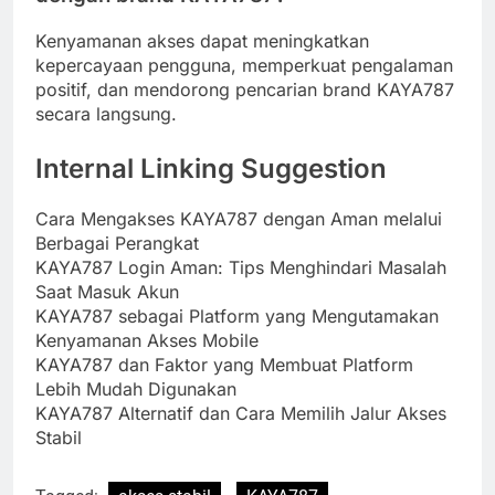
Kenyamanan akses dapat meningkatkan
kepercayaan pengguna, memperkuat pengalaman
positif, dan mendorong pencarian brand KAYA787
secara langsung.
Internal Linking Suggestion
Cara Mengakses KAYA787 dengan Aman melalui
Berbagai Perangkat
KAYA787 Login Aman: Tips Menghindari Masalah
Saat Masuk Akun
KAYA787 sebagai Platform yang Mengutamakan
Kenyamanan Akses Mobile
KAYA787 dan Faktor yang Membuat Platform
Lebih Mudah Digunakan
KAYA787 Alternatif dan Cara Memilih Jalur Akses
Stabil