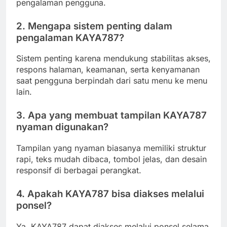
pengalaman pengguna.
2. Mengapa sistem penting dalam
pengalaman KAYA787?
Sistem penting karena mendukung stabilitas akses,
respons halaman, keamanan, serta kenyamanan
saat pengguna berpindah dari satu menu ke menu
lain.
3. Apa yang membuat tampilan KAYA787
nyaman digunakan?
Tampilan yang nyaman biasanya memiliki struktur
rapi, teks mudah dibaca, tombol jelas, dan desain
responsif di berbagai perangkat.
4. Apakah KAYA787 bisa diakses melalui
ponsel?
Ya, KAYA787 dapat diakses melalui ponsel selama