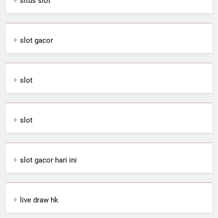
situs slot
slot gacor
slot
slot
slot gacor hari ini
live draw hk