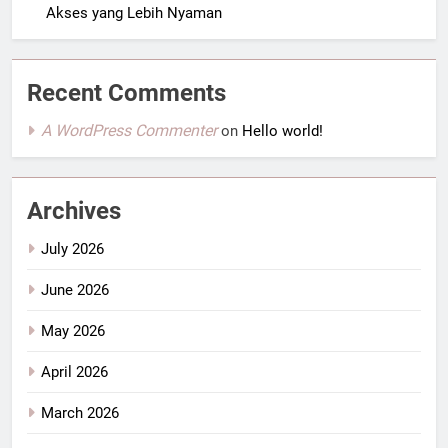
Akses yang Lebih Nyaman
Recent Comments
A WordPress Commenter
on
Hello world!
Archives
July 2026
June 2026
May 2026
April 2026
March 2026