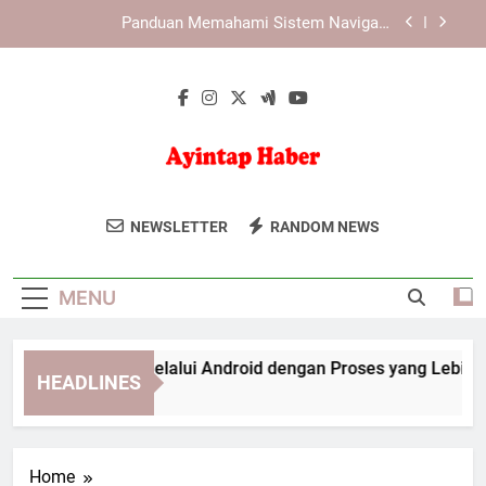
Skip
Panduan Memahami Sistem Navigasi LEBAH4D
to
untuk Pengguna Baru
content
Panduan Memahami Sistem Navigasi KAYA787
untuk Pengguna Baru
LEBAH4D Login melalui Android dengan Proses
yang Lebih Mudah dan Aman
Panduan Memahami Sistem Navigasi
EDWINSLOT untuk Pengguna Baru
Ayintap Haber
Temukan Berita Terkini Dari Ayinta P
Panduan Memahami Sistem Navigasi LEBAH4D
NEWSLETTER
RANDOM NEWS
untuk Pengguna Baru
Haber. Informasi Terbaru Yang Dapat
Panduan Memahami Sistem Navigasi KAYA787
Dipercaya.
untuk Pengguna Baru
MENU
EBAH4D Login melalui Android dengan Proses yang Lebih M
HEADLINES
 Weeks Ago
Home