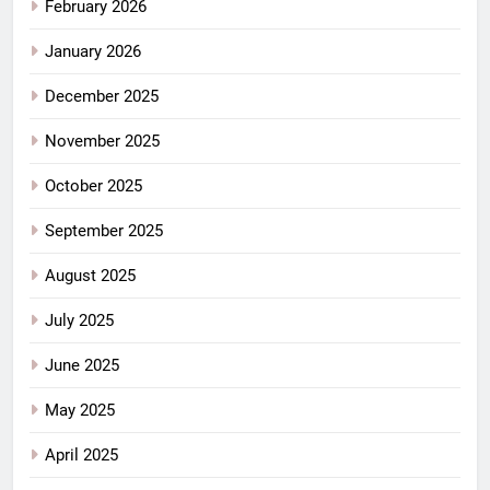
February 2026
January 2026
December 2025
November 2025
October 2025
September 2025
August 2025
July 2025
June 2025
May 2025
April 2025