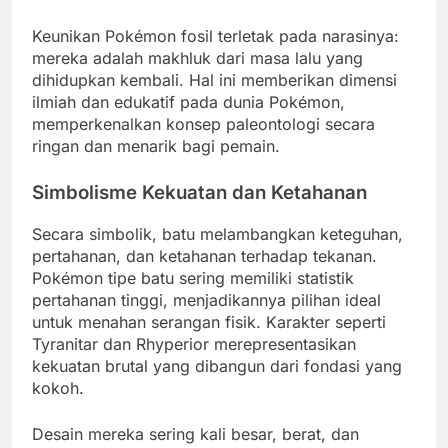
Keunikan Pokémon fosil terletak pada narasinya:
mereka adalah makhluk dari masa lalu yang
dihidupkan kembali. Hal ini memberikan dimensi
ilmiah dan edukatif pada dunia Pokémon,
memperkenalkan konsep paleontologi secara
ringan dan menarik bagi pemain.
Simbolisme Kekuatan dan Ketahanan
Secara simbolik, batu melambangkan keteguhan,
pertahanan, dan ketahanan terhadap tekanan.
Pokémon tipe batu sering memiliki statistik
pertahanan tinggi, menjadikannya pilihan ideal
untuk menahan serangan fisik. Karakter seperti
Tyranitar dan Rhyperior merepresentasikan
kekuatan brutal yang dibangun dari fondasi yang
kokoh.
Desain mereka sering kali besar, berat, dan