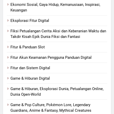
Ekonomi Sosial, Gaya Hidup, Kemanusiaan, Inspirasi,
Keuangan
Eksplorasi Fitur Digital
Fiksi Petualangan Cerita Aksi dan Keberanian Waktu dan
Takdir Kisah Epik Dunia Fiksi dan Fantasi
Fitur & Panduan Slot
Fitur Akun Keamanan Pengguna Panduan Digital
Fitur dan Sistem Digital
Game & Hiburan Digital
Game & Hiburan, Eksplorasi Dunia, Petualangan Online,
Dunia Open-World
Game & Pop Culture, Pokémon Lore, Legendary
Guardians, Anime & Fantasy, Mythical Creatures