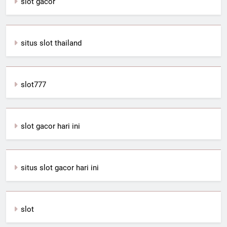
slot gacor
situs slot thailand
slot777
slot gacor hari ini
situs slot gacor hari ini
slot