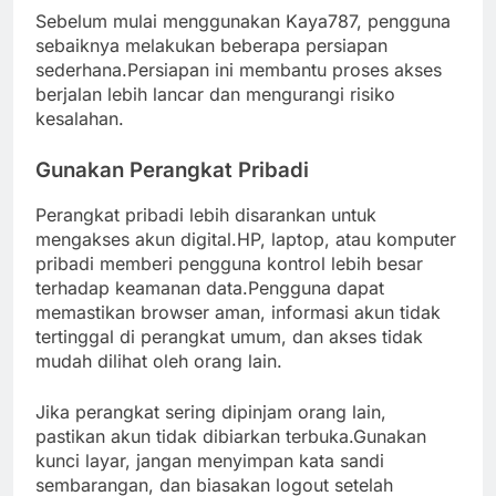
Sebelum mulai menggunakan Kaya787, pengguna
sebaiknya melakukan beberapa persiapan
sederhana.Persiapan ini membantu proses akses
berjalan lebih lancar dan mengurangi risiko
kesalahan.
Gunakan Perangkat Pribadi
Perangkat pribadi lebih disarankan untuk
mengakses akun digital.HP, laptop, atau komputer
pribadi memberi pengguna kontrol lebih besar
terhadap keamanan data.Pengguna dapat
memastikan browser aman, informasi akun tidak
tertinggal di perangkat umum, dan akses tidak
mudah dilihat oleh orang lain.
Jika perangkat sering dipinjam orang lain,
pastikan akun tidak dibiarkan terbuka.Gunakan
kunci layar, jangan menyimpan kata sandi
sembarangan, dan biasakan logout setelah