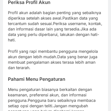
Periksa Profil Akun
Profil akun adalah bagian penting yang sebaiknya
diperiksa setelah akses awal.Pastikan data yang
tercantum sudah sesuai.Periksa username, kontak,
dan informasi dasar lain yang tersedia.Jika ada
data yang perlu diperbarui, lakukan dengan hati-
hati.
Profil yang rapi membantu pengguna mengelola
akun dengan lebih mudah.Data yang benar juga
membuat pengalaman akses terasa lebih aman
dan terarah.
Pahami Menu Pengaturan
Menu pengaturan biasanya berkaitan dengan
keamanan, preferensi akun, dan informasi
pengguna.Pengguna baru sebaiknya membaca
setiap opsi dengan teliti.Jangan mengubah