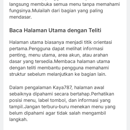
langsung membuka semua menu tanpa memahami
fungsinya.Mulailah dari bagian yang paling
mendasar.
Baca Halaman Utama dengan Teliti
Halaman utama biasanya menjadi titik orientasi
pertama.Pengguna dapat melihat informasi
penting, menu utama, area akun, atau arahan
dasar yang tersedia.Membaca halaman utama
dengan teliti membantu pengguna memahami
struktur sebelum melanjutkan ke bagian lain.
Dalam pengalaman Kaya787, halaman awal
sebaiknya dipahami secara bertahap.Perhatikan
posisi menu, label tombol, dan informasi yang
tampil.Jangan terburu-buru menekan menu yang
belum dipahami agar tidak salah mengambil
langkah.