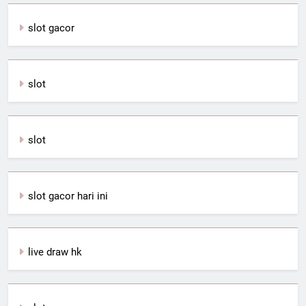
slot gacor
slot
slot
slot gacor hari ini
live draw hk