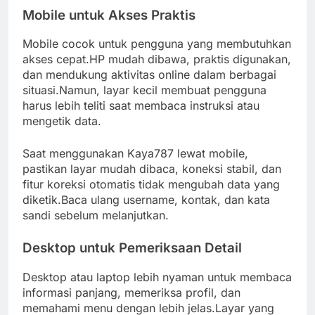
Mobile untuk Akses Praktis
Mobile cocok untuk pengguna yang membutuhkan
akses cepat.HP mudah dibawa, praktis digunakan,
dan mendukung aktivitas online dalam berbagai
situasi.Namun, layar kecil membuat pengguna
harus lebih teliti saat membaca instruksi atau
mengetik data.
Saat menggunakan Kaya787 lewat mobile,
pastikan layar mudah dibaca, koneksi stabil, dan
fitur koreksi otomatis tidak mengubah data yang
diketik.Baca ulang username, kontak, dan kata
sandi sebelum melanjutkan.
Desktop untuk Pemeriksaan Detail
Desktop atau laptop lebih nyaman untuk membaca
informasi panjang, memeriksa profil, dan
memahami menu dengan lebih jelas.Layar yang