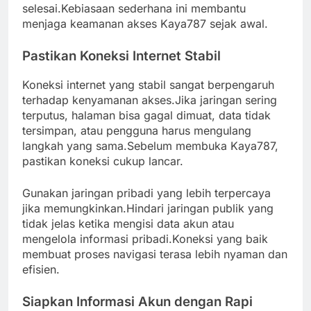
selesai.Kebiasaan sederhana ini membantu
menjaga keamanan akses Kaya787 sejak awal.
Pastikan Koneksi Internet Stabil
Koneksi internet yang stabil sangat berpengaruh
terhadap kenyamanan akses.Jika jaringan sering
terputus, halaman bisa gagal dimuat, data tidak
tersimpan, atau pengguna harus mengulang
langkah yang sama.Sebelum membuka Kaya787,
pastikan koneksi cukup lancar.
Gunakan jaringan pribadi yang lebih terpercaya
jika memungkinkan.Hindari jaringan publik yang
tidak jelas ketika mengisi data akun atau
mengelola informasi pribadi.Koneksi yang baik
membuat proses navigasi terasa lebih nyaman dan
efisien.
Siapkan Informasi Akun dengan Rapi