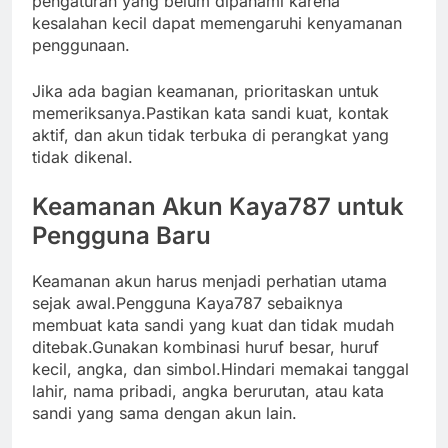
pengaturan yang belum dipahami karena
kesalahan kecil dapat memengaruhi kenyamanan
penggunaan.
Jika ada bagian keamanan, prioritaskan untuk
memeriksanya.Pastikan kata sandi kuat, kontak
aktif, dan akun tidak terbuka di perangkat yang
tidak dikenal.
Keamanan Akun Kaya787 untuk
Pengguna Baru
Keamanan akun harus menjadi perhatian utama
sejak awal.Pengguna Kaya787 sebaiknya
membuat kata sandi yang kuat dan tidak mudah
ditebak.Gunakan kombinasi huruf besar, huruf
kecil, angka, dan simbol.Hindari memakai tanggal
lahir, nama pribadi, angka berurutan, atau kata
sandi yang sama dengan akun lain.