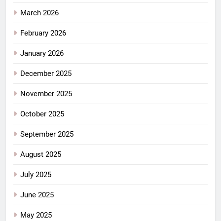
March 2026
February 2026
January 2026
December 2025
November 2025
October 2025
September 2025
August 2025
July 2025
June 2025
May 2025