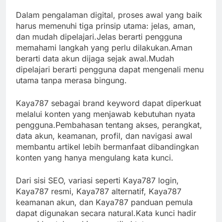
Dalam pengalaman digital, proses awal yang baik
harus memenuhi tiga prinsip utama: jelas, aman,
dan mudah dipelajari.Jelas berarti pengguna
memahami langkah yang perlu dilakukan.Aman
berarti data akun dijaga sejak awal.Mudah
dipelajari berarti pengguna dapat mengenali menu
utama tanpa merasa bingung.
Kaya787 sebagai brand keyword dapat diperkuat
melalui konten yang menjawab kebutuhan nyata
pengguna.Pembahasan tentang akses, perangkat,
data akun, keamanan, profil, dan navigasi awal
membantu artikel lebih bermanfaat dibandingkan
konten yang hanya mengulang kata kunci.
Dari sisi SEO, variasi seperti Kaya787 login,
Kaya787 resmi, Kaya787 alternatif, Kaya787
keamanan akun, dan Kaya787 panduan pemula
dapat digunakan secara natural.Kata kunci hadir