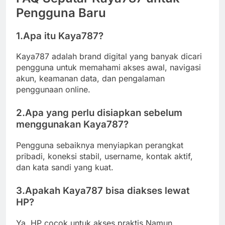
Pengguna Baru
1.Apa itu Kaya787?
Kaya787 adalah brand digital yang banyak dicari
pengguna untuk memahami akses awal, navigasi
akun, keamanan data, dan pengalaman
penggunaan online.
2.Apa yang perlu disiapkan sebelum
menggunakan Kaya787?
Pengguna sebaiknya menyiapkan perangkat
pribadi, koneksi stabil, username, kontak aktif,
dan kata sandi yang kuat.
3.Apakah Kaya787 bisa diakses lewat
HP?
Ya, HP cocok untuk akses praktis.Namun,