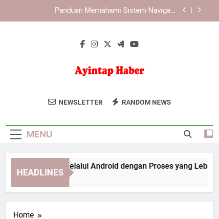
Skip
Panduan Memahami Sistem Navigasi LEBAH4D
to
untuk Pengguna Baru
content
Panduan Memahami Sistem Navigasi KAYA787
untuk Pengguna Baru
LEBAH4D Login melalui Android dengan Proses
yang Lebih Mudah dan Aman
Panduan Memahami Sistem Navigasi
EDWINSLOT untuk Pengguna Baru
Ayintap Haber
Temukan Berita Terkini Dari Ayinta P
Panduan Memahami Sistem Navigasi LEBAH4D
NEWSLETTER
RANDOM NEWS
untuk Pengguna Baru
Haber. Informasi Terbaru Yang Dapat
Panduan Memahami Sistem Navigasi KAYA787
Dipercaya.
untuk Pengguna Baru
MENU
BAH4D Login melalui Android dengan Proses yang Lebih Mu
HEADLINES
Week Ago
Home