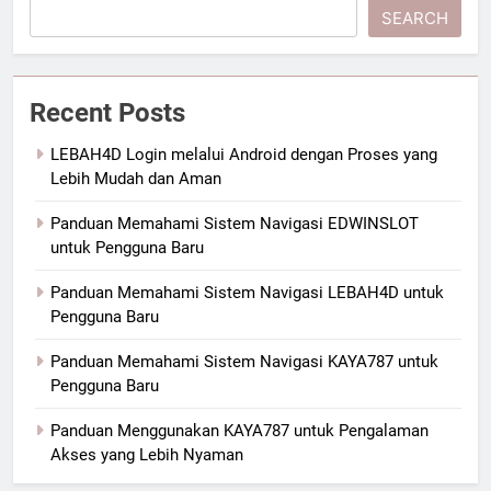
SEARCH
Recent Posts
LEBAH4D Login melalui Android dengan Proses yang
Lebih Mudah dan Aman
Panduan Memahami Sistem Navigasi EDWINSLOT
untuk Pengguna Baru
Panduan Memahami Sistem Navigasi LEBAH4D untuk
Pengguna Baru
Panduan Memahami Sistem Navigasi KAYA787 untuk
Pengguna Baru
Panduan Menggunakan KAYA787 untuk Pengalaman
Akses yang Lebih Nyaman