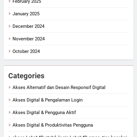
February 2025
January 2025
December 2024
November 2024
October 2024
Categories
Akses Alternatif dan Desain Responsif Digital
Akses Digital & Pengalaman Login
Akses Digital & Pengguna Aktif
Akses Digital & Produktivitas Pengguna