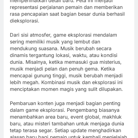
memperlihatkan detail baru. Peta ini menjadi
representasi perjalanan pemain dan memberikan
rasa pencapaian saat bagian besar dunia berhasil
dieksplorasi.
Dari sisi atmosfer, game eksplorasi mendalam
sering memiliki musik yang lembut dan
mendukung suasana. Musik berubah secara
dinamis tergantung lokasi, waktu, atau kondisi
dunia. Misalnya, ketika memasuki gua misterius,
musik menjadi pelan dan penuh gema. Ketika
mencapai gunung tinggi, musik berubah menjadi
lebih megah. Kombinasi musik dan eksplorasi ini
menciptakan momen magis yang sulit dilupakan.
Pembaruan konten juga menjadi bagian penting
dalam game eksplorasi. Pengembang biasanya
menambahkan area baru, event global, makhluk
baru, atau misteri tambahan untuk menjaga dunia
tetap terasa segar. Setiap update menghadirkan
alasan baru bagi pemain untuk kembali menjelajah