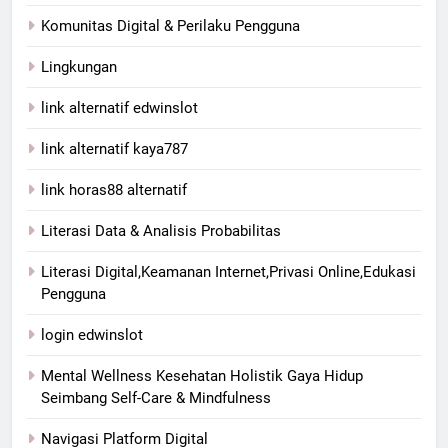
Komunitas Digital & Perilaku Pengguna
Lingkungan
link alternatif edwinslot
link alternatif kaya787
link horas88 alternatif
Literasi Data & Analisis Probabilitas
Literasi Digital,Keamanan Internet,Privasi Online,Edukasi
Pengguna
login edwinslot
Mental Wellness Kesehatan Holistik Gaya Hidup
Seimbang Self-Care & Mindfulness
Navigasi Platform Digital