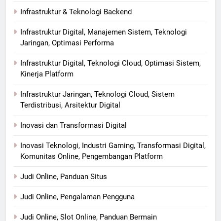
Infrastruktur & Teknologi Backend
Infrastruktur Digital, Manajemen Sistem, Teknologi
Jaringan, Optimasi Performa
Infrastruktur Digital, Teknologi Cloud, Optimasi Sistem,
Kinerja Platform
Infrastruktur Jaringan, Teknologi Cloud, Sistem
Terdistribusi, Arsitektur Digital
Inovasi dan Transformasi Digital
Inovasi Teknologi, Industri Gaming, Transformasi Digital,
Komunitas Online, Pengembangan Platform
Judi Online, Panduan Situs
Judi Online, Pengalaman Pengguna
Judi Online, Slot Online, Panduan Bermain