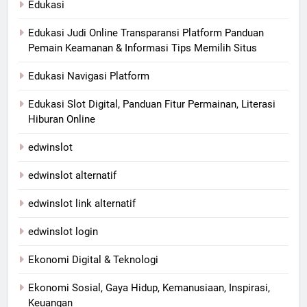
Edukasi
Edukasi Judi Online Transparansi Platform Panduan
Pemain Keamanan & Informasi Tips Memilih Situs
Edukasi Navigasi Platform
Edukasi Slot Digital, Panduan Fitur Permainan, Literasi
Hiburan Online
edwinslot
edwinslot alternatif
edwinslot link alternatif
edwinslot login
Ekonomi Digital & Teknologi
Ekonomi Sosial, Gaya Hidup, Kemanusiaan, Inspirasi,
Keuangan