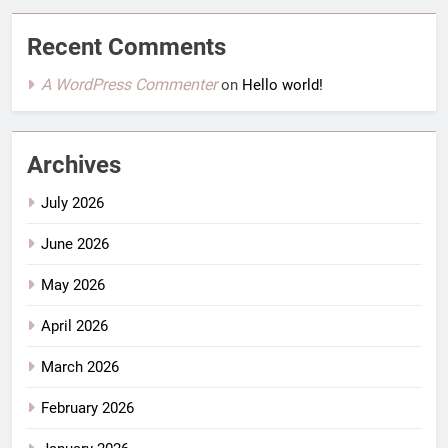
Recent Comments
A WordPress Commenter
on
Hello world!
Archives
July 2026
June 2026
May 2026
April 2026
March 2026
February 2026