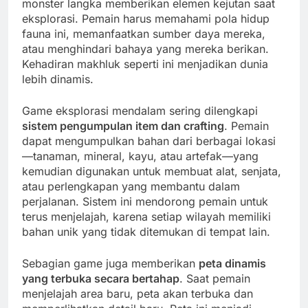
monster langka memberikan elemen kejutan saat
eksplorasi. Pemain harus memahami pola hidup
fauna ini, memanfaatkan sumber daya mereka,
atau menghindari bahaya yang mereka berikan.
Kehadiran makhluk seperti ini menjadikan dunia
lebih dinamis.
Game eksplorasi mendalam sering dilengkapi
sistem pengumpulan item dan crafting
. Pemain
dapat mengumpulkan bahan dari berbagai lokasi
—tanaman, mineral, kayu, atau artefak—yang
kemudian digunakan untuk membuat alat, senjata,
atau perlengkapan yang membantu dalam
perjalanan. Sistem ini mendorong pemain untuk
terus menjelajah, karena setiap wilayah memiliki
bahan unik yang tidak ditemukan di tempat lain.
Sebagian game juga memberikan
peta dinamis
yang terbuka secara bertahap
. Saat pemain
menjelajah area baru, peta akan terbuka dan