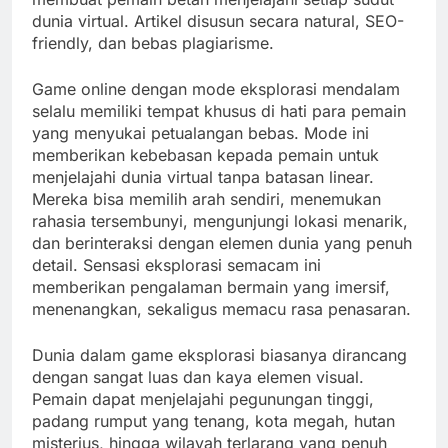
dunia virtual. Artikel disusun secara natural, SEO-
friendly, dan bebas plagiarisme.
Game online dengan mode eksplorasi mendalam
selalu memiliki tempat khusus di hati para pemain
yang menyukai petualangan bebas. Mode ini
memberikan kebebasan kepada pemain untuk
menjelajahi dunia virtual tanpa batasan linear.
Mereka bisa memilih arah sendiri, menemukan
rahasia tersembunyi, mengunjungi lokasi menarik,
dan berinteraksi dengan elemen dunia yang penuh
detail. Sensasi eksplorasi semacam ini
memberikan pengalaman bermain yang imersif,
menenangkan, sekaligus memacu rasa penasaran.
Dunia dalam game eksplorasi biasanya dirancang
dengan sangat luas dan kaya elemen visual.
Pemain dapat menjelajahi pegunungan tinggi,
padang rumput yang tenang, kota megah, hutan
misterius, hingga wilayah terlarang yang penuh