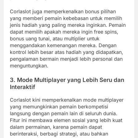
Corlaslot juga memperkenalkan bonus pilihan
yang memberi pemain kebebasan untuk memilih
jenis hadiah yang paling mereka inginkan. Pemain
dapat memilih apakah mereka ingin free spins,
bonus uang tunai, atau multiplier untuk
menggandakan kemenangan mereka. Dengan
kontrol lebih besar atas hadiah yang didapatkan,
pengalaman bermain menjadi lebih personal dan
menguntungkan.
3.
Mode Multiplayer yang Lebih Seru dan
Interaktif
Corlaslot kini memperkenalkan mode multiplayer
yang memungkinkan pemain berkompetisi
langsung dengan pemain lain di seluruh dunia.
Fitur ini membawa elemen sosial yang lebih kuat
dalam permainan, karena pemain dapat
berinteraksi, berbagi strategi, atau bahkan