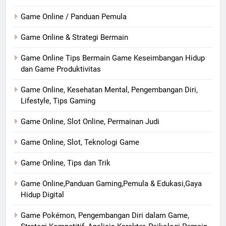
Game Online / Panduan Pemula
Game Online & Strategi Bermain
Game Online Tips Bermain Game Keseimbangan Hidup
dan Game Produktivitas
Game Online, Kesehatan Mental, Pengembangan Diri,
Lifestyle, Tips Gaming
Game Online, Slot Online, Permainan Judi
Game Online, Slot, Teknologi Game
Game Online, Tips dan Trik
Game Online,Panduan Gaming,Pemula & Edukasi,Gaya
Hidup Digital
Game Pokémon, Pengembangan Diri dalam Game,