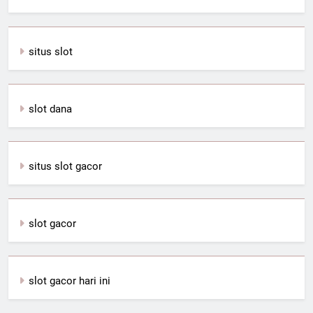
situs slot
slot dana
situs slot gacor
slot gacor
slot gacor hari ini