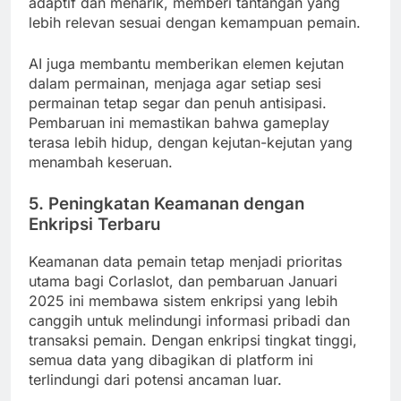
adaptif dan menarik, memberi tantangan yang
lebih relevan sesuai dengan kemampuan pemain.
AI juga membantu memberikan elemen kejutan
dalam permainan, menjaga agar setiap sesi
permainan tetap segar dan penuh antisipasi.
Pembaruan ini memastikan bahwa gameplay
terasa lebih hidup, dengan kejutan-kejutan yang
menambah keseruan.
5.
Peningkatan Keamanan dengan
Enkripsi Terbaru
Keamanan data pemain tetap menjadi prioritas
utama bagi Corlaslot, dan pembaruan Januari
2025 ini membawa sistem enkripsi yang lebih
canggih untuk melindungi informasi pribadi dan
transaksi pemain. Dengan enkripsi tingkat tinggi,
semua data yang dibagikan di platform ini
terlindungi dari potensi ancaman luar.