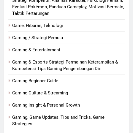
Strategi Kompetitif, Analisis Karakter, Psikologi Pemain,
Evolusi Pokémon, Panduan Gameplay, Motivasi Bermain,
Taktik Pertarungan
Game, Hiburan, Teknologi
Gaming / Strategi Pemula
Gaming & Entertainment
Gaming & Esports Strategi Permainan Keterampilan &
Kompetensi Tips Gaming Pengembangan Diri
Gaming Beginner Guide
Gaming Culture & Streaming
Gaming Insight & Personal Growth
Gaming, Game Updates, Tips and Tricks, Game
Strategies