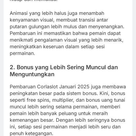
Animasi yang lebih halus juga menambah
kenyamanan visual, membuat transisi antar
putaran gulungan lebih mulus dan menyenangkan.
Pembaruan ini memastikan bahwa pemain dapat
menikmati pengalaman visual yang lebih menarik,
meningkatkan keseruan dalam setiap sesi
permainan.
2.
Bonus yang Lebih Sering Muncul dan
Menguntungkan
Pembaruan Corlaslot Januari 2025 juga membawa
peningkatan besar pada sistem bonus. Kini, bonus
seperti free spins, multiplier, dan bonus uang tunai
muncul lebih sering selama permainan, memberi
pemain lebih banyak peluang untuk meraih
kemenangan besar. Dengan lebih seringnya bonus
ini, setiap sesi permainan menjadi lebih seru dan
penuh ketegangan.