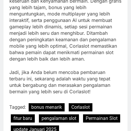
keseruan dan kenyamanan bermain. Dengan grafis
yang lebih tajam, bonus yang lebih
menguntungkan, mode multiplayer yang lebih
interaktif, serta penggunaan AI untuk membuat
gameplay lebih dinamis, setiap sesi permainan
menjadi lebih seru dan menghibur. Ditambah
dengan peningkatan keamanan dan pengalaman
mobile yang lebih optimal, Corlaslot memastikan
bahwa pemain dapat menikmati permainan slot
dengan lebih baik dan lebih aman.
Jadi, jika Anda belum mencoba pembaruan
terbaru ini, sekarang adalah waktu yang tepat
untuk bergabung dan merasakan pengalaman
bermain yang lebih seru di Corlaslot!
Tagged:
bonus menarik
Corlaslot
fitur baru
pengalaman slot
Permainan Slot
update Januari 2025