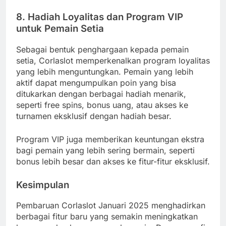
8.
Hadiah Loyalitas dan Program VIP
untuk Pemain Setia
Sebagai bentuk penghargaan kepada pemain
setia, Corlaslot memperkenalkan program loyalitas
yang lebih menguntungkan. Pemain yang lebih
aktif dapat mengumpulkan poin yang bisa
ditukarkan dengan berbagai hadiah menarik,
seperti free spins, bonus uang, atau akses ke
turnamen eksklusif dengan hadiah besar.
Program VIP juga memberikan keuntungan ekstra
bagi pemain yang lebih sering bermain, seperti
bonus lebih besar dan akses ke fitur-fitur eksklusif.
Kesimpulan
Pembaruan Corlaslot Januari 2025 menghadirkan
berbagai fitur baru yang semakin meningkatkan