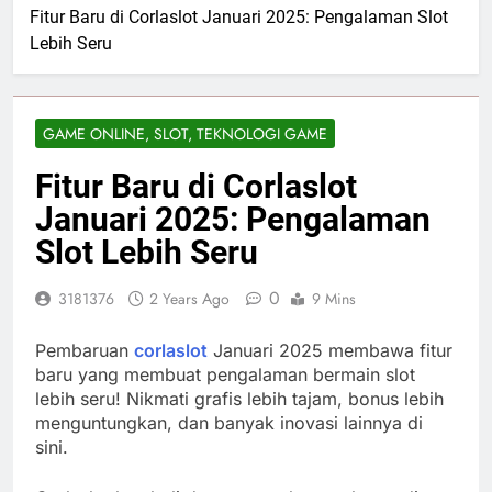
Fitur Baru di Corlaslot Januari 2025: Pengalaman Slot
Lebih Seru
GAME ONLINE, SLOT, TEKNOLOGI GAME
Fitur Baru di Corlaslot
Januari 2025: Pengalaman
Slot Lebih Seru
0
3181376
2 Years Ago
9 Mins
Pembaruan
corlaslot
Januari 2025 membawa fitur
baru yang membuat pengalaman bermain slot
lebih seru! Nikmati grafis lebih tajam, bonus lebih
menguntungkan, dan banyak inovasi lainnya di
sini.