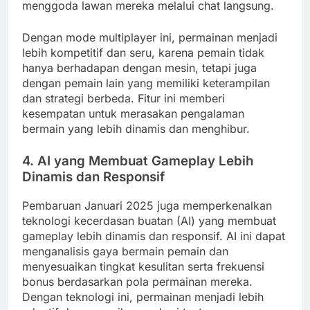
menggoda lawan mereka melalui chat langsung.
Dengan mode multiplayer ini, permainan menjadi
lebih kompetitif dan seru, karena pemain tidak
hanya berhadapan dengan mesin, tetapi juga
dengan pemain lain yang memiliki keterampilan
dan strategi berbeda. Fitur ini memberi
kesempatan untuk merasakan pengalaman
bermain yang lebih dinamis dan menghibur.
4.
AI yang Membuat Gameplay Lebih
Dinamis dan Responsif
Pembaruan Januari 2025 juga memperkenalkan
teknologi kecerdasan buatan (AI) yang membuat
gameplay lebih dinamis dan responsif. AI ini dapat
menganalisis gaya bermain pemain dan
menyesuaikan tingkat kesulitan serta frekuensi
bonus berdasarkan pola permainan mereka.
Dengan teknologi ini, permainan menjadi lebih