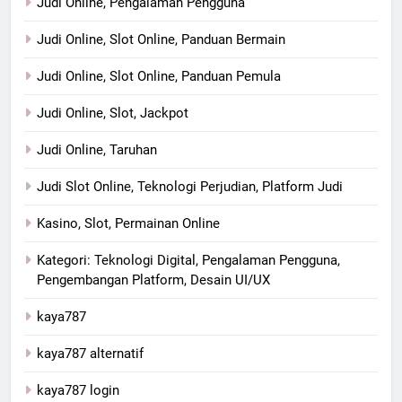
Judi Online, Pengalaman Pengguna
Judi Online, Slot Online, Panduan Bermain
Judi Online, Slot Online, Panduan Pemula
Judi Online, Slot, Jackpot
Judi Online, Taruhan
Judi Slot Online, Teknologi Perjudian, Platform Judi
Kasino, Slot, Permainan Online
Kategori: Teknologi Digital, Pengalaman Pengguna,
Pengembangan Platform, Desain UI/UX
kaya787
kaya787 alternatif
kaya787 login