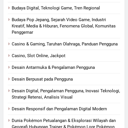
Budaya Digital, Teknologi Game, Tren Regional
Budaya Pop Jepang, Sejarah Video Game, Industri
Kreatif, Media & Hiburan, Fenomena Global, Komunitas
Penggemar
Casino & Gaming, Taruhan Olahraga, Panduan Pengguna
Casino, Slot Online, Jackpot
Desain Antarmuka & Pengalaman Pengguna
Desain Berpusat pada Pengguna
Desain Digital, Pengalaman Pengguna, Inovasi Teknologi,
Strategi Retensi, Analisis Visual
Desain Responsif dan Pengalaman Digital Modern
Dunia Pokémon Petualangan & Eksplorasi Wilayah dan
Geografi Hubungan Trainer & Pokémon Lore Pokémon