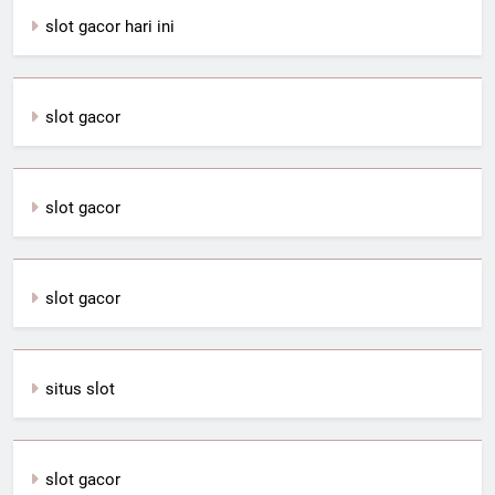
slot gacor hari ini
slot gacor
slot gacor
slot gacor
situs slot
slot gacor