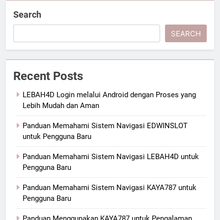
Search
SEARCH
Recent Posts
LEBAH4D Login melalui Android dengan Proses yang
Lebih Mudah dan Aman
Panduan Memahami Sistem Navigasi EDWINSLOT
untuk Pengguna Baru
Panduan Memahami Sistem Navigasi LEBAH4D untuk
Pengguna Baru
Panduan Memahami Sistem Navigasi KAYA787 untuk
Pengguna Baru
Panduan Menggunakan KAYA787 untuk Pengalaman