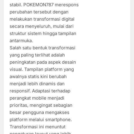
stabil. POKEMON787 merespons
perubahan tersebut dengan
melakukan transformasi digital
secara menyeluruh, mulai dari
struktur sistem hingga tampilan
antarmuka.
Salah satu bentuk transformasi
yang paling terlihat adalah
peningkatan pada aspek desain
visual. Tampilan platform yang
awalnya statis kini berubah
menjadi lebih dinamis dan
responsif. Adaptasi terhadap
perangkat mobile menjadi
prioritas, mengingat sebagian
besar pengguna mengakses
platform melalui smartphone.
Transformasi ini menuntut
pengaturan layout yang lebih