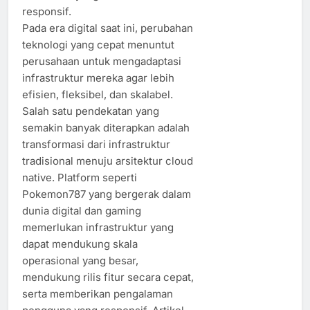
responsif.
Pada era digital saat ini, perubahan
teknologi yang cepat menuntut
perusahaan untuk mengadaptasi
infrastruktur mereka agar lebih
efisien, fleksibel, dan skalabel.
Salah satu pendekatan yang
semakin banyak diterapkan adalah
transformasi dari infrastruktur
tradisional menuju arsitektur cloud
native. Platform seperti
Pokemon787 yang bergerak dalam
dunia digital dan gaming
memerlukan infrastruktur yang
dapat mendukung skala
operasional yang besar,
mendukung rilis fitur secara cepat,
serta memberikan pengalaman