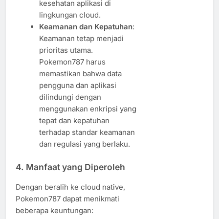
kesehatan aplikasi di
lingkungan cloud.
Keamanan dan Kepatuhan
:
Keamanan tetap menjadi
prioritas utama.
Pokemon787 harus
memastikan bahwa data
pengguna dan aplikasi
dilindungi dengan
menggunakan enkripsi yang
tepat dan kepatuhan
terhadap standar keamanan
dan regulasi yang berlaku.
4. Manfaat yang Diperoleh
Dengan beralih ke cloud native,
Pokemon787 dapat menikmati
beberapa keuntungan: