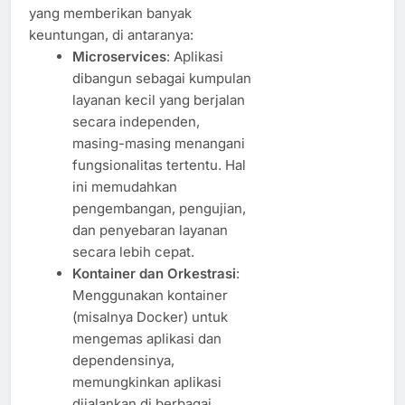
yang memberikan banyak
keuntungan, di antaranya:
Microservices
: Aplikasi
dibangun sebagai kumpulan
layanan kecil yang berjalan
secara independen,
masing-masing menangani
fungsionalitas tertentu. Hal
ini memudahkan
pengembangan, pengujian,
dan penyebaran layanan
secara lebih cepat.
Kontainer dan Orkestrasi
:
Menggunakan kontainer
(misalnya Docker) untuk
mengemas aplikasi dan
dependensinya,
memungkinkan aplikasi
dijalankan di berbagai