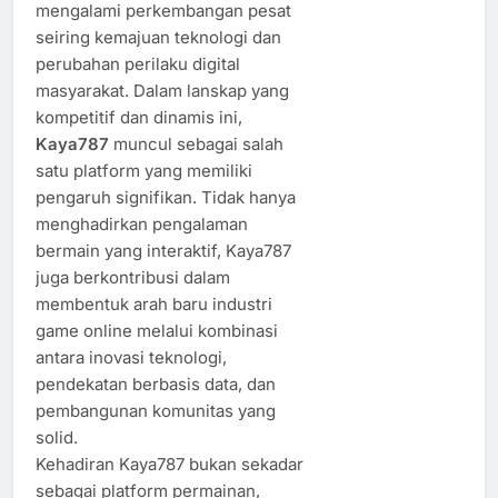
mengalami perkembangan pesat
seiring kemajuan teknologi dan
perubahan perilaku digital
masyarakat. Dalam lanskap yang
kompetitif dan dinamis ini,
Kaya787
muncul sebagai salah
satu platform yang memiliki
pengaruh signifikan. Tidak hanya
menghadirkan pengalaman
bermain yang interaktif, Kaya787
juga berkontribusi dalam
membentuk arah baru industri
game online melalui kombinasi
antara inovasi teknologi,
pendekatan berbasis data, dan
pembangunan komunitas yang
solid.
Kehadiran Kaya787 bukan sekadar
sebagai platform permainan,