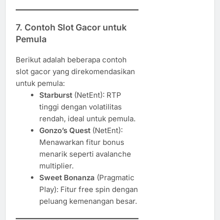
7. Contoh Slot Gacor untuk
Pemula
Berikut adalah beberapa contoh
slot gacor yang direkomendasikan
untuk pemula:
Starburst
(NetEnt): RTP
tinggi dengan volatilitas
rendah, ideal untuk pemula.
Gonzo’s Quest
(NetEnt):
Menawarkan fitur bonus
menarik seperti avalanche
multiplier.
Sweet Bonanza
(Pragmatic
Play): Fitur free spin dengan
peluang kemenangan besar.