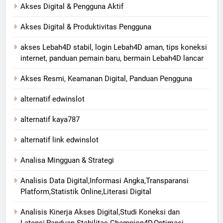
Akses Digital & Pengguna Aktif
Akses Digital & Produktivitas Pengguna
akses Lebah4D stabil, login Lebah4D aman, tips koneksi
internet, panduan pemain baru, bermain Lebah4D lancar
Akses Resmi, Keamanan Digital, Panduan Pengguna
alternatif edwinslot
alternatif kaya787
alternatif link edwinslot
Analisa Mingguan & Strategi
Analisis Data Digital,Informasi Angka,Transparansi
Platform,Statistik Online,Literasi Digital
Analisis Kinerja Akses Digital,Studi Koneksi dan