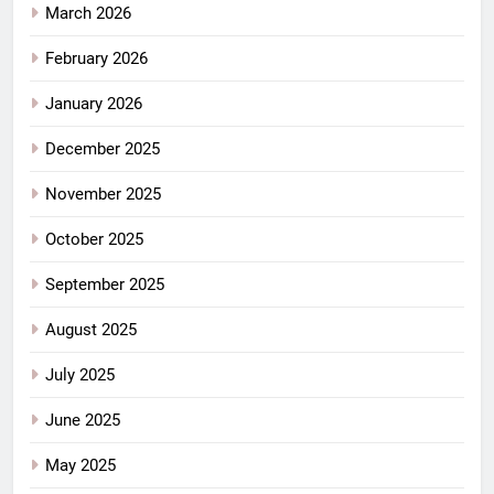
March 2026
February 2026
January 2026
December 2025
November 2025
October 2025
September 2025
August 2025
July 2025
June 2025
May 2025