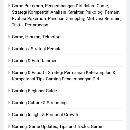
Game Pokémon, Pengembangan Diri dalam Game,
Strategi Kompetitif, Analisis Karakter, Psikologi Pemain,
Evolusi Pokémon, Panduan Gameplay, Motivasi Bermain,
Taktik Pertarungan
Game, Hiburan, Teknologi
Gaming / Strategi Pemula
Gaming & Entertainment
Gaming & Esports Strategi Permainan Keterampilan &
Kompetensi Tips Gaming Pengembangan Diri
Gaming Beginner Guide
Gaming Culture & Streaming
Gaming Insight & Personal Growth
Gaming, Game Updates, Tips and Tricks, Game