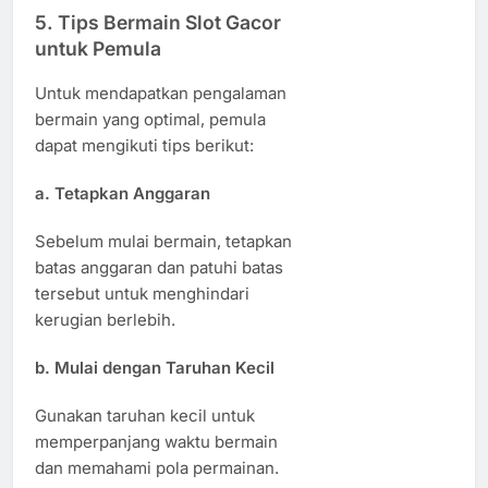
5. Tips Bermain Slot Gacor
untuk Pemula
Untuk mendapatkan pengalaman
bermain yang optimal, pemula
dapat mengikuti tips berikut:
a. Tetapkan Anggaran
Sebelum mulai bermain, tetapkan
batas anggaran dan patuhi batas
tersebut untuk menghindari
kerugian berlebih.
b. Mulai dengan Taruhan Kecil
Gunakan taruhan kecil untuk
memperpanjang waktu bermain
dan memahami pola permainan.