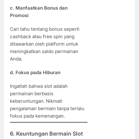
c. Manfaatkan Bonus dan
Promosi
Cari tahu tentang bonus seperti
cashback atau free spin yang
ditawarkan oleh platform untuk
meningkatkan saldo permainan
Anda.
d. Fokus pada Hiburan
Ingatlah bahwa slot adalah
permainan berbasis
keberuntungan. Nikmati
pengalaman bermain tanpa terlalu
fokus pada kemenangan.
6. Keuntungan Bermain Slot