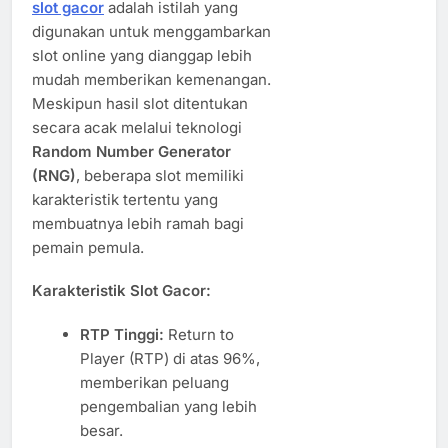
slot gacor
adalah istilah yang
digunakan untuk menggambarkan
slot online yang dianggap lebih
mudah memberikan kemenangan.
Meskipun hasil slot ditentukan
secara acak melalui teknologi
Random Number Generator
(RNG)
, beberapa slot memiliki
karakteristik tertentu yang
membuatnya lebih ramah bagi
pemain pemula.
Karakteristik Slot Gacor:
RTP Tinggi:
Return to
Player (RTP) di atas 96%,
memberikan peluang
pengembalian yang lebih
besar.