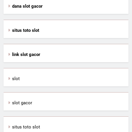
dana slot gacor
situs toto slot
link slot gacor
slot
slot gacor
situs toto slot