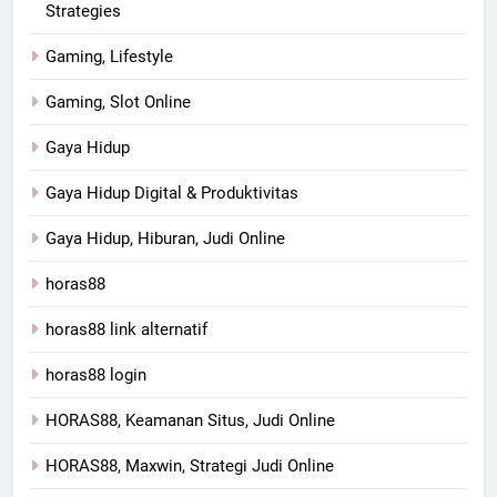
Strategies
Gaming, Lifestyle
Gaming, Slot Online
Gaya Hidup
Gaya Hidup Digital & Produktivitas
Gaya Hidup, Hiburan, Judi Online
horas88
horas88 link alternatif
horas88 login
HORAS88, Keamanan Situs, Judi Online
HORAS88, Maxwin, Strategi Judi Online