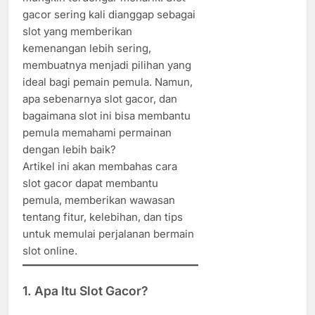
gacor sering kali dianggap sebagai
slot yang memberikan
kemenangan lebih sering,
membuatnya menjadi pilihan yang
ideal bagi pemain pemula. Namun,
apa sebenarnya slot gacor, dan
bagaimana slot ini bisa membantu
pemula memahami permainan
dengan lebih baik?
Artikel ini akan membahas cara
slot gacor dapat membantu
pemula, memberikan wawasan
tentang fitur, kelebihan, dan tips
untuk memulai perjalanan bermain
slot online.
1. Apa Itu Slot Gacor?