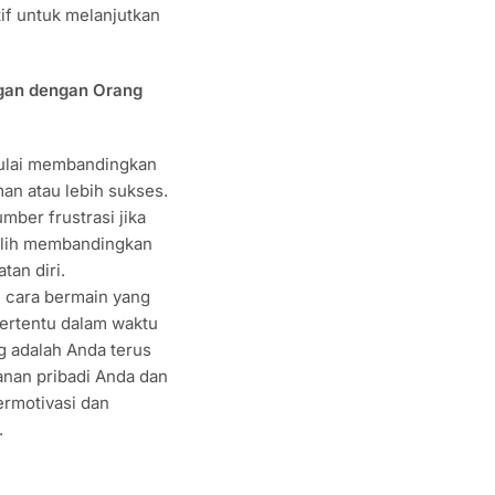
tif untuk melanjutkan
ngan dengan Orang
 mulai membandingkan
man atau lebih sukses.
umber frustrasi jika
-alih membandingkan
tan diri.
 cara bermain yang
tertentu dalam waktu
g adalah Anda terus
anan pribadi Anda dan
ermotivasi dan
.