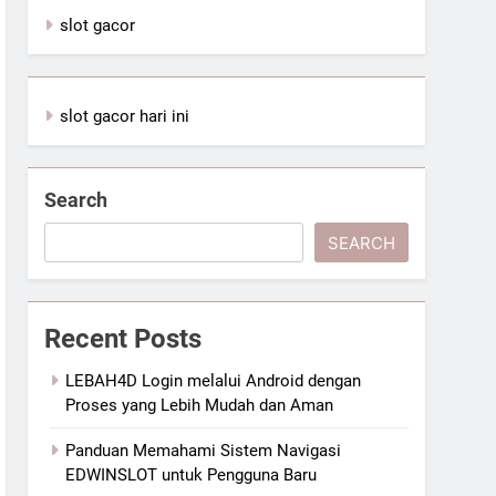
slot gacor
slot gacor hari ini
Search
SEARCH
Recent Posts
LEBAH4D Login melalui Android dengan
Proses yang Lebih Mudah dan Aman
Panduan Memahami Sistem Navigasi
EDWINSLOT untuk Pengguna Baru