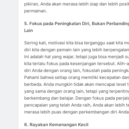
pikiran, Anda akan merasa lebih siap dan lebih posi
permainan.
5. Fokus pada Peningkatan Diri, Bukan Perbandi
Lain
Sering kali, motivasi kita bisa terganggu saat kita
diri kita dengan pemain lain yang lebih berpengala
Ini adalah hal yang wajar, tetapi juga bisa menjadi s
kita terlalu fokus pada kesenjangan tersebut. Alih
diri Anda dengan orang lain, fokuslah pada peningka
Pahami bahwa setiap orang memiliki kecepatan dan
berbeda. Anda mungkin tidak akan mencapai level 
yang sama dengan orang lain, tetapi yang terpentin
berkembang dan belajar. Dengan fokus pada perjal
pencapaian yang telah Anda raih, Anda akan lebih t
merasa lebih puas dengan perkembangan diri Anda
6. Rayakan Kemenangan Kecil