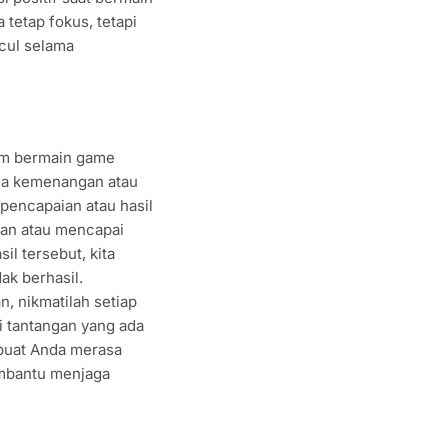
tetap fokus, tetapi
cul selama
lam bermain game
da kemenangan atau
 pencapaian atau hasil
gan atau mencapai
sil tersebut, kita
ak berhasil.
n, nikmatilah setiap
 tantangan yang ada
mbuat Anda merasa
embantu menjaga