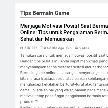
Tips Bermain Game
Menjaga Motivasi Positif Saat Berm
Online: Tips untuk Pengalaman Berm
Sehat dan Memuaskan
3181376
8 Months Ago
0
9 Mins
Temukan cara untuk menjaga motivasi positif saat 
Dengan tips praktis ini, Anda dapat menikmati pen
menyenangkan tanpa merasa frustasi atau terbeban
Bermain game online bisa sangat menyenangkan, tet
kita merasa frustasi, stres, atau bahkan kehilangan 
menghadapi kekalahan berturut-turut atau tantangan
game. Ini adalah hal yang wajar, namun bagaimana k
motivasi tetap positif agar pengalaman bermain t
produktif?
Berikut adalah beberapa tips untuk menjaga motivas