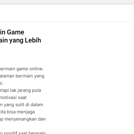
ain Game
ain yang Lebih
bermain game online.
galaman bermain yang
i.
api tak jarang pula
motivasi saat
 yang sulit di dalam
ita bisa menjaga
etap menyenangkan dan
i positif saat bermain