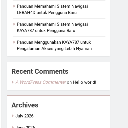
Panduan Memahami Sistem Navigasi
LEBAH4D untuk Pengguna Baru
Panduan Memahami Sistem Navigasi
KAYA787 untuk Pengguna Baru
Panduan Menggunakan KAYA787 untuk
Pengalaman Akses yang Lebih Nyaman
Recent Comments
A WordPress Commenter
on
Hello world!
Archives
July 2026
June 2026