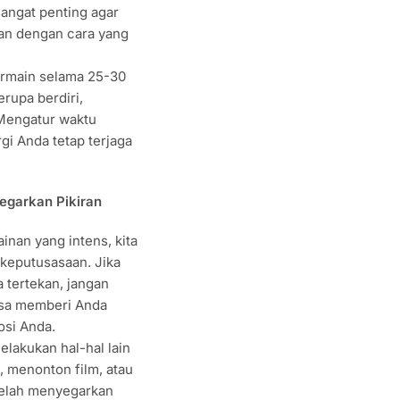
sangat penting agar
nan dengan cara yang
rmain selama 25-30
berupa berdiri,
 Mengatur waktu
i Anda tetap terjaga
egarkan Pikiran
inan yang intens, kita
 keputusasaan. Jika
 tertekan, jangan
bisa memberi Anda
osi Anda.
lakukan hal-hal lain
, menonton film, atau
telah menyegarkan