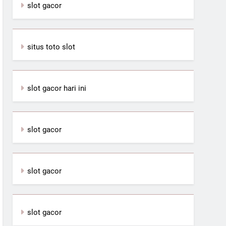
slot gacor
situs toto slot
slot gacor hari ini
slot gacor
slot gacor
slot gacor