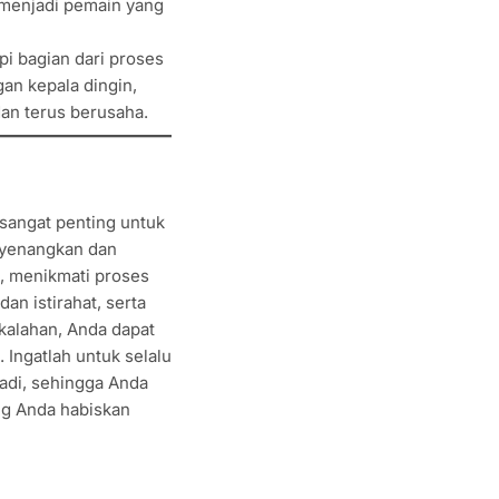
 menjadi pemain yang
pi bagian dari proses
n kepala dingin,
an terus berusaha.
 sangat penting untuk
yenangkan dan
s, menikmati proses
n istirahat, serta
kalahan, Anda dapat
 Ingatlah untuk selalu
adi, sehingga Anda
ng Anda habiskan