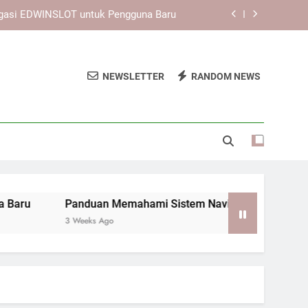
gasi EDWINSLOT untuk Pengguna Baru
vigasi LEBAH4D untuk Pengguna Baru
vigasi KAYA787 untuk Pengguna Baru
NEWSLETTER
RANDOM NEWS
an Proses yang Lebih Mudah dan Aman
t Dipercaya.
gasi EDWINSLOT untuk Pengguna Baru
vigasi LEBAH4D untuk Pengguna Baru
vigasi KAYA787 untuk Pengguna Baru
Panduan Memahami Sistem Navigasi LEBAH4D untuk Pengg
3 Weeks Ago