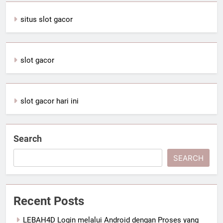
situs slot gacor
slot gacor
slot gacor hari ini
Search
SEARCH
Recent Posts
LEBAH4D Login melalui Android dengan Proses yang