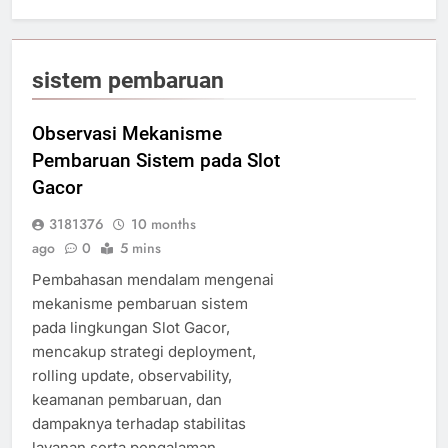
sistem pembaruan
Observasi Mekanisme
Pembaruan Sistem pada Slot
Gacor
3181376
10 months
ago
0
5 mins
Pembahasan mendalam mengenai
mekanisme pembaruan sistem
pada lingkungan Slot Gacor,
mencakup strategi deployment,
rolling update, observability,
keamanan pembaruan, dan
dampaknya terhadap stabilitas
layanan serta pengalaman