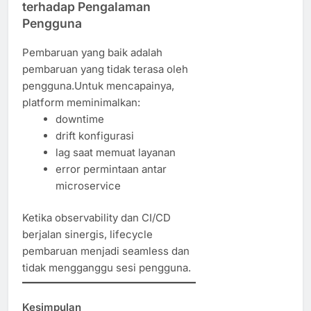
terhadap Pengalaman
Pengguna
Pembaruan yang baik adalah
pembaruan yang tidak terasa oleh
pengguna.Untuk mencapainya,
platform meminimalkan:
downtime
drift konfigurasi
lag saat memuat layanan
error permintaan antar
microservice
Ketika observability dan CI/CD
berjalan sinergis, lifecycle
pembaruan menjadi seamless dan
tidak mengganggu sesi pengguna.
Kesimpulan