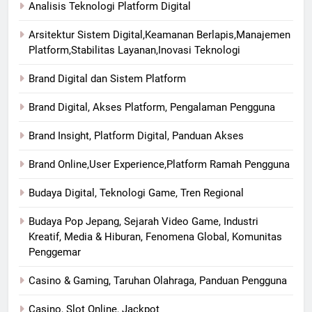
Analisis Teknologi Platform Digital
Arsitektur Sistem Digital,Keamanan Berlapis,Manajemen
Platform,Stabilitas Layanan,Inovasi Teknologi
Brand Digital dan Sistem Platform
Brand Digital, Akses Platform, Pengalaman Pengguna
Brand Insight, Platform Digital, Panduan Akses
Brand Online,User Experience,Platform Ramah Pengguna
Budaya Digital, Teknologi Game, Tren Regional
Budaya Pop Jepang, Sejarah Video Game, Industri
Kreatif, Media & Hiburan, Fenomena Global, Komunitas
Penggemar
Casino & Gaming, Taruhan Olahraga, Panduan Pengguna
Casino, Slot Online, Jackpot