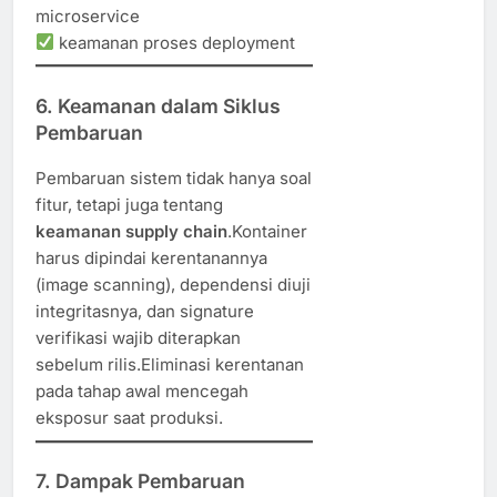
microservice
keamanan proses deployment
6. Keamanan dalam Siklus
Pembaruan
Pembaruan sistem tidak hanya soal
fitur, tetapi juga tentang
keamanan supply chain
.Kontainer
harus dipindai kerentanannya
(image scanning), dependensi diuji
integritasnya, dan signature
verifikasi wajib diterapkan
sebelum rilis.Eliminasi kerentanan
pada tahap awal mencegah
eksposur saat produksi.
7. Dampak Pembaruan