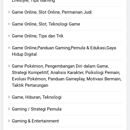
Lifestyle, Tips Gaming
Game Online, Slot Online, Permainan Judi
Game Online, Slot, Teknologi Game
Game Online, Tips dan Trik
Game Online,Panduan Gaming,Pemula & Edukasi,Gaya
Hidup Digital
Game Pokémon, Pengembangan Diri dalam Game,
Strategi Kompetitif, Analisis Karakter, Psikologi Pemain,
Evolusi Pokémon, Panduan Gameplay, Motivasi Bermain,
Taktik Pertarungan
Game, Hiburan, Teknologi
Gaming / Strategi Pemula
Gaming & Entertainment