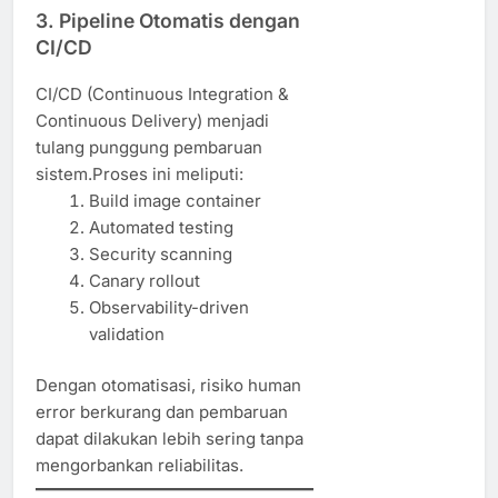
3. Pipeline Otomatis dengan
CI/CD
CI/CD (Continuous Integration &
Continuous Delivery) menjadi
tulang punggung pembaruan
sistem.Proses ini meliputi:
Build image container
Automated testing
Security scanning
Canary rollout
Observability-driven
validation
Dengan otomatisasi, risiko human
error berkurang dan pembaruan
dapat dilakukan lebih sering tanpa
mengorbankan reliabilitas.