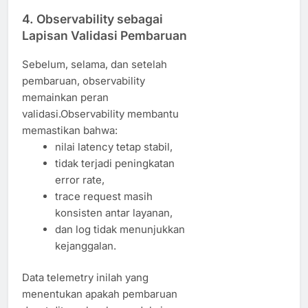
4. Observability sebagai
Lapisan Validasi Pembaruan
Sebelum, selama, dan setelah
pembaruan, observability
memainkan peran
validasi.Observability membantu
memastikan bahwa:
nilai latency tetap stabil,
tidak terjadi peningkatan
error rate,
trace request masih
konsisten antar layanan,
dan log tidak menunjukkan
kejanggalan.
Data telemetry inilah yang
menentukan apakah pembaruan