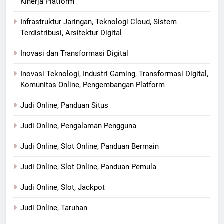
Kinerja Platform
Infrastruktur Jaringan, Teknologi Cloud, Sistem
Terdistribusi, Arsitektur Digital
Inovasi dan Transformasi Digital
Inovasi Teknologi, Industri Gaming, Transformasi Digital,
Komunitas Online, Pengembangan Platform
Judi Online, Panduan Situs
Judi Online, Pengalaman Pengguna
Judi Online, Slot Online, Panduan Bermain
Judi Online, Slot Online, Panduan Pemula
Judi Online, Slot, Jackpot
Judi Online, Taruhan