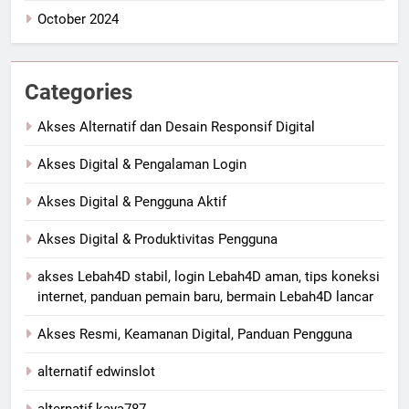
October 2024
Categories
Akses Alternatif dan Desain Responsif Digital
Akses Digital & Pengalaman Login
Akses Digital & Pengguna Aktif
Akses Digital & Produktivitas Pengguna
akses Lebah4D stabil, login Lebah4D aman, tips koneksi
internet, panduan pemain baru, bermain Lebah4D lancar
Akses Resmi, Keamanan Digital, Panduan Pengguna
alternatif edwinslot