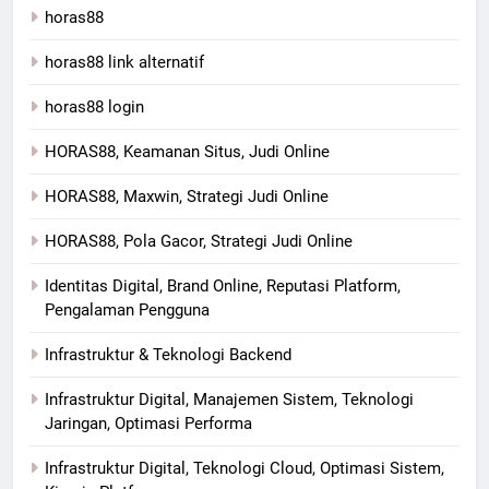
horas88
horas88 link alternatif
horas88 login
HORAS88, Keamanan Situs, Judi Online
HORAS88, Maxwin, Strategi Judi Online
HORAS88, Pola Gacor, Strategi Judi Online
Identitas Digital, Brand Online, Reputasi Platform,
Pengalaman Pengguna
Infrastruktur & Teknologi Backend
Infrastruktur Digital, Manajemen Sistem, Teknologi
Jaringan, Optimasi Performa
Infrastruktur Digital, Teknologi Cloud, Optimasi Sistem,