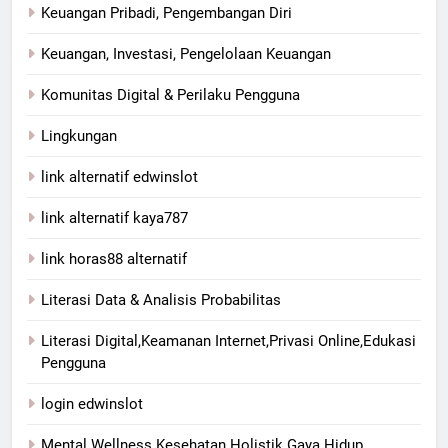
Keuangan Pribadi, Pengembangan Diri
Keuangan, Investasi, Pengelolaan Keuangan
Komunitas Digital & Perilaku Pengguna
Lingkungan
link alternatif edwinslot
link alternatif kaya787
link horas88 alternatif
Literasi Data & Analisis Probabilitas
Literasi Digital,Keamanan Internet,Privasi Online,Edukasi
Pengguna
login edwinslot
Mental Wellness Kesehatan Holistik Gaya Hidup