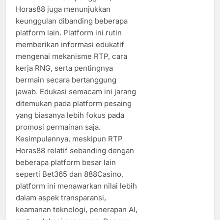
Horas88 juga menunjukkan
keunggulan dibanding beberapa
platform lain. Platform ini rutin
memberikan informasi edukatif
mengenai mekanisme RTP, cara
kerja RNG, serta pentingnya
bermain secara bertanggung
jawab. Edukasi semacam ini jarang
ditemukan pada platform pesaing
yang biasanya lebih fokus pada
promosi permainan saja.
Kesimpulannya, meskipun RTP
Horas88 relatif sebanding dengan
beberapa platform besar lain
seperti Bet365 dan 888Casino,
platform ini menawarkan nilai lebih
dalam aspek transparansi,
keamanan teknologi, penerapan AI,