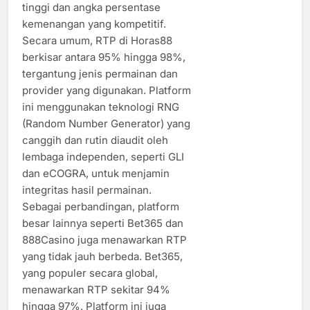
tinggi dan angka persentase
kemenangan yang kompetitif.
Secara umum, RTP di Horas88
berkisar antara 95% hingga 98%,
tergantung jenis permainan dan
provider yang digunakan. Platform
ini menggunakan teknologi RNG
(Random Number Generator) yang
canggih dan rutin diaudit oleh
lembaga independen, seperti GLI
dan eCOGRA, untuk menjamin
integritas hasil permainan.
Sebagai perbandingan, platform
besar lainnya seperti Bet365 dan
888Casino juga menawarkan RTP
yang tidak jauh berbeda. Bet365,
yang populer secara global,
menawarkan RTP sekitar 94%
hingga 97%. Platform ini juga