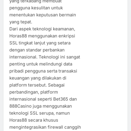
yang terkadang membuat
pengguna kesulitan untuk
menentukan keputusan bermain
yang tepat.
Dari aspek teknologi keamanan,
Horas88 menggunakan enkripsi
SSL tingkat lanjut yang setara
dengan standar perbankan
internasional. Teknologi ini sangat
penting untuk melindungi data
pribadi pengguna serta transaksi
keuangan yang dilakukan di
platform tersebut. Sebagai
perbandingan, platform
internasional seperti Bet365 dan
888Casino juga menggunakan
teknologi SSL serupa, namun
Horas88 secara khusus
mengintegrasikan firewall canggih