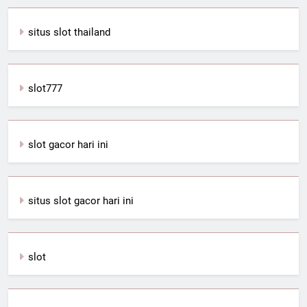
situs slot thailand
slot777
slot gacor hari ini
situs slot gacor hari ini
slot