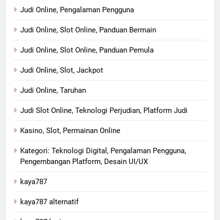
Judi Online, Pengalaman Pengguna
Judi Online, Slot Online, Panduan Bermain
Judi Online, Slot Online, Panduan Pemula
Judi Online, Slot, Jackpot
Judi Online, Taruhan
Judi Slot Online, Teknologi Perjudian, Platform Judi
Kasino, Slot, Permainan Online
Kategori: Teknologi Digital, Pengalaman Pengguna,
Pengembangan Platform, Desain UI/UX
kaya787
kaya787 alternatif