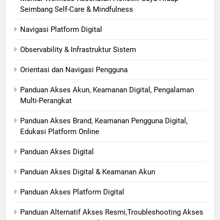
Seimbang Self-Care & Mindfulness
Navigasi Platform Digital
Observability & Infrastruktur Sistem
Orientasi dan Navigasi Pengguna
Panduan Akses Akun, Keamanan Digital, Pengalaman
Multi-Perangkat
Panduan Akses Brand, Keamanan Pengguna Digital,
Edukasi Platform Online
Panduan Akses Digital
Panduan Akses Digital & Keamanan Akun
Panduan Akses Platform Digital
Panduan Alternatif Akses Resmi,Troubleshooting Akses