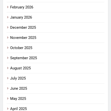
February 2026
January 2026
December 2025
November 2025
October 2025
September 2025
August 2025
July 2025
June 2025
May 2025
April 2025