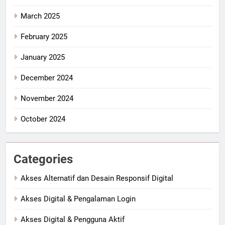
March 2025
February 2025
January 2025
December 2024
November 2024
October 2024
Categories
Akses Alternatif dan Desain Responsif Digital
Akses Digital & Pengalaman Login
Akses Digital & Pengguna Aktif