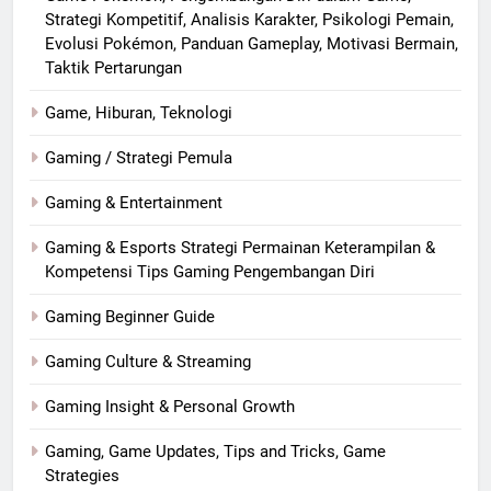
Strategi Kompetitif, Analisis Karakter, Psikologi Pemain,
Evolusi Pokémon, Panduan Gameplay, Motivasi Bermain,
Taktik Pertarungan
Game, Hiburan, Teknologi
Gaming / Strategi Pemula
Gaming & Entertainment
Gaming & Esports Strategi Permainan Keterampilan &
Kompetensi Tips Gaming Pengembangan Diri
Gaming Beginner Guide
Gaming Culture & Streaming
Gaming Insight & Personal Growth
Gaming, Game Updates, Tips and Tricks, Game
Strategies