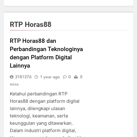
RTP Horas88
RTP Horas88 dan
Perbandingan Teknologinya
dengan Platform Digital
Lainnya
3181376
1 year ago
0
5
mins
Ketahui perbandingan RTP
Horas88 dengan platform digital
lainnya, dilengkapi ulasan
teknologi, keamanan, serta
keunggulan yang ditawarkan.
Dalam industri platform digital,