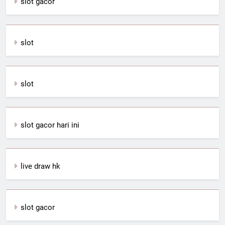
slot gacor
slot
slot
slot gacor hari ini
live draw hk
slot gacor