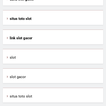
situs toto slot
link slot gacor
slot
slot gacor
situs toto slot