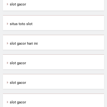
slot gacor
situs toto slot
slot gacor hari ini
slot gacor
slot gacor
slot gacor