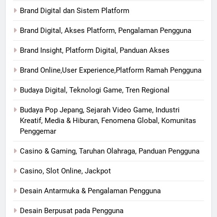
Brand Digital dan Sistem Platform
Brand Digital, Akses Platform, Pengalaman Pengguna
Brand Insight, Platform Digital, Panduan Akses
Brand Online,User Experience,Platform Ramah Pengguna
Budaya Digital, Teknologi Game, Tren Regional
Budaya Pop Jepang, Sejarah Video Game, Industri
Kreatif, Media & Hiburan, Fenomena Global, Komunitas
Penggemar
Casino & Gaming, Taruhan Olahraga, Panduan Pengguna
Casino, Slot Online, Jackpot
Desain Antarmuka & Pengalaman Pengguna
Desain Berpusat pada Pengguna