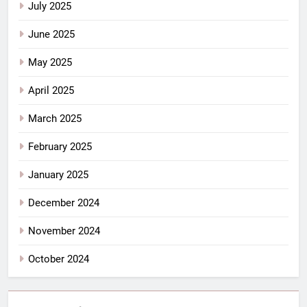
July 2025
June 2025
May 2025
April 2025
March 2025
February 2025
January 2025
December 2024
November 2024
October 2024