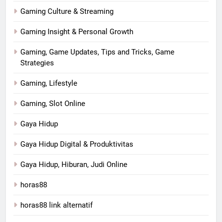
Gaming Culture & Streaming
Gaming Insight & Personal Growth
Gaming, Game Updates, Tips and Tricks, Game
Strategies
Gaming, Lifestyle
Gaming, Slot Online
Gaya Hidup
Gaya Hidup Digital & Produktivitas
Gaya Hidup, Hiburan, Judi Online
horas88
horas88 link alternatif