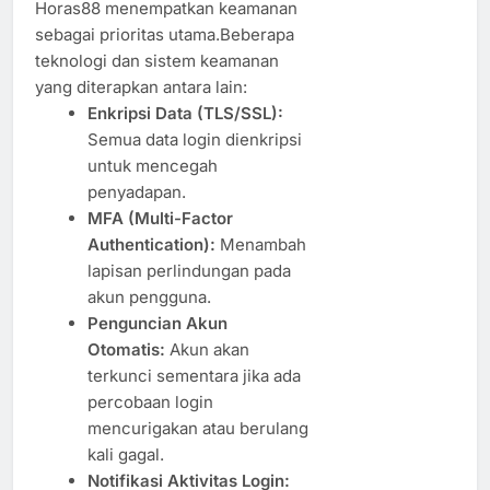
Horas88 menempatkan keamanan
sebagai prioritas utama.Beberapa
teknologi dan sistem keamanan
yang diterapkan antara lain:
Enkripsi Data (TLS/SSL):
Semua data login dienkripsi
untuk mencegah
penyadapan.
MFA (Multi-Factor
Authentication):
Menambah
lapisan perlindungan pada
akun pengguna.
Penguncian Akun
Otomatis:
Akun akan
terkunci sementara jika ada
percobaan login
mencurigakan atau berulang
kali gagal.
Notifikasi Aktivitas Login: