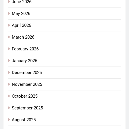
June 2026
May 2026
April 2026
March 2026
February 2026
January 2026
December 2025
November 2025
October 2025
September 2025
August 2025