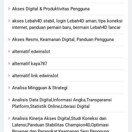
Akses Digital & Produktivitas Pengguna
akses Lebah4D stabil, login Lebah4D aman, tips koneksi
internet, panduan pemain baru, bermain Lebah4D lancar
Akses Resmi, Keamanan Digital, Panduan Pengguna
alternatif edwinslot
alternatif kaya787
alternatif link edwinslot
Analisa Mingguan & Strategi
Analisis Data Digital,Informasi Angka,Transparansi
Platform,Statistik Online,Literasi Digital
Analisis Kinerja Akses Digital,Studi Koneksi dan
Latensi,Panduan Stabilitas Champion4D,Optimasi
Browser dan Perangkat,Keamanan Sesi Pengguna