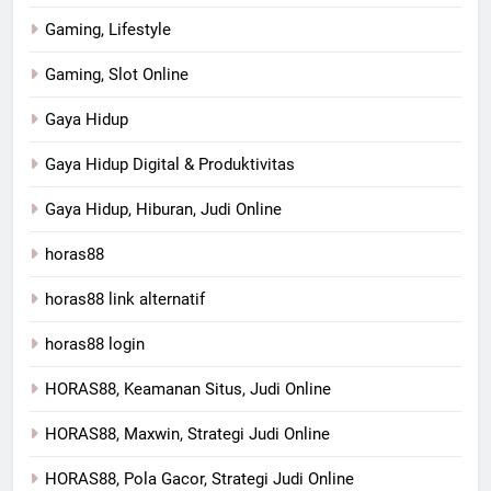
Gaming, Lifestyle
Gaming, Slot Online
Gaya Hidup
Gaya Hidup Digital & Produktivitas
Gaya Hidup, Hiburan, Judi Online
horas88
horas88 link alternatif
horas88 login
HORAS88, Keamanan Situs, Judi Online
HORAS88, Maxwin, Strategi Judi Online
HORAS88, Pola Gacor, Strategi Judi Online