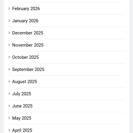
February 2026
January 2026
December 2025
November 2025
October 2025
September 2025
August 2025
July 2025
June 2025
May 2025
April 2025