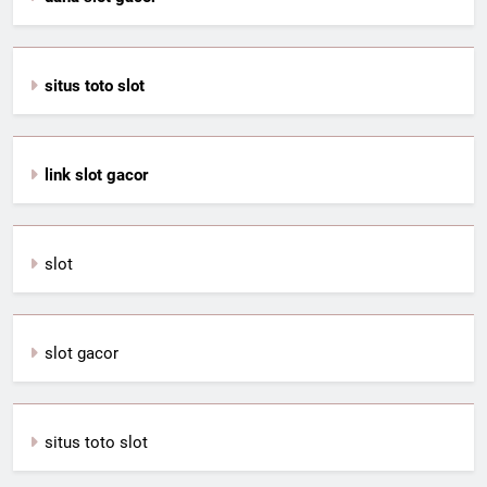
situs toto slot
link slot gacor
slot
slot gacor
situs toto slot