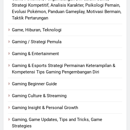
Strategi Kompetitif, Analisis Karakter, Psikologi Pemain,
Evolusi Pokémon, Panduan Gameplay, Motivasi Bermain,
Taktik Pertarungan
Game, Hiburan, Teknologi
Gaming / Strategi Pemula
Gaming & Entertainment
Gaming & Esports Strategi Permainan Keterampilan &
Kompetensi Tips Gaming Pengembangan Diri
Gaming Beginner Guide
Gaming Culture & Streaming
Gaming Insight & Personal Growth
Gaming, Game Updates, Tips and Tricks, Game
Strategies