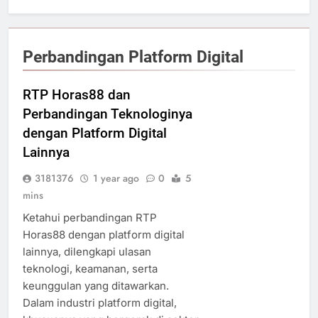
Perbandingan Platform Digital
RTP Horas88 dan
Perbandingan Teknologinya
dengan Platform Digital
Lainnya
3181376
1 year ago
0
5
mins
Ketahui perbandingan RTP
Horas88 dengan platform digital
lainnya, dilengkapi ulasan
teknologi, keamanan, serta
keunggulan yang ditawarkan.
Dalam industri platform digital,