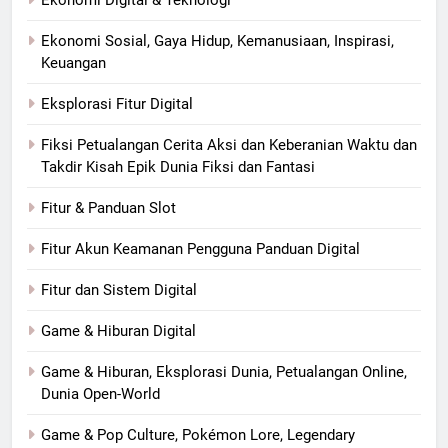
Ekonomi Sosial, Gaya Hidup, Kemanusiaan, Inspirasi,
Keuangan
Eksplorasi Fitur Digital
Fiksi Petualangan Cerita Aksi dan Keberanian Waktu dan
Takdir Kisah Epik Dunia Fiksi dan Fantasi
Fitur & Panduan Slot
Fitur Akun Keamanan Pengguna Panduan Digital
Fitur dan Sistem Digital
Game & Hiburan Digital
Game & Hiburan, Eksplorasi Dunia, Petualangan Online,
Dunia Open-World
Game & Pop Culture, Pokémon Lore, Legendary