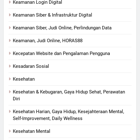
Keamanan Login Digital
Keamanan Siber & Infrastruktur Digital
Keamanan Siber, Judi Online, Perlindungan Data
Keamanan, Judi Online, HORAS88
Kecepatan Website dan Pengalaman Pengguna
Kesadaran Sosial
Kesehatan
Kesehatan & Kebugaran, Gaya Hidup Sehat, Perawatan
Diri
Kesehatan Harian, Gaya Hidup, Kesejahteraan Mental,
Self-Improvement, Daily Wellness
Kesehatan Mental