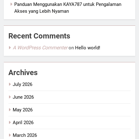
Panduan Menggunakan KAYA787 untuk Pengalaman
Akses yang Lebih Nyaman
Recent Comments
A WordPress Commenter
on
Hello world!
Archives
July 2026
June 2026
May 2026
April 2026
March 2026