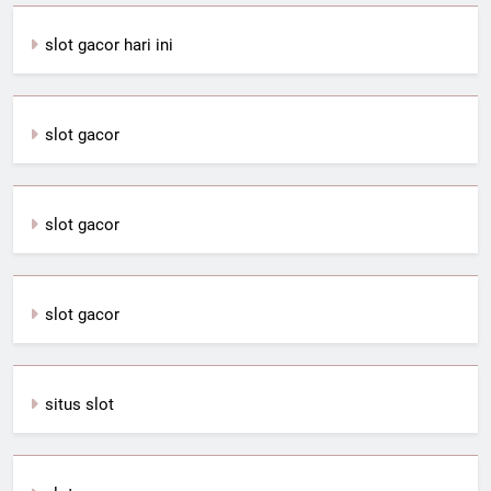
slot gacor hari ini
slot gacor
slot gacor
slot gacor
situs slot