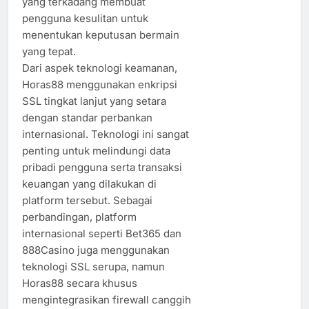
yang terkadang membuat
pengguna kesulitan untuk
menentukan keputusan bermain
yang tepat.
Dari aspek teknologi keamanan,
Horas88 menggunakan enkripsi
SSL tingkat lanjut yang setara
dengan standar perbankan
internasional. Teknologi ini sangat
penting untuk melindungi data
pribadi pengguna serta transaksi
keuangan yang dilakukan di
platform tersebut. Sebagai
perbandingan, platform
internasional seperti Bet365 dan
888Casino juga menggunakan
teknologi SSL serupa, namun
Horas88 secara khusus
mengintegrasikan firewall canggih