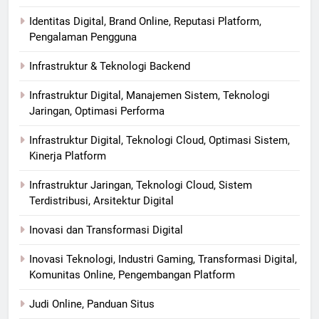
Identitas Digital, Brand Online, Reputasi Platform,
Pengalaman Pengguna
Infrastruktur & Teknologi Backend
Infrastruktur Digital, Manajemen Sistem, Teknologi
Jaringan, Optimasi Performa
Infrastruktur Digital, Teknologi Cloud, Optimasi Sistem,
Kinerja Platform
Infrastruktur Jaringan, Teknologi Cloud, Sistem
Terdistribusi, Arsitektur Digital
Inovasi dan Transformasi Digital
Inovasi Teknologi, Industri Gaming, Transformasi Digital,
Komunitas Online, Pengembangan Platform
Judi Online, Panduan Situs