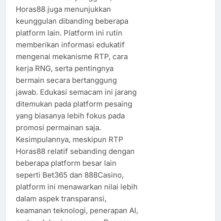
Horas88 juga menunjukkan
keunggulan dibanding beberapa
platform lain. Platform ini rutin
memberikan informasi edukatif
mengenai mekanisme RTP, cara
kerja RNG, serta pentingnya
bermain secara bertanggung
jawab. Edukasi semacam ini jarang
ditemukan pada platform pesaing
yang biasanya lebih fokus pada
promosi permainan saja.
Kesimpulannya, meskipun RTP
Horas88 relatif sebanding dengan
beberapa platform besar lain
seperti Bet365 dan 888Casino,
platform ini menawarkan nilai lebih
dalam aspek transparansi,
keamanan teknologi, penerapan AI,