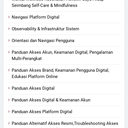
Seimbang Self-Care & Mindfulness
Navigasi Platform Digital
Observability & Infrastruktur Sistem
Orientasi dan Navigasi Pengguna
Panduan Akses Akun, Keamanan Digital, Pengalaman
Multi-Perangkat
Panduan Akses Brand, Keamanan Pengguna Digital,
Edukasi Platform Online
Panduan Akses Digital
Panduan Akses Digital & Keamanan Akun
Panduan Akses Platform Digital
Panduan Alternatif Akses Resmi,Troubleshooting Akses