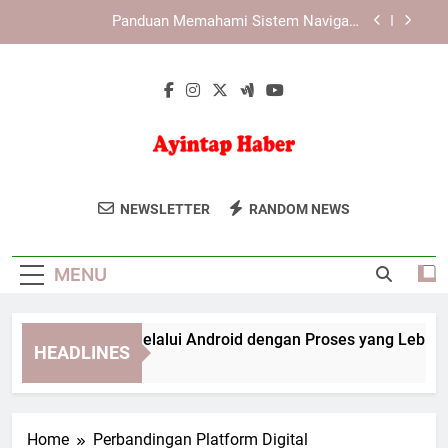
Skip
Panduan Memahami Sistem Navigasi LEBAH4D
to
untuk Pengguna Baru
content
Panduan Memahami Sistem Navigasi KAYA787
untuk Pengguna Baru
LEBAH4D Login melalui Android dengan Proses
yang Lebih Mudah dan Aman
Panduan Memahami Sistem Navigasi
EDWINSLOT untuk Pengguna Baru
Ayintap Haber
Temukan Berita Terkini Dari Ayinta P
Panduan Memahami Sistem Navigasi LEBAH4D
NEWSLETTER
RANDOM NEWS
untuk Pengguna Baru
Haber. Informasi Terbaru Yang Dapat
Panduan Memahami Sistem Navigasi KAYA787
Dipercaya.
untuk Pengguna Baru
MENU
BAH4D Login melalui Android dengan Proses yang Lebih Mu
HEADLINES
Week Ago
Home
Perbandingan Platform Digital