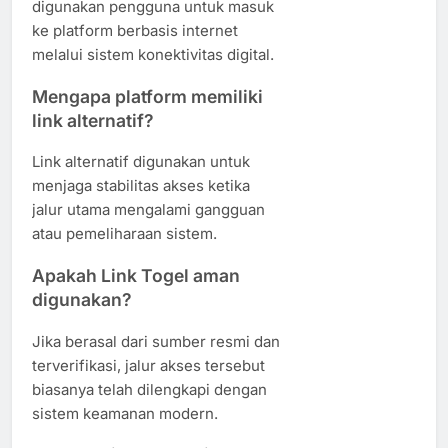
digunakan pengguna untuk masuk
ke platform berbasis internet
melalui sistem konektivitas digital.
Mengapa platform memiliki
link alternatif?
Link alternatif digunakan untuk
menjaga stabilitas akses ketika
jalur utama mengalami gangguan
atau pemeliharaan sistem.
Apakah Link Togel aman
digunakan?
Jika berasal dari sumber resmi dan
terverifikasi, jalur akses tersebut
biasanya telah dilengkapi dengan
sistem keamanan modern.