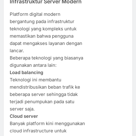
Infrastruktur Server Modern
Platform digital modern
bergantung pada infrastruktur
teknologi yang kompleks untuk
memastikan bahwa pengguna
dapat mengakses layanan dengan
lancar.
Beberapa teknologi yang biasanya
digunakan antara lain:
Load balancing
Teknologi ini membantu
mendistribusikan beban trafik ke
beberapa server sehingga tidak
terjadi penumpukan pada satu
server saja.
Cloud server
Banyak platform kini menggunakan
cloud infrastructure untuk