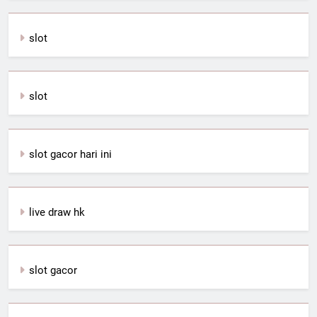
slot
slot
slot gacor hari ini
live draw hk
slot gacor