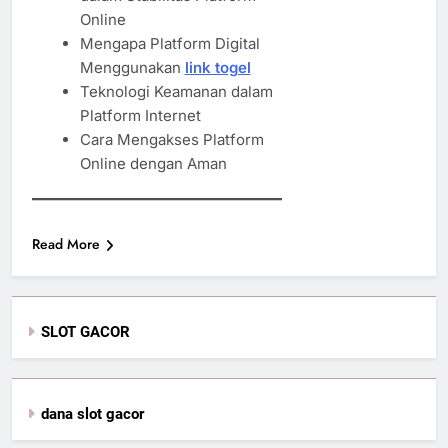
Online
Mengapa Platform Digital
Menggunakan
link togel
Teknologi Keamanan dalam
Platform Internet
Cara Mengakses Platform
Online dengan Aman
Read More
SLOT GACOR
dana slot gacor