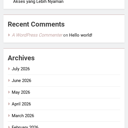
Akses yang Lebih Nyaman
Recent Comments
A WordPress Commenter
on
Hello world!
Archives
July 2026
June 2026
May 2026
April 2026
March 2026
February 2026