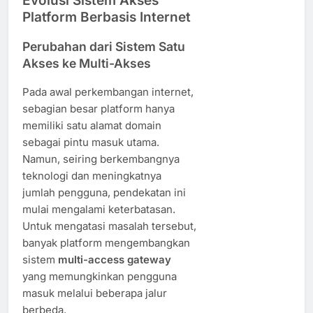
Evolusi Sistem Akses
Platform Berbasis Internet
Perubahan dari Sistem Satu
Akses ke Multi-Akses
Pada awal perkembangan internet,
sebagian besar platform hanya
memiliki satu alamat domain
sebagai pintu masuk utama.
Namun, seiring berkembangnya
teknologi dan meningkatnya
jumlah pengguna, pendekatan ini
mulai mengalami keterbatasan.
Untuk mengatasi masalah tersebut,
banyak platform mengembangkan
sistem
multi-access gateway
yang memungkinkan pengguna
masuk melalui beberapa jalur
berbeda.