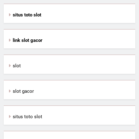
situs toto slot
link slot gacor
slot
slot gacor
situs toto slot