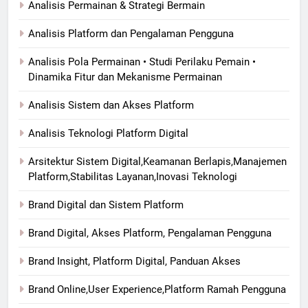
Analisis Permainan & Strategi Bermain
Analisis Platform dan Pengalaman Pengguna
Analisis Pola Permainan • Studi Perilaku Pemain •
Dinamika Fitur dan Mekanisme Permainan
Analisis Sistem dan Akses Platform
Analisis Teknologi Platform Digital
Arsitektur Sistem Digital,Keamanan Berlapis,Manajemen
Platform,Stabilitas Layanan,Inovasi Teknologi
Brand Digital dan Sistem Platform
Brand Digital, Akses Platform, Pengalaman Pengguna
Brand Insight, Platform Digital, Panduan Akses
Brand Online,User Experience,Platform Ramah Pengguna