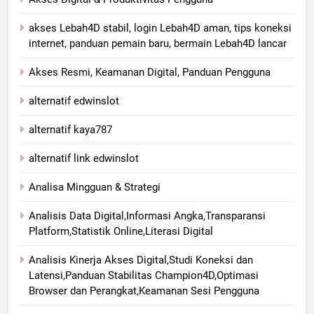
akses Lebah4D stabil, login Lebah4D aman, tips koneksi
internet, panduan pemain baru, bermain Lebah4D lancar
Akses Resmi, Keamanan Digital, Panduan Pengguna
alternatif edwinslot
alternatif kaya787
alternatif link edwinslot
Analisa Mingguan & Strategi
Analisis Data Digital,Informasi Angka,Transparansi
Platform,Statistik Online,Literasi Digital
Analisis Kinerja Akses Digital,Studi Koneksi dan
Latensi,Panduan Stabilitas Champion4D,Optimasi
Browser dan Perangkat,Keamanan Sesi Pengguna