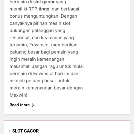
bermain di
slot gacor
yang
memiliki
RTP tinggi
dan berbagai
bonus menguntungkan. Dengan
banyaknya pilihan mesin slot,
dukungan pelanggan yang
responsif, dan keamanan yang
terjamin, Edwinslot memberikan
peluang besar bagi pemain yang
ingin meraih kemenangan
maksimal. Jangan ragu untuk mulai
bermain di Edwinslot hari ini dan
nikmati peluang besar untuk
meraih kemenangan besar dengan
Maxwin!
Read More
SLOT GACOR