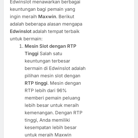
Edwinslot menawarkan berbagai
keuntungan bagi pemain yang
ingin meraih
Maxwin
. Berikut
adalah beberapa alasan mengapa
Edwinslot
adalah tempat terbaik
untuk bermain:
Mesin Slot dengan RTP
Tinggi
Salah satu
keuntungan terbesar
bermain di Edwinslot adalah
pilihan mesin slot dengan
RTP tinggi
. Mesin dengan
RTP lebih dari 96%
memberi pemain peluang
lebih besar untuk meraih
kemenangan. Dengan RTP
tinggi, Anda memiliki
kesempatan lebih besar
untuk meraih Maxwin