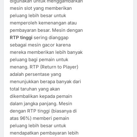
digunakan untuk menggambarkan
mesin slot yang memberikan
peluang lebih besar untuk
memperoleh kemenangan atau
pembayaran besar. Mesin dengan
RTP tinggi
sering dianggap
sebagai mesin gacor karena
mereka memberikan lebih banyak
peluang bagi pemain untuk
menang. RTP (Return to Player)
adalah persentase yang
menunjukkan berapa banyak dari
total taruhan yang akan
dikembalikan kepada pemain
dalam jangka panjang. Mesin
dengan RTP tinggi (biasanya di
atas 96%) memberi pemain
peluang lebih besar untuk
mendapatkan pembayaran lebih