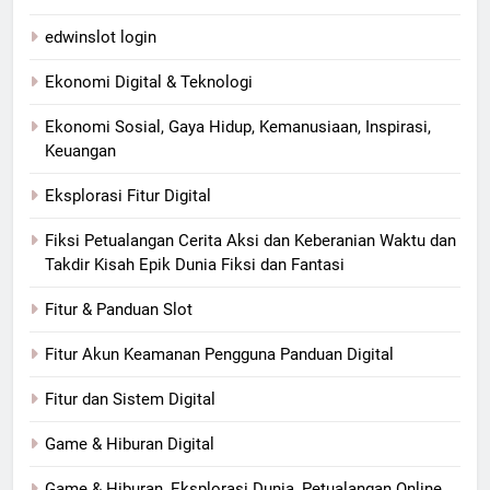
edwinslot login
Ekonomi Digital & Teknologi
Ekonomi Sosial, Gaya Hidup, Kemanusiaan, Inspirasi,
Keuangan
Eksplorasi Fitur Digital
Fiksi Petualangan Cerita Aksi dan Keberanian Waktu dan
Takdir Kisah Epik Dunia Fiksi dan Fantasi
Fitur & Panduan Slot
Fitur Akun Keamanan Pengguna Panduan Digital
Fitur dan Sistem Digital
Game & Hiburan Digital
Game & Hiburan, Eksplorasi Dunia, Petualangan Online,