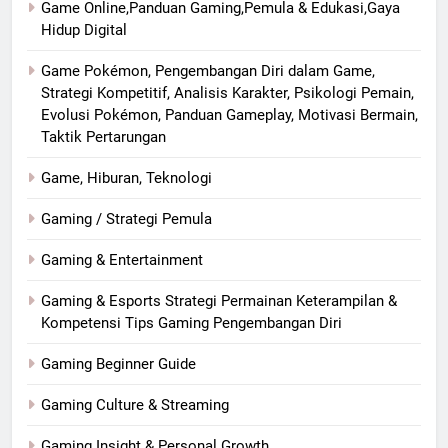
Game Online,Panduan Gaming,Pemula & Edukasi,Gaya
Hidup Digital
Game Pokémon, Pengembangan Diri dalam Game,
Strategi Kompetitif, Analisis Karakter, Psikologi Pemain,
Evolusi Pokémon, Panduan Gameplay, Motivasi Bermain,
Taktik Pertarungan
Game, Hiburan, Teknologi
Gaming / Strategi Pemula
Gaming & Entertainment
Gaming & Esports Strategi Permainan Keterampilan &
Kompetensi Tips Gaming Pengembangan Diri
Gaming Beginner Guide
Gaming Culture & Streaming
Gaming Insight & Personal Growth