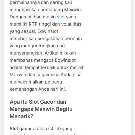
permainannya dan sering kali
menghasilkan pemenang Maxwin.
Dengan pilihan mesin
slot
yang
memiliki
RTP
tinggi dan volatilitas
yang sesuai, Edwinslot
memberikan pengalaman bermain
yang menguntungkan dan
menyenangkan. Artikel ini akan
membahas mengapa Edwinslot
adalah tempat terbaik untuk meraih
Maxwin dan bagaimana Anda bisa
memaksimalkan peluang
kemenangan Anda hari ini.
Apa Itu Slot Gacor dan
Mengapa Maxwin Begitu
Menarik?
Slot gacor
adalah istilah yang