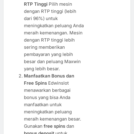
RTP Tinggi
Pilih mesin
dengan RTP tinggi (lebih
dari 96%) untuk
meningkatkan peluang Anda
meraih kemenangan. Mesin
dengan RTP tinggi lebih
sering memberikan
pembayaran yang lebih
besar dan peluang Maxwin
yang lebih besar.
Manfaatkan Bonus dan
Free Spins
Edwinslot
menawarkan berbagai
bonus yang bisa Anda
manfaatkan untuk
meningkatkan peluang
meraih kemenangan besar.
Gunakan
free spins
dan
bonus deposit
untuk