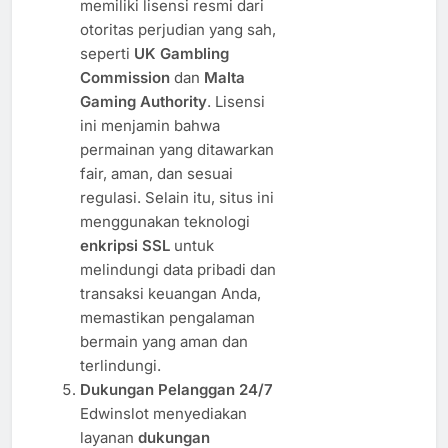
memiliki lisensi resmi dari
otoritas perjudian yang sah,
seperti
UK Gambling
Commission
dan
Malta
Gaming Authority
. Lisensi
ini menjamin bahwa
permainan yang ditawarkan
fair, aman, dan sesuai
regulasi. Selain itu, situs ini
menggunakan teknologi
enkripsi SSL
untuk
melindungi data pribadi dan
transaksi keuangan Anda,
memastikan pengalaman
bermain yang aman dan
terlindungi.
Dukungan Pelanggan 24/7
Edwinslot menyediakan
layanan
dukungan