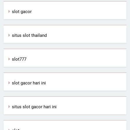
slot gacor
situs slot thailand
slot777
slot gacor hari ini
situs slot gacor hari ini