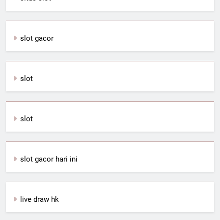
slot gacor
slot
slot
slot gacor hari ini
live draw hk