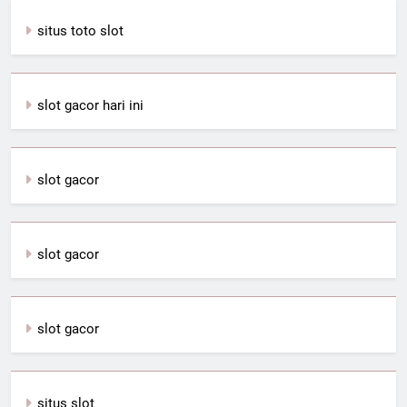
situs toto slot
slot gacor hari ini
slot gacor
slot gacor
slot gacor
situs slot