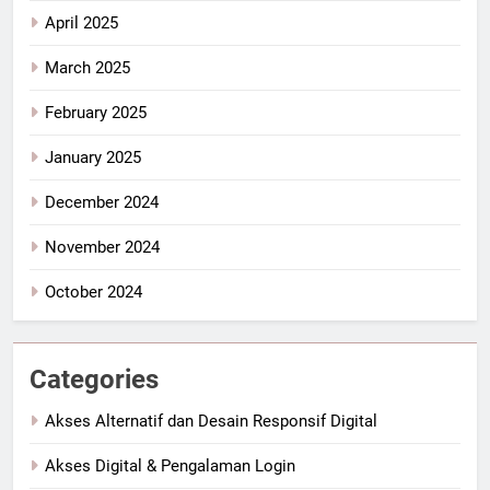
April 2025
March 2025
February 2025
January 2025
December 2024
November 2024
October 2024
Categories
Akses Alternatif dan Desain Responsif Digital
Akses Digital & Pengalaman Login