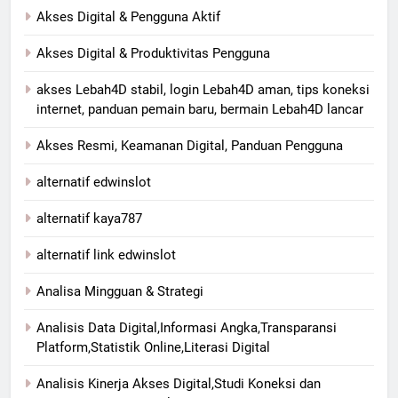
Akses Digital & Pengguna Aktif
Akses Digital & Produktivitas Pengguna
akses Lebah4D stabil, login Lebah4D aman, tips koneksi
internet, panduan pemain baru, bermain Lebah4D lancar
Akses Resmi, Keamanan Digital, Panduan Pengguna
alternatif edwinslot
alternatif kaya787
alternatif link edwinslot
Analisa Mingguan & Strategi
Analisis Data Digital,Informasi Angka,Transparansi
Platform,Statistik Online,Literasi Digital
Analisis Kinerja Akses Digital,Studi Koneksi dan