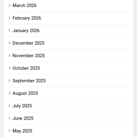
March 2026
February 2026
January 2026
December 2025
November 2025
October 2025
September 2025
August 2025
July 2025
June 2025
May 2025