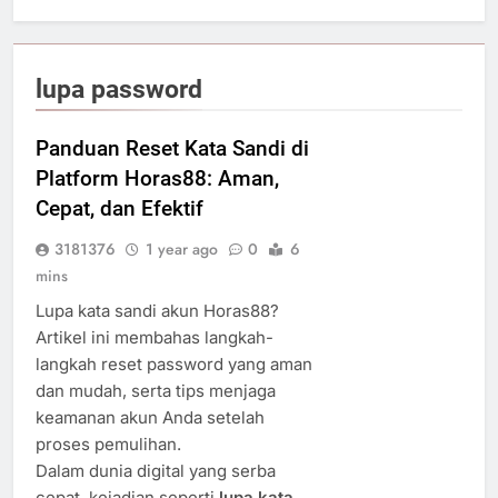
lupa password
Panduan Reset Kata Sandi di
Platform Horas88: Aman,
Cepat, dan Efektif
3181376
1 year ago
0
6
mins
Lupa kata sandi akun Horas88?
Artikel ini membahas langkah-
langkah reset password yang aman
dan mudah, serta tips menjaga
keamanan akun Anda setelah
proses pemulihan.
Dalam dunia digital yang serba
cepat, kejadian seperti
lupa kata