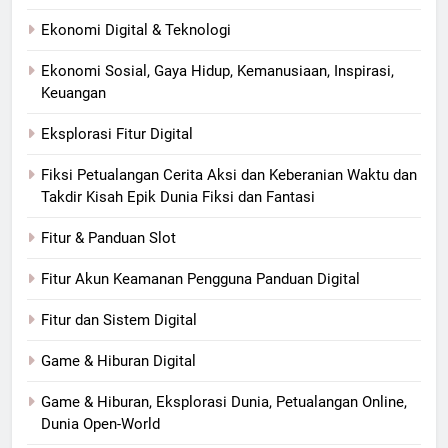
Ekonomi Digital & Teknologi
Ekonomi Sosial, Gaya Hidup, Kemanusiaan, Inspirasi,
Keuangan
Eksplorasi Fitur Digital
Fiksi Petualangan Cerita Aksi dan Keberanian Waktu dan
Takdir Kisah Epik Dunia Fiksi dan Fantasi
Fitur & Panduan Slot
Fitur Akun Keamanan Pengguna Panduan Digital
Fitur dan Sistem Digital
Game & Hiburan Digital
Game & Hiburan, Eksplorasi Dunia, Petualangan Online,
Dunia Open-World