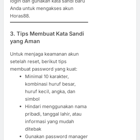
login dan gunakan kata sandi baru
Anda untuk mengakses akun
Horas88.
3. Tips Membuat Kata Sandi
yang Aman
Untuk menjaga keamanan akun
setelah reset, berikut tips
membuat password yang kuat:
Minimal 10 karakter,
kombinasi huruf besar,
huruf kecil, angka, dan
simbol
Hindari menggunakan nama
pribadi, tanggal lahir, atau
informasi yang mudah
ditebak
Gunakan password manager