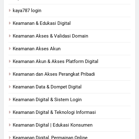
kaya787 login
Keamanan & Edukasi Digital
Keamanan Akses & Validasi Domain
Keamanan Akses Akun
Keamanan Akun & Akses Platform Digital
Keamanan dan Akses Perangkat Pribadi
Keamanan Data & Dompet Digital
Keamanan Digital & Sistem Login
Keamanan Digital & Teknologi Informasi
Keamanan Digital | Edukasi Konsumen
Keamanan Digital, Permainan Online