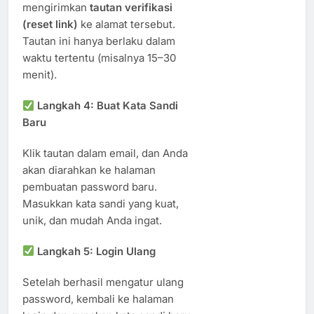
mengirimkan
tautan verifikasi
(reset link)
ke alamat tersebut.
Tautan ini hanya berlaku dalam
waktu tertentu (misalnya 15–30
menit).
Langkah 4: Buat Kata Sandi
Baru
Klik tautan dalam email, dan Anda
akan diarahkan ke halaman
pembuatan password baru.
Masukkan kata sandi yang kuat,
unik, dan mudah Anda ingat.
Langkah 5: Login Ulang
Setelah berhasil mengatur ulang
password, kembali ke halaman