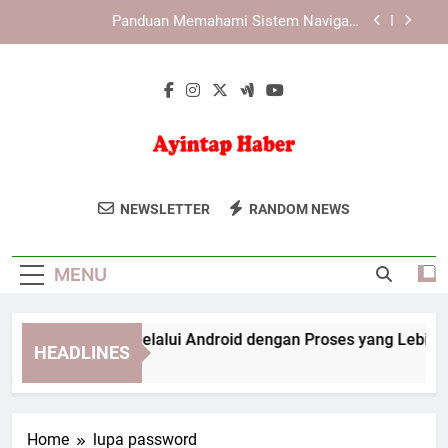
Skip
Panduan Memahami Sistem Navigasi LEBAH4D
to
untuk Pengguna Baru
content
Panduan Memahami Sistem Navigasi KAYA787
untuk Pengguna Baru
LEBAH4D Login melalui Android dengan Proses
yang Lebih Mudah dan Aman
Panduan Memahami Sistem Navigasi
EDWINSLOT untuk Pengguna Baru
Ayintap Haber
Temukan Berita Terkini Dari Ayinta P
Panduan Memahami Sistem Navigasi LEBAH4D
NEWSLETTER
RANDOM NEWS
untuk Pengguna Baru
Haber. Informasi Terbaru Yang Dapat
Panduan Memahami Sistem Navigasi KAYA787
Dipercaya.
untuk Pengguna Baru
MENU
BAH4D Login melalui Android dengan Proses yang Lebih Mu
HEADLINES
Weeks Ago
Home
lupa password