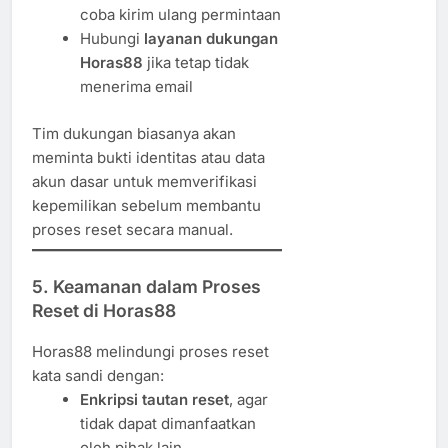
coba kirim ulang permintaan
Hubungi
layanan dukungan
Horas88
jika tetap tidak
menerima email
Tim dukungan biasanya akan
meminta bukti identitas atau data
akun dasar untuk memverifikasi
kepemilikan sebelum membantu
proses reset secara manual.
5. Keamanan dalam Proses
Reset di Horas88
Horas88 melindungi proses reset
kata sandi dengan:
Enkripsi tautan reset
, agar
tidak dapat dimanfaatkan
oleh pihak lain