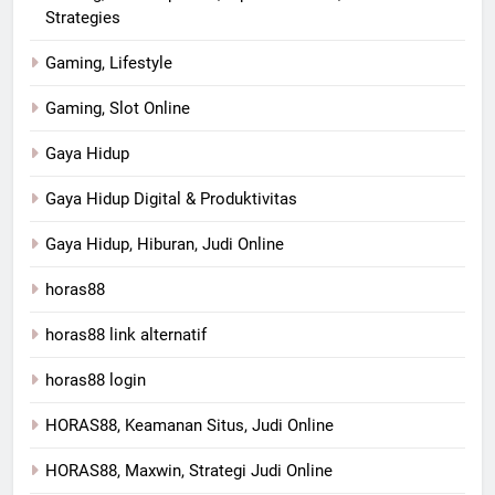
Strategies
Gaming, Lifestyle
Gaming, Slot Online
Gaya Hidup
Gaya Hidup Digital & Produktivitas
Gaya Hidup, Hiburan, Judi Online
horas88
horas88 link alternatif
horas88 login
HORAS88, Keamanan Situs, Judi Online
HORAS88, Maxwin, Strategi Judi Online