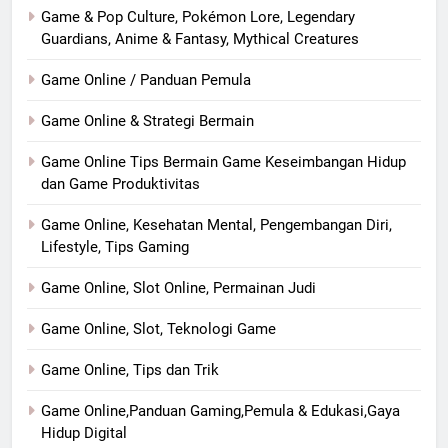
Game & Pop Culture, Pokémon Lore, Legendary
Guardians, Anime & Fantasy, Mythical Creatures
Game Online / Panduan Pemula
Game Online & Strategi Bermain
Game Online Tips Bermain Game Keseimbangan Hidup
dan Game Produktivitas
Game Online, Kesehatan Mental, Pengembangan Diri,
Lifestyle, Tips Gaming
Game Online, Slot Online, Permainan Judi
Game Online, Slot, Teknologi Game
Game Online, Tips dan Trik
Game Online,Panduan Gaming,Pemula & Edukasi,Gaya
Hidup Digital