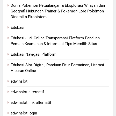
Dunia Pokémon Petualangan & Eksplorasi Wilayah dan
Geografi Hubungan Trainer & Pokémon Lore Pokémon
Dinamika Ekosistem
Edukasi
Edukasi Judi Online Transparansi Platform Panduan
Pemain Keamanan & Informasi Tips Memilih Situs
Edukasi Navigasi Platform
Edukasi Slot Digital, Panduan Fitur Permainan, Literasi
Hiburan Online
edwinslot
edwinslot alternatif
edwinslot link alternatif
edwinslot login