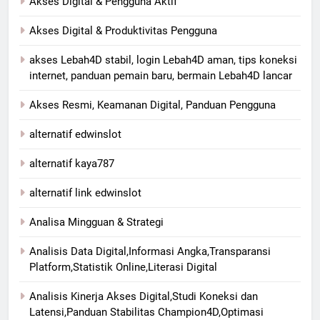
Akses Digital & Pengguna Aktif
Akses Digital & Produktivitas Pengguna
akses Lebah4D stabil, login Lebah4D aman, tips koneksi
internet, panduan pemain baru, bermain Lebah4D lancar
Akses Resmi, Keamanan Digital, Panduan Pengguna
alternatif edwinslot
alternatif kaya787
alternatif link edwinslot
Analisa Mingguan & Strategi
Analisis Data Digital,Informasi Angka,Transparansi
Platform,Statistik Online,Literasi Digital
Analisis Kinerja Akses Digital,Studi Koneksi dan
Latensi,Panduan Stabilitas Champion4D,Optimasi