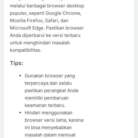
melalui berbagai browser desktop
populer, seperti Google Chrome,
Mozilla Firefox, Safari, dan
Microsoft Edge. Pastikan browser
Anda diperbarui ke versi terbaru
untuk menghindari masalah
kompatibilitas.
Tips:
Gunakan browser yang
terpercaya dan selalu
pastikan perangkat Anda
memiliki pembaruan
keamanan terbaru.
Hindari menggunakan
browser versi lama, karena
ini bisa menyebabkan
masalah dalam memuat