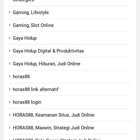
Gaming, Lifestyle
Gaming, Slot Online
Gaya Hidup
Gaya Hidup Digital & Produktivitas
Gaya Hidup, Hiburan, Judi Online
horas88
horas88 link alternatif
horas88 login
HORAS88, Keamanan Situs, Judi Online
HORAS88, Maxwin, Strategi Judi Online