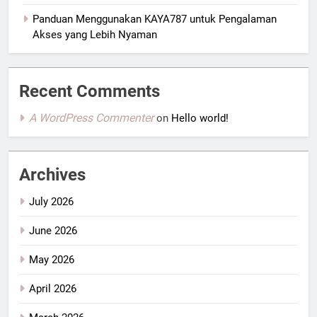
Panduan Menggunakan KAYA787 untuk Pengalaman
Akses yang Lebih Nyaman
Recent Comments
A WordPress Commenter
on
Hello world!
Archives
July 2026
June 2026
May 2026
April 2026