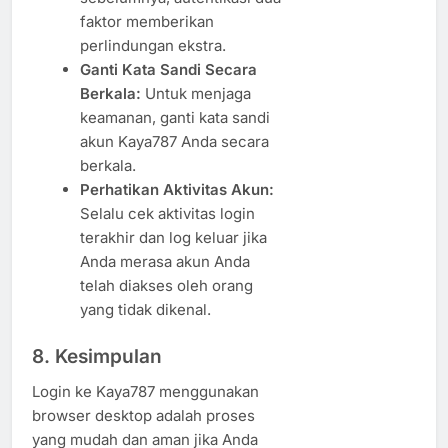
faktor memberikan
perlindungan ekstra.
Ganti Kata Sandi Secara
Berkala:
Untuk menjaga
keamanan, ganti kata sandi
akun Kaya787 Anda secara
berkala.
Perhatikan Aktivitas Akun:
Selalu cek aktivitas login
terakhir dan log keluar jika
Anda merasa akun Anda
telah diakses oleh orang
yang tidak dikenal.
8. Kesimpulan
Login ke Kaya787 menggunakan
browser desktop adalah proses
yang mudah dan aman jika Anda