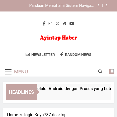
Skip
Panduan Memahami Sistem Navigasi LEBAH4D
to
untuk Pengguna Baru
content
Panduan Memahami Sistem Navigasi KAYA787
untuk Pengguna Baru
LEBAH4D Login melalui Android dengan Proses
yang Lebih Mudah dan Aman
Panduan Memahami Sistem Navigasi
EDWINSLOT untuk Pengguna Baru
Ayintap Haber
Temukan Berita Terkini Dari Ayinta P
Panduan Memahami Sistem Navigasi LEBAH4D
NEWSLETTER
RANDOM NEWS
untuk Pengguna Baru
Haber. Informasi Terbaru Yang Dapat
Panduan Memahami Sistem Navigasi KAYA787
Dipercaya.
untuk Pengguna Baru
MENU
BAH4D Login melalui Android dengan Proses yang Lebih Mu
HEADLINES
Weeks Ago
Home
login Kaya787 desktop