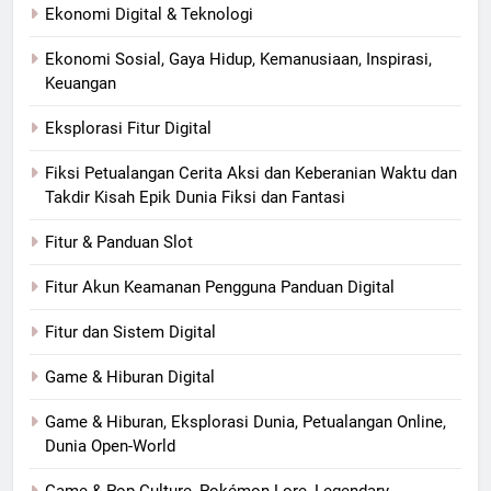
Ekonomi Digital & Teknologi
Ekonomi Sosial, Gaya Hidup, Kemanusiaan, Inspirasi,
Keuangan
Eksplorasi Fitur Digital
Fiksi Petualangan Cerita Aksi dan Keberanian Waktu dan
Takdir Kisah Epik Dunia Fiksi dan Fantasi
Fitur & Panduan Slot
Fitur Akun Keamanan Pengguna Panduan Digital
Fitur dan Sistem Digital
Game & Hiburan Digital
Game & Hiburan, Eksplorasi Dunia, Petualangan Online,
Dunia Open-World
Game & Pop Culture, Pokémon Lore, Legendary