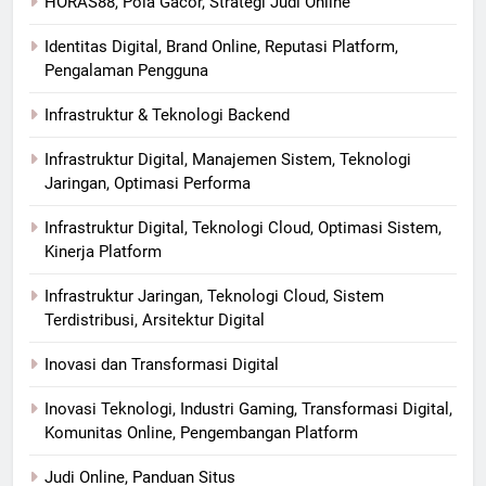
HORAS88, Pola Gacor, Strategi Judi Online
Identitas Digital, Brand Online, Reputasi Platform,
Pengalaman Pengguna
Infrastruktur & Teknologi Backend
Infrastruktur Digital, Manajemen Sistem, Teknologi
Jaringan, Optimasi Performa
Infrastruktur Digital, Teknologi Cloud, Optimasi Sistem,
Kinerja Platform
Infrastruktur Jaringan, Teknologi Cloud, Sistem
Terdistribusi, Arsitektur Digital
Inovasi dan Transformasi Digital
Inovasi Teknologi, Industri Gaming, Transformasi Digital,
Komunitas Online, Pengembangan Platform
Judi Online, Panduan Situs