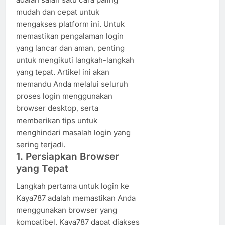
mudah dan cepat untuk
mengakses platform ini. Untuk
memastikan pengalaman login
yang lancar dan aman, penting
untuk mengikuti langkah-langkah
yang tepat. Artikel ini akan
memandu Anda melalui seluruh
proses login menggunakan
browser desktop, serta
memberikan tips untuk
menghindari masalah login yang
sering terjadi.
1. Persiapkan Browser
yang Tepat
Langkah pertama untuk login ke
Kaya787 adalah memastikan Anda
menggunakan browser yang
kompatibel. Kaya787 dapat diakses