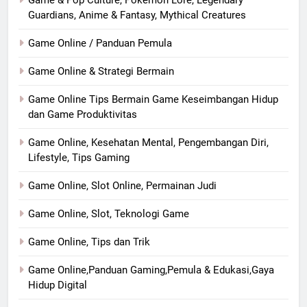
Guardians, Anime & Fantasy, Mythical Creatures
Game Online / Panduan Pemula
Game Online & Strategi Bermain
Game Online Tips Bermain Game Keseimbangan Hidup
dan Game Produktivitas
Game Online, Kesehatan Mental, Pengembangan Diri,
Lifestyle, Tips Gaming
Game Online, Slot Online, Permainan Judi
Game Online, Slot, Teknologi Game
Game Online, Tips dan Trik
Game Online,Panduan Gaming,Pemula & Edukasi,Gaya
Hidup Digital