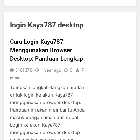
login Kaya787 desktop
Cara Login Kaya787
Menggunakan Browser
Desktop: Panduan Lengkap
3181376
1 year ago
0
7
mins
Temukan langkah-langkah mudah
untuk login ke akun Kaya787
menggunakan browser desktop.
Panduan ini akan membantu Anda
masuk dengan aman dan cepat.
Login ke akun Kaya787
menggunakan browser desktop
adalah salah satu cara paling