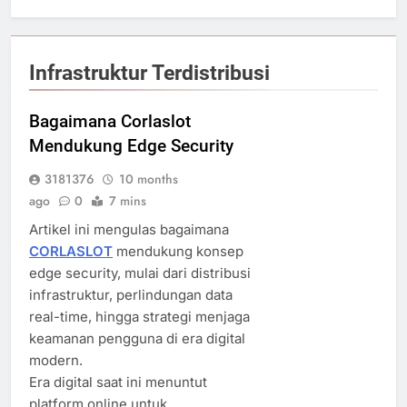
Infrastruktur Terdistribusi
Bagaimana Corlaslot
Mendukung Edge Security
3181376
10 months
ago
0
7 mins
Artikel ini mengulas bagaimana
CORLASLOT
mendukung konsep
edge security, mulai dari distribusi
infrastruktur, perlindungan data
real-time, hingga strategi menjaga
keamanan pengguna di era digital
modern.
Era digital saat ini menuntut
platform online untuk