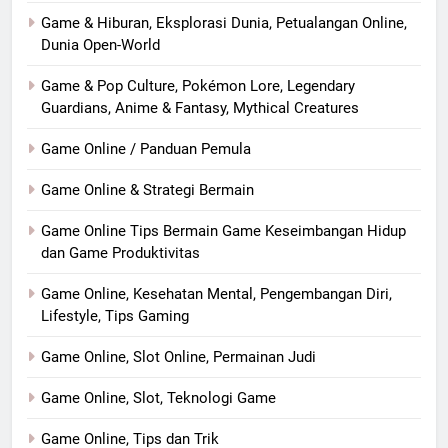
Game & Hiburan, Eksplorasi Dunia, Petualangan Online,
Dunia Open-World
Game & Pop Culture, Pokémon Lore, Legendary
Guardians, Anime & Fantasy, Mythical Creatures
Game Online / Panduan Pemula
Game Online & Strategi Bermain
Game Online Tips Bermain Game Keseimbangan Hidup
dan Game Produktivitas
Game Online, Kesehatan Mental, Pengembangan Diri,
Lifestyle, Tips Gaming
Game Online, Slot Online, Permainan Judi
Game Online, Slot, Teknologi Game
Game Online, Tips dan Trik