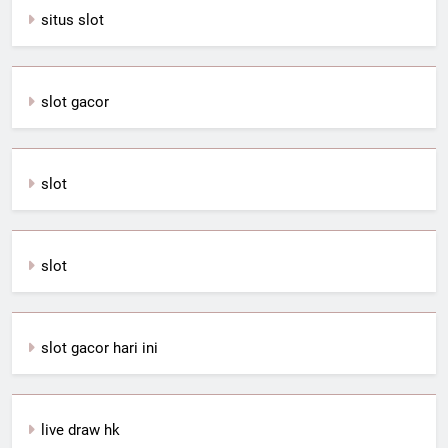
situs slot
slot gacor
slot
slot
slot gacor hari ini
live draw hk