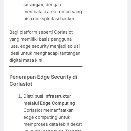
serangan
, dengan
membatasi area rentan yang
bisa dieksploitasi hacker.
Bagi platform seperti Corlaslot
yang memiliki basis pengguna
luas, edge security menjadi solusi
ideal untuk menghadapi tantangan
digital masa kini.
Penerapan Edge Security di
Corlaslot
Distribusi Infrastruktur
melalui Edge Computing
Corlaslot memanfaatkan
edge computing untuk
memproses data lebih dekat