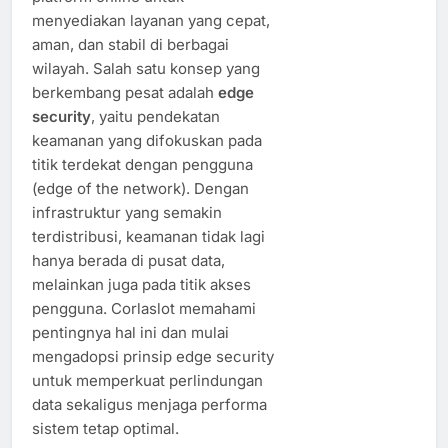
menyediakan layanan yang cepat,
aman, dan stabil di berbagai
wilayah. Salah satu konsep yang
berkembang pesat adalah
edge
security
, yaitu pendekatan
keamanan yang difokuskan pada
titik terdekat dengan pengguna
(edge of the network). Dengan
infrastruktur yang semakin
terdistribusi, keamanan tidak lagi
hanya berada di pusat data,
melainkan juga pada titik akses
pengguna. Corlaslot memahami
pentingnya hal ini dan mulai
mengadopsi prinsip edge security
untuk memperkuat perlindungan
data sekaligus menjaga performa
sistem tetap optimal.