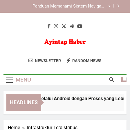
Skip
Panduan Memahami Sistem Navigasi LEBAH4D
to
untuk Pengguna Baru
content
Panduan Memahami Sistem Navigasi KAYA787
untuk Pengguna Baru
LEBAH4D Login melalui Android dengan Proses
yang Lebih Mudah dan Aman
Panduan Memahami Sistem Navigasi
EDWINSLOT untuk Pengguna Baru
Ayintap Haber
Temukan Berita Terkini Dari Ayinta P
Panduan Memahami Sistem Navigasi LEBAH4D
NEWSLETTER
RANDOM NEWS
untuk Pengguna Baru
Haber. Informasi Terbaru Yang Dapat
Panduan Memahami Sistem Navigasi KAYA787
Dipercaya.
untuk Pengguna Baru
MENU
BAH4D Login melalui Android dengan Proses yang Lebih Mu
HEADLINES
Week Ago
Home
Infrastruktur Terdistribusi