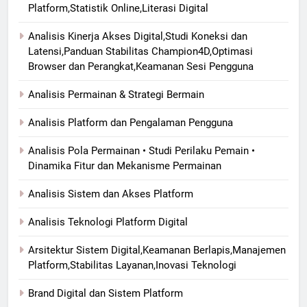
Platform,Statistik Online,Literasi Digital
Analisis Kinerja Akses Digital,Studi Koneksi dan
Latensi,Panduan Stabilitas Champion4D,Optimasi
Browser dan Perangkat,Keamanan Sesi Pengguna
Analisis Permainan & Strategi Bermain
Analisis Platform dan Pengalaman Pengguna
Analisis Pola Permainan • Studi Perilaku Pemain •
Dinamika Fitur dan Mekanisme Permainan
Analisis Sistem dan Akses Platform
Analisis Teknologi Platform Digital
Arsitektur Sistem Digital,Keamanan Berlapis,Manajemen
Platform,Stabilitas Layanan,Inovasi Teknologi
Brand Digital dan Sistem Platform