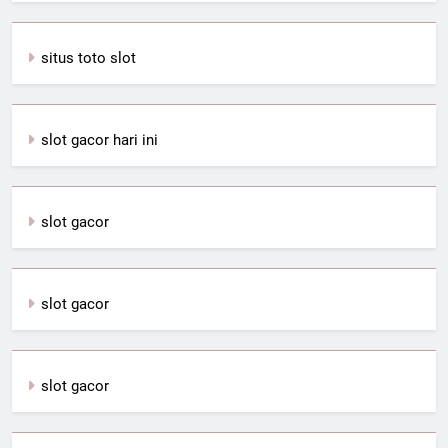
situs toto slot
slot gacor hari ini
slot gacor
slot gacor
slot gacor