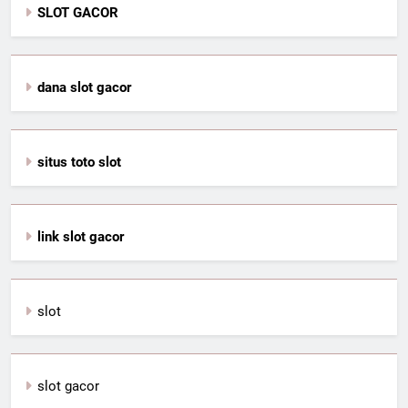
SLOT GACOR
dana slot gacor
situs toto slot
link slot gacor
slot
slot gacor