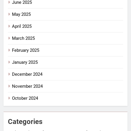
June 2025
May 2025
April 2025
March 2025
February 2025
January 2025
December 2024
November 2024
October 2024
Categories