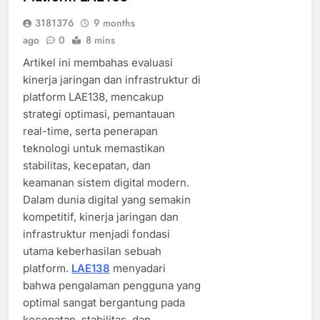
3181376
9 months
ago
0
8 mins
Artikel ini membahas evaluasi
kinerja jaringan dan infrastruktur di
platform LAE138, mencakup
strategi optimasi, pemantauan
real-time, serta penerapan
teknologi untuk memastikan
stabilitas, kecepatan, dan
keamanan sistem digital modern.
Dalam dunia digital yang semakin
kompetitif, kinerja jaringan dan
infrastruktur menjadi fondasi
utama keberhasilan sebuah
platform.
LAE138
menyadari
bahwa pengalaman pengguna yang
optimal sangat bergantung pada
kecepatan, stabilitas, dan