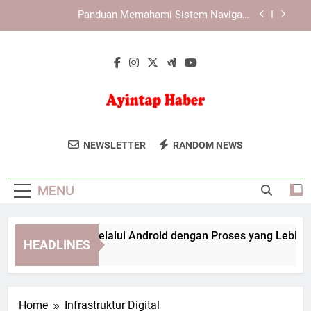
Skip
Panduan Memahami Sistem Navigasi LEBAH4D
to
untuk Pengguna Baru
content
Panduan Memahami Sistem Navigasi KAYA787
untuk Pengguna Baru
LEBAH4D Login melalui Android dengan Proses
yang Lebih Mudah dan Aman
Panduan Memahami Sistem Navigasi
EDWINSLOT untuk Pengguna Baru
Ayintap Haber
Temukan Berita Terkini Dari Ayinta P
Panduan Memahami Sistem Navigasi LEBAH4D
NEWSLETTER
RANDOM NEWS
untuk Pengguna Baru
Haber. Informasi Terbaru Yang Dapat
Panduan Memahami Sistem Navigasi KAYA787
Dipercaya.
untuk Pengguna Baru
MENU
EBAH4D Login melalui Android dengan Proses yang Lebih M
HEADLINES
 Weeks Ago
Home
Infrastruktur Digital