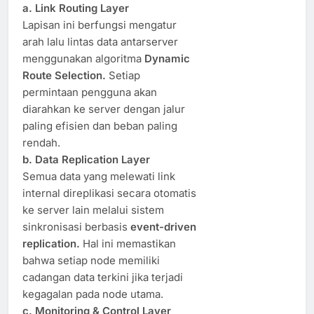
a. Link Routing Layer
Lapisan ini berfungsi mengatur
arah lalu lintas data antarserver
menggunakan algoritma
Dynamic
Route Selection.
Setiap
permintaan pengguna akan
diarahkan ke server dengan jalur
paling efisien dan beban paling
rendah.
b. Data Replication Layer
Semua data yang melewati link
internal direplikasi secara otomatis
ke server lain melalui sistem
sinkronisasi berbasis
event-driven
replication.
Hal ini memastikan
bahwa setiap node memiliki
cadangan data terkini jika terjadi
kegagalan pada node utama.
c. Monitoring & Control Layer