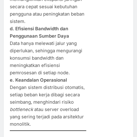
secara cepat sesuai kebutuhan
pengguna atau peningkatan beban
sistem.
d. Efisiensi Bandwidth dan
Penggunaan Sumber Daya
Data hanya melewati jalur yang
diperlukan, sehingga mengurangi
konsumsi bandwidth dan
meningkatkan efisiensi
pemrosesan di setiap node.
e. Keandalan Operasional
Dengan sistem distribusi otomatis,
setiap beban kerja dibagi secara
seimbang, menghindari risiko
bottleneck
atau server overload
yang sering terjadi pada arsitektur
monolitik.