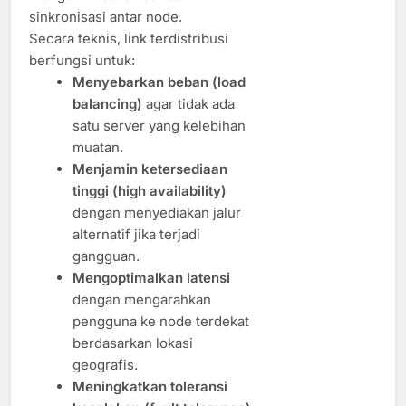
sinkronisasi antar node.
Secara teknis, link terdistribusi
berfungsi untuk:
Menyebarkan beban (load
balancing)
agar tidak ada
satu server yang kelebihan
muatan.
Menjamin ketersediaan
tinggi (high availability)
dengan menyediakan jalur
alternatif jika terjadi
gangguan.
Mengoptimalkan latensi
dengan mengarahkan
pengguna ke node terdekat
berdasarkan lokasi
geografis.
Meningkatkan toleransi