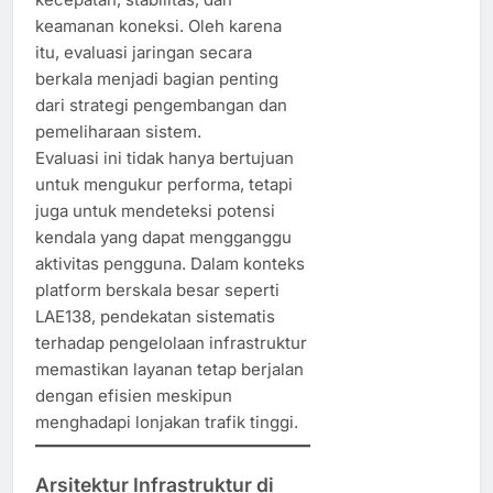
keamanan koneksi. Oleh karena
itu, evaluasi jaringan secara
berkala menjadi bagian penting
dari strategi pengembangan dan
pemeliharaan sistem.
Evaluasi ini tidak hanya bertujuan
untuk mengukur performa, tetapi
juga untuk mendeteksi potensi
kendala yang dapat mengganggu
aktivitas pengguna. Dalam konteks
platform berskala besar seperti
LAE138, pendekatan sistematis
terhadap pengelolaan infrastruktur
memastikan layanan tetap berjalan
dengan efisien meskipun
menghadapi lonjakan trafik tinggi.
Arsitektur Infrastruktur di