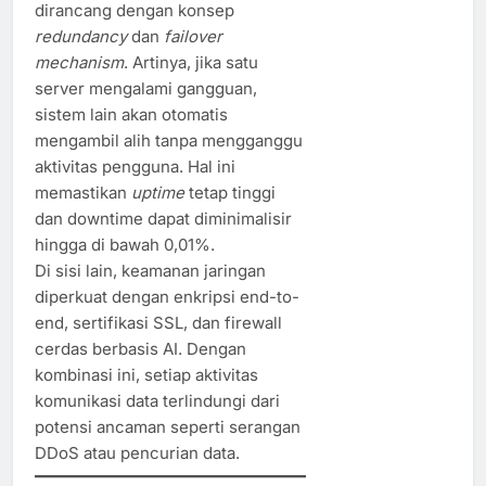
dirancang dengan konsep
redundancy
dan
failover
mechanism
. Artinya, jika satu
server mengalami gangguan,
sistem lain akan otomatis
mengambil alih tanpa mengganggu
aktivitas pengguna. Hal ini
memastikan
uptime
tetap tinggi
dan downtime dapat diminimalisir
hingga di bawah 0,01%.
Di sisi lain, keamanan jaringan
diperkuat dengan enkripsi end-to-
end, sertifikasi SSL, dan firewall
cerdas berbasis AI. Dengan
kombinasi ini, setiap aktivitas
komunikasi data terlindungi dari
potensi ancaman seperti serangan
DDoS atau pencurian data.