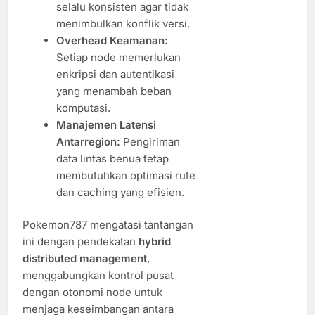
selalu konsisten agar tidak
menimbulkan konflik versi.
Overhead Keamanan:
Setiap node memerlukan
enkripsi dan autentikasi
yang menambah beban
komputasi.
Manajemen Latensi
Antarregion:
Pengiriman
data lintas benua tetap
membutuhkan optimasi rute
dan caching yang efisien.
Pokemon787 mengatasi tantangan
ini dengan pendekatan
hybrid
distributed management
,
menggabungkan kontrol pusat
dengan otonomi node untuk
menjaga keseimbangan antara