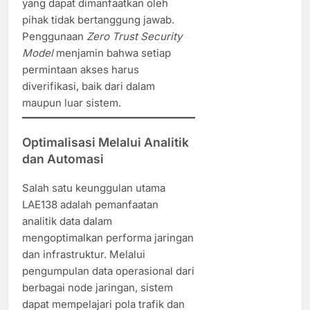
yang dapat dimanfaatkan oleh
pihak tidak bertanggung jawab.
Penggunaan
Zero Trust Security
Model
menjamin bahwa setiap
permintaan akses harus
diverifikasi, baik dari dalam
maupun luar sistem.
Optimalisasi Melalui Analitik
dan Automasi
Salah satu keunggulan utama
LAE138 adalah pemanfaatan
analitik data dalam
mengoptimalkan performa jaringan
dan infrastruktur. Melalui
pengumpulan data operasional dari
berbagai node jaringan, sistem
dapat mempelajari pola trafik dan