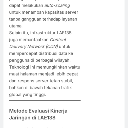
dapat melakukan
auto-scaling
untuk menambah kapasitas server
tanpa gangguan terhadap layanan
utama.
Selain itu, infrastruktur LAE138
juga memanfaatkan
Content
Delivery Network (CDN)
untuk
mempercepat distribusi data ke
pengguna di berbagai wilayah.
Teknologi ini memungkinkan waktu
muat halaman menjadi lebih cepat
dan respons server tetap stabil,
bahkan di bawah tekanan trafik
global yang tinggi.
Metode Evaluasi Kinerja
Jaringan di LAE138