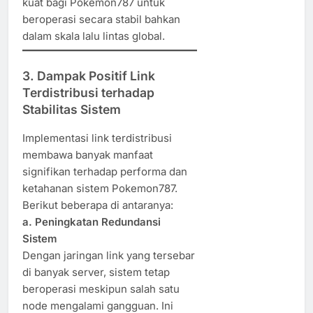
kuat bagi Pokemon787 untuk
beroperasi secara stabil bahkan
dalam skala lalu lintas global.
3. Dampak Positif Link
Terdistribusi terhadap
Stabilitas Sistem
Implementasi link terdistribusi
membawa banyak manfaat
signifikan terhadap performa dan
ketahanan sistem Pokemon787.
Berikut beberapa di antaranya:
a. Peningkatan Redundansi
Sistem
Dengan jaringan link yang tersebar
di banyak server, sistem tetap
beroperasi meskipun salah satu
node mengalami gangguan. Ini