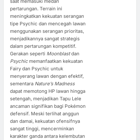
saat memasuki medan
pertarungan. Terrain ini
meningkatkan kekuatan serangan
tipe Psychic dan mencegah lawan
menggunakan serangan prioritas,
menjadikannya sangat strategis
dalam pertarungan kompetitif.
Gerakan seperti
Moonblast
dan
Psychic
memanfaatkan kekuatan
Fairy dan Psychic untuk
menyerang lawan dengan efektif,
sementara
Nature’s Madness
dapat memotong HP lawan hingga
setengah, menjadikan Tapu Lele
ancaman signifikan bagi Pokémon
defensif. Meski terlihat anggun
dan damai, kekuatan ofensifnya
sangat tinggi, mencerminkan
karakter ganda antara kelembutan