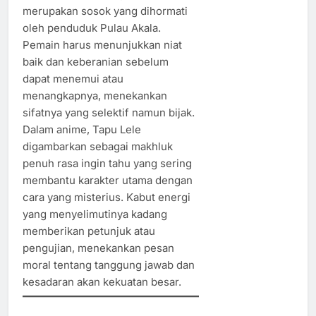
merupakan sosok yang dihormati
oleh penduduk Pulau Akala.
Pemain harus menunjukkan niat
baik dan keberanian sebelum
dapat menemui atau
menangkapnya, menekankan
sifatnya yang selektif namun bijak.
Dalam anime, Tapu Lele
digambarkan sebagai makhluk
penuh rasa ingin tahu yang sering
membantu karakter utama dengan
cara yang misterius. Kabut energi
yang menyelimutinya kadang
memberikan petunjuk atau
pengujian, menekankan pesan
moral tentang tanggung jawab dan
kesadaran akan kekuatan besar.