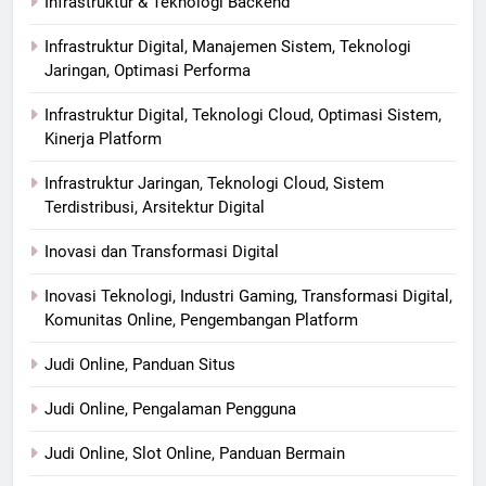
Infrastruktur & Teknologi Backend
Infrastruktur Digital, Manajemen Sistem, Teknologi
Jaringan, Optimasi Performa
Infrastruktur Digital, Teknologi Cloud, Optimasi Sistem,
Kinerja Platform
Infrastruktur Jaringan, Teknologi Cloud, Sistem
Terdistribusi, Arsitektur Digital
Inovasi dan Transformasi Digital
Inovasi Teknologi, Industri Gaming, Transformasi Digital,
Komunitas Online, Pengembangan Platform
Judi Online, Panduan Situs
Judi Online, Pengalaman Pengguna
Judi Online, Slot Online, Panduan Bermain