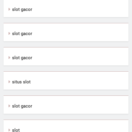
slot gacor
slot gacor
slot gacor
situs slot
slot gacor
slot