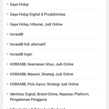
Gaya Hidup
Gaya Hidup Digital & Produktivitas
Gaya Hidup, Hiburan, Judi Online
horas88
horas88 link alternatif
horas88 login
HORAS88, Keamanan Situs, Judi Online
HORAS88, Maxwin, Strategi Judi Online
HORAS88, Pola Gacor, Strategi Judi Online
Identitas Digital, Brand Online, Reputasi Platform,
Pengalaman Pengguna