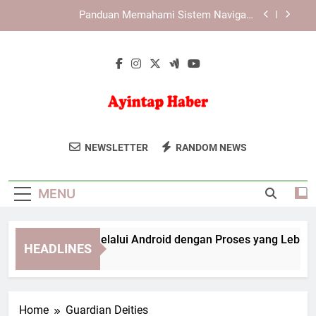
Skip
Panduan Memahami Sistem Navigasi LEBAH4D
to
untuk Pengguna Baru
content
Panduan Memahami Sistem Navigasi KAYA787
untuk Pengguna Baru
LEBAH4D Login melalui Android dengan Proses
yang Lebih Mudah dan Aman
Panduan Memahami Sistem Navigasi
EDWINSLOT untuk Pengguna Baru
Ayintap Haber
Temukan Berita Terkini Dari Ayinta P
Panduan Memahami Sistem Navigasi LEBAH4D
NEWSLETTER
RANDOM NEWS
untuk Pengguna Baru
Haber. Informasi Terbaru Yang Dapat
Panduan Memahami Sistem Navigasi KAYA787
Dipercaya.
untuk Pengguna Baru
MENU
BAH4D Login melalui Android dengan Proses yang Lebih Mu
HEADLINES
Weeks Ago
Home
Guardian Deities