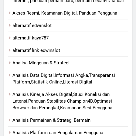
internet, panduan pemain baru, bermain Lebah4D lancar
Akses Resmi, Keamanan Digital, Panduan Pengguna
alternatif edwinslot
alternatif kaya787
alternatif link edwinslot
Analisa Mingguan & Strategi
Analisis Data Digital,Informasi Angka,Transparansi
Platform,Statistik Online,Literasi Digital
Analisis Kinerja Akses Digital,Studi Koneksi dan
Latensi,Panduan Stabilitas Champion4D,Optimasi
Browser dan Perangkat,Keamanan Sesi Pengguna
Analisis Permainan & Strategi Bermain
Analisis Platform dan Pengalaman Pengguna