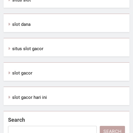
slot dana
situs slot gacor
slot gacor
slot gacor hari ini
Search
SEARCH