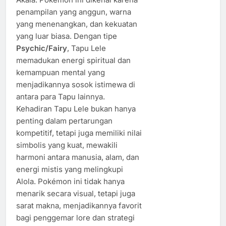
penampilan yang anggun, warna
yang menenangkan, dan kekuatan
yang luar biasa. Dengan tipe
Psychic/Fairy
, Tapu Lele
memadukan energi spiritual dan
kemampuan mental yang
menjadikannya sosok istimewa di
antara para Tapu lainnya.
Kehadiran Tapu Lele bukan hanya
penting dalam pertarungan
kompetitif, tetapi juga memiliki nilai
simbolis yang kuat, mewakili
harmoni antara manusia, alam, dan
energi mistis yang melingkupi
Alola. Pokémon ini tidak hanya
menarik secara visual, tetapi juga
sarat makna, menjadikannya favorit
bagi penggemar lore dan strategi