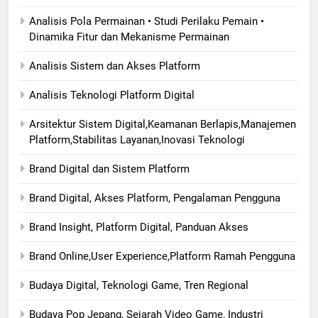
Analisis Pola Permainan • Studi Perilaku Pemain •
Dinamika Fitur dan Mekanisme Permainan
Analisis Sistem dan Akses Platform
Analisis Teknologi Platform Digital
Arsitektur Sistem Digital,Keamanan Berlapis,Manajemen
Platform,Stabilitas Layanan,Inovasi Teknologi
Brand Digital dan Sistem Platform
Brand Digital, Akses Platform, Pengalaman Pengguna
Brand Insight, Platform Digital, Panduan Akses
Brand Online,User Experience,Platform Ramah Pengguna
Budaya Digital, Teknologi Game, Tren Regional
Budaya Pop Jepang, Sejarah Video Game, Industri