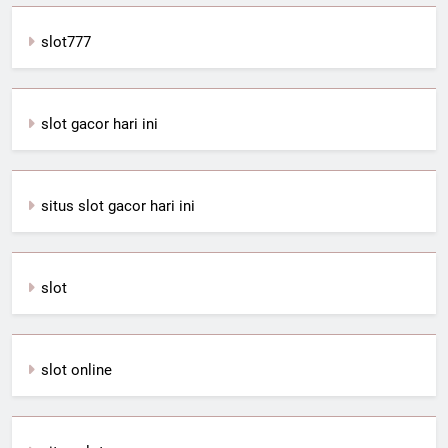
slot777
slot gacor hari ini
situs slot gacor hari ini
slot
slot online