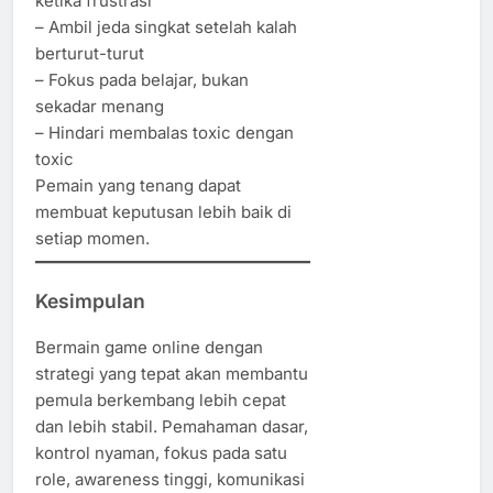
ketika frustrasi
– Ambil jeda singkat setelah kalah
berturut-turut
– Fokus pada belajar, bukan
sekadar menang
– Hindari membalas toxic dengan
toxic
Pemain yang tenang dapat
membuat keputusan lebih baik di
setiap momen.
Kesimpulan
Bermain game online dengan
strategi yang tepat akan membantu
pemula berkembang lebih cepat
dan lebih stabil. Pemahaman dasar,
kontrol nyaman, fokus pada satu
role, awareness tinggi, komunikasi