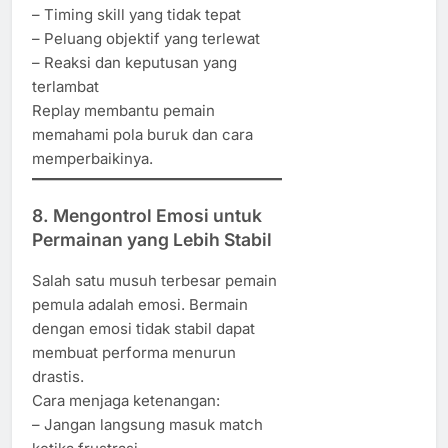
– Timing skill yang tidak tepat
– Peluang objektif yang terlewat
– Reaksi dan keputusan yang
terlambat
Replay membantu pemain
memahami pola buruk dan cara
memperbaikinya.
8. Mengontrol Emosi untuk
Permainan yang Lebih Stabil
Salah satu musuh terbesar pemain
pemula adalah emosi. Bermain
dengan emosi tidak stabil dapat
membuat performa menurun
drastis.
Cara menjaga ketenangan:
– Jangan langsung masuk match