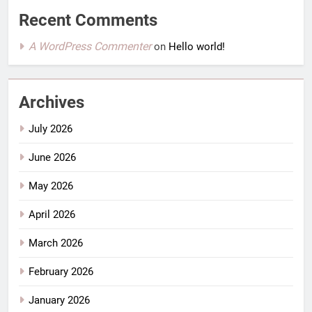
Recent Comments
A WordPress Commenter
on
Hello world!
Archives
July 2026
June 2026
May 2026
April 2026
March 2026
February 2026
January 2026