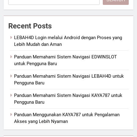
Recent Posts
LEBAH4D Login melalui Android dengan Proses yang
Lebih Mudah dan Aman
Panduan Memahami Sistem Navigasi EDWINSLOT
untuk Pengguna Baru
Panduan Memahami Sistem Navigasi LEBAH4D untuk
Pengguna Baru
Panduan Memahami Sistem Navigasi KAYA787 untuk
Pengguna Baru
Panduan Menggunakan KAYA787 untuk Pengalaman
Akses yang Lebih Nyaman