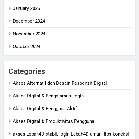
January 2025
December 2024
November 2024
October 2024
Categories
Akses Alternatif dan Desain Responsif Digital
Akses Digital & Pengalaman Login
Akses Digital & Pengguna Aktif
Akses Digital & Produktivitas Pengguna
akses Lebah4D stabil, login Lebah4D aman, tips koneksi