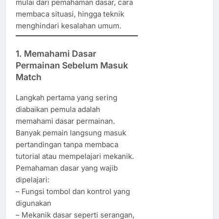
mulai dari pemahaman dasar, cara
membaca situasi, hingga teknik
menghindari kesalahan umum.
1. Memahami Dasar
Permainan Sebelum Masuk
Match
Langkah pertama yang sering
diabaikan pemula adalah
memahami dasar permainan.
Banyak pemain langsung masuk
pertandingan tanpa membaca
tutorial atau mempelajari mekanik.
Pemahaman dasar yang wajib
dipelajari:
– Fungsi tombol dan kontrol yang
digunakan
– Mekanik dasar seperti serangan,