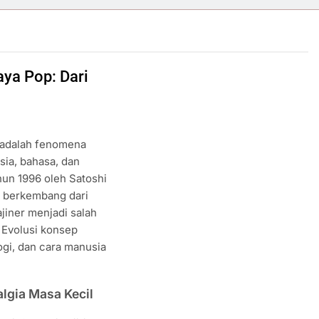
ya Pop: Dari
a adalah fenomena
sia, bahasa, dan
hun 1996 oleh Satoshi
berkembang dari
iner menjadi salah
 Evolusi konsep
i, dan cara manusia
lgia Masa Kecil