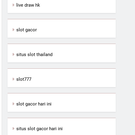
live draw hk
slot gacor
situs slot thailand
slot777
slot gacor hari ini
situs slot gacor hari ini