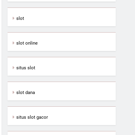
slot
slot online
situs slot
slot dana
situs slot gacor