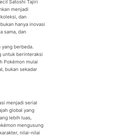
il Satoshi Tajiri
ahkan menjadi
koleksi, dan
bukan hanya inovasi
rja sama, dan
 yang berbeda.
g untuk berinteraksi
ilah Pokémon mulai
l, bukan sekadar
si menjadi serial
jah global yang
ng lebih luas,
 Pokémon mengusung
akter, nilai-nilai