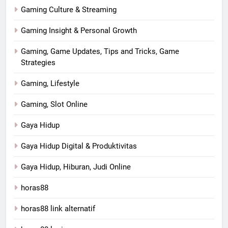
Gaming Culture & Streaming
Gaming Insight & Personal Growth
Gaming, Game Updates, Tips and Tricks, Game
Strategies
Gaming, Lifestyle
Gaming, Slot Online
Gaya Hidup
Gaya Hidup Digital & Produktivitas
Gaya Hidup, Hiburan, Judi Online
horas88
horas88 link alternatif