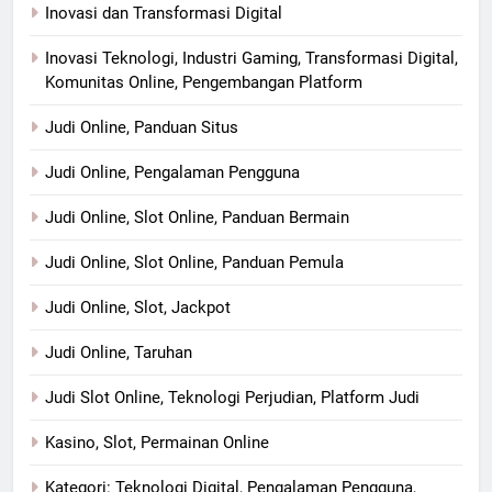
Inovasi dan Transformasi Digital
Inovasi Teknologi, Industri Gaming, Transformasi Digital,
Komunitas Online, Pengembangan Platform
Judi Online, Panduan Situs
Judi Online, Pengalaman Pengguna
Judi Online, Slot Online, Panduan Bermain
Judi Online, Slot Online, Panduan Pemula
Judi Online, Slot, Jackpot
Judi Online, Taruhan
Judi Slot Online, Teknologi Perjudian, Platform Judi
Kasino, Slot, Permainan Online
Kategori: Teknologi Digital, Pengalaman Pengguna,