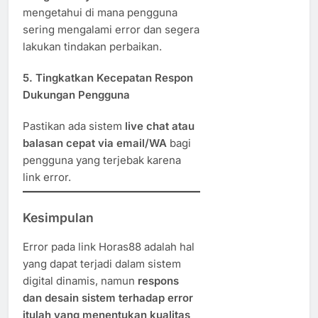
mengetahui di mana pengguna
sering mengalami error dan segera
lakukan tindakan perbaikan.
5.
Tingkatkan Kecepatan Respon
Dukungan Pengguna
Pastikan ada sistem
live chat atau
balasan cepat via email/WA
bagi
pengguna yang terjebak karena
link error.
Kesimpulan
Error pada link Horas88 adalah hal
yang dapat terjadi dalam sistem
digital dinamis, namun
respons
dan desain sistem terhadap error
itulah yang menentukan kualitas