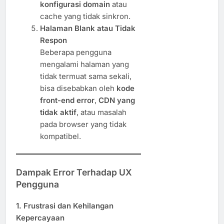
konfigurasi domain
atau
cache yang tidak sinkron.
Halaman Blank atau Tidak
Respon
Beberapa pengguna
mengalami halaman yang
tidak termuat sama sekali,
bisa disebabkan oleh
kode
front-end error
,
CDN yang
tidak aktif
, atau masalah
pada browser yang tidak
kompatibel.
Dampak Error Terhadap UX
Pengguna
1.
Frustrasi dan Kehilangan
Kepercayaan