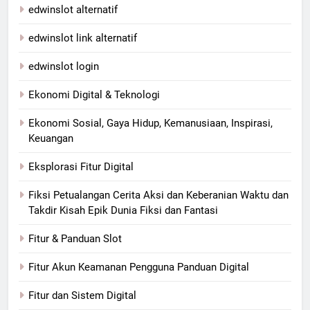
edwinslot alternatif
edwinslot link alternatif
edwinslot login
Ekonomi Digital & Teknologi
Ekonomi Sosial, Gaya Hidup, Kemanusiaan, Inspirasi,
Keuangan
Eksplorasi Fitur Digital
Fiksi Petualangan Cerita Aksi dan Keberanian Waktu dan
Takdir Kisah Epik Dunia Fiksi dan Fantasi
Fitur & Panduan Slot
Fitur Akun Keamanan Pengguna Panduan Digital
Fitur dan Sistem Digital