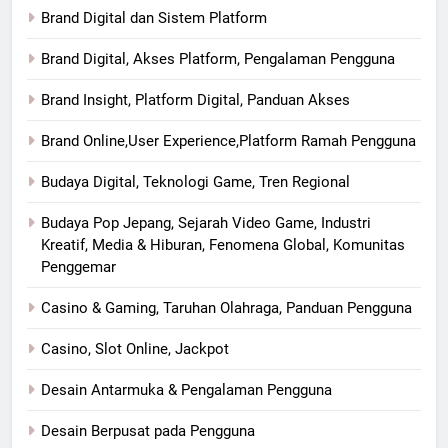
Brand Digital dan Sistem Platform
Brand Digital, Akses Platform, Pengalaman Pengguna
Brand Insight, Platform Digital, Panduan Akses
Brand Online,User Experience,Platform Ramah Pengguna
Budaya Digital, Teknologi Game, Tren Regional
Budaya Pop Jepang, Sejarah Video Game, Industri
Kreatif, Media & Hiburan, Fenomena Global, Komunitas
Penggemar
Casino & Gaming, Taruhan Olahraga, Panduan Pengguna
Casino, Slot Online, Jackpot
Desain Antarmuka & Pengalaman Pengguna
Desain Berpusat pada Pengguna