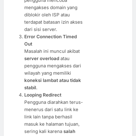
pengguna mencoba
mengakses domain yang
diblokir oleh ISP atau
terdapat batasan izin akses
dari sisi server.
Error Connection Timed
Out
Masalah ini muncul akibat
server overload
atau
pengguna mengakses dari
wilayah yang memiliki
koneksi lambat atau tidak
stabil
.
Looping Redirect
Pengguna diarahkan terus-
menerus dari satu link ke
link lain tanpa berhasil
masuk ke halaman tujuan,
sering kali karena
salah