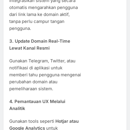
Integrasikan sistem yang secara
otomatis mengarahkan pengguna
dari link lama ke domain aktif,
tanpa perlu campur tangan
pengguna.
3.
Update Domain Real-Time
Lewat Kanal Resmi
Gunakan Telegram, Twitter, atau
notifikasi di aplikasi untuk
memberi tahu pengguna mengenai
perubahan domain atau
pemeliharaan sistem.
4.
Pemantauan UX Melalui
Analitik
Gunakan tools seperti
Hotjar atau
Google Analytics
untuk