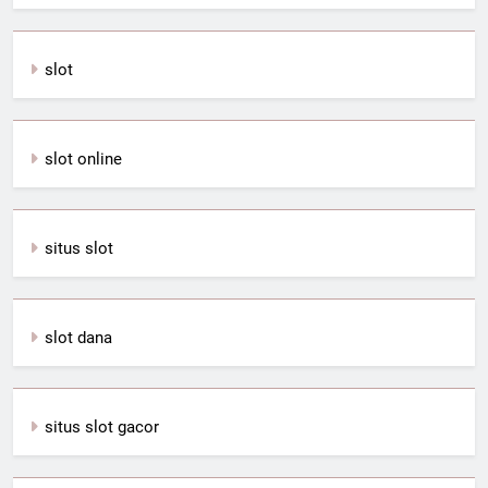
slot
slot online
situs slot
slot dana
situs slot gacor