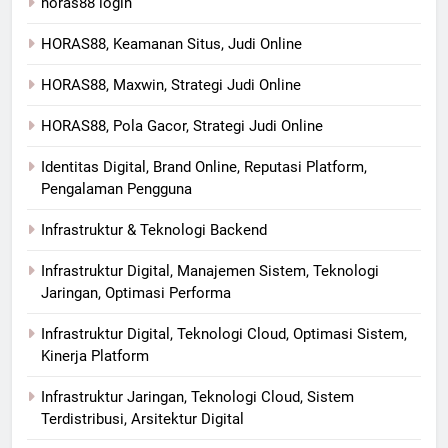
horas88 login
HORAS88, Keamanan Situs, Judi Online
HORAS88, Maxwin, Strategi Judi Online
HORAS88, Pola Gacor, Strategi Judi Online
Identitas Digital, Brand Online, Reputasi Platform,
Pengalaman Pengguna
Infrastruktur & Teknologi Backend
Infrastruktur Digital, Manajemen Sistem, Teknologi
Jaringan, Optimasi Performa
Infrastruktur Digital, Teknologi Cloud, Optimasi Sistem,
Kinerja Platform
Infrastruktur Jaringan, Teknologi Cloud, Sistem
Terdistribusi, Arsitektur Digital