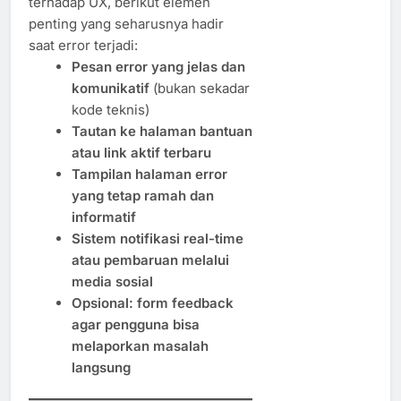
terhadap UX, berikut elemen
penting yang seharusnya hadir
saat error terjadi:
Pesan error yang jelas dan
komunikatif
(bukan sekadar
kode teknis)
Tautan ke halaman bantuan
atau link aktif terbaru
Tampilan halaman error
yang tetap ramah dan
informatif
Sistem notifikasi real-time
atau pembaruan melalui
media sosial
Opsional: form feedback
agar pengguna bisa
melaporkan masalah
langsung