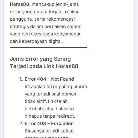
Horas88
, mencakup jenis-jenis
error yang umum terjadi, reaksi
pengguna, serta rekomendasi
strategis dalam perbaikan sistem
yang berfokus pada kenyamanan
dan kepercayaan digital.
Jenis Error yang Sering
Terjadi pada Link Horas88
Error 404 – Not Found
Ini adalah error paling umum
yang terjadi saat domain
tidak aktif, link telah
berubah, atau halaman
dihapus tanpa redirect.
Error 403 – Forbidden
Biasanya terjadi ketika