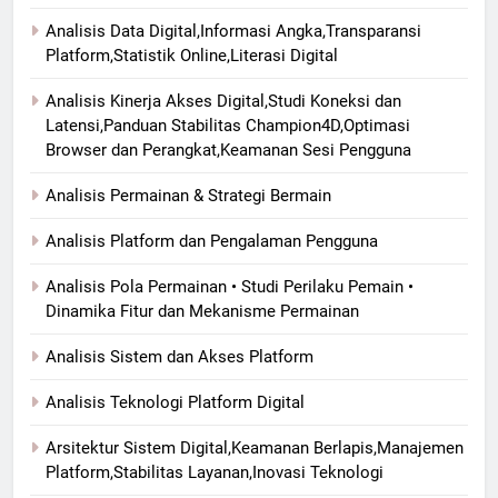
Analisis Data Digital,Informasi Angka,Transparansi
Platform,Statistik Online,Literasi Digital
Analisis Kinerja Akses Digital,Studi Koneksi dan
Latensi,Panduan Stabilitas Champion4D,Optimasi
Browser dan Perangkat,Keamanan Sesi Pengguna
Analisis Permainan & Strategi Bermain
Analisis Platform dan Pengalaman Pengguna
Analisis Pola Permainan • Studi Perilaku Pemain •
Dinamika Fitur dan Mekanisme Permainan
Analisis Sistem dan Akses Platform
Analisis Teknologi Platform Digital
Arsitektur Sistem Digital,Keamanan Berlapis,Manajemen
Platform,Stabilitas Layanan,Inovasi Teknologi