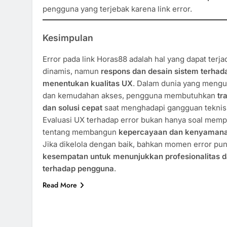
pengguna yang terjebak karena link error.
Kesimpulan
Error pada link Horas88 adalah hal yang dapat terjad
dinamis, namun
respons dan desain sistem terhada
menentukan kualitas UX
. Dalam dunia yang meng
dan kemudahan akses, pengguna membutuhkan
tr
dan solusi cepat
saat menghadapi gangguan teknis
Evaluasi UX terhadap error bukan hanya soal mempe
tentang membangun
kepercayaan dan kenyamana
Jika dikelola dengan baik, bahkan momen error pun
kesempatan untuk menunjukkan profesionalitas d
terhadap pengguna
.
Read More