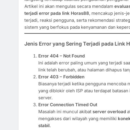
Artikel ini akan mengulas secara mendalam
evalua
terjadi error pada link Horas88
, mencakup jenis-j
terjadi, reaksi pengguna, serta rekomendasi strate
sistem yang berfokus pada kenyamanan dan keperca
Jenis Error yang Sering Terjadi pada Link 
Error 404 – Not Found
Ini adalah error paling umum yang terjadi saat
link telah berubah, atau halaman dihapus tan
Error 403 – Forbidden
Biasanya terjadi ketika pengguna mencoba
yang diblokir oleh ISP atau terdapat batasan i
server.
Error Connection Timed Out
Masalah ini muncul akibat
server overload
a
mengakses dari wilayah yang memiliki
konek
stabil
.