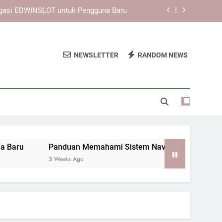
gasi EDWINSLOT untuk Pengguna Baru
vigasi LEBAH4D untuk Pengguna Baru
vigasi KAYA787 untuk Pengguna Baru
NEWSLETTER
RANDOM NEWS
an Proses yang Lebih Mudah dan Aman
t Dipercaya.
gasi EDWINSLOT untuk Pengguna Baru
vigasi LEBAH4D untuk Pengguna Baru
vigasi KAYA787 untuk Pengguna Baru
Panduan Memahami Sistem Navigasi LEBAH4D untuk Pengg
3 Weeks Ago