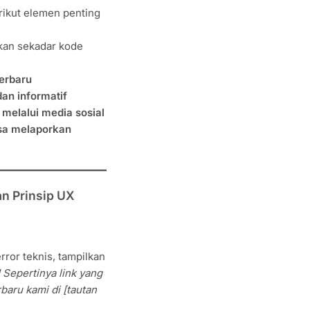
rikut elemen penting
kan sekadar kode
terbaru
an informatif
 melalui media sosial
sa melaporkan
n Prinsip UX
ror teknis, tampilkan
 Sepertinya link yang
baru kami di [tautan