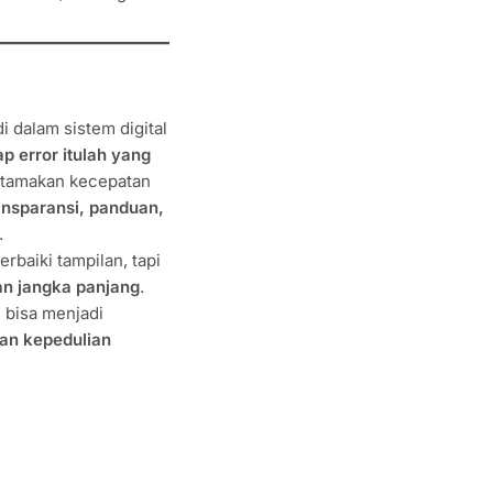
i dalam sistem digital
p error itulah yang
utamakan kecepatan
ansparansi, panduan,
.
rbaiki tampilan, tapi
n jangka panjang
.
 bisa menjadi
an kepedulian