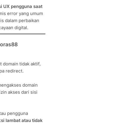
si UX pengguna saat
enis error yang umum
gis dalam perbaikan
yaan digital.
Horas88
 domain tidak aktif,
pa redirect.
 mengakses domain
zin akses dari sisi
tau pengguna
si lambat atau tidak