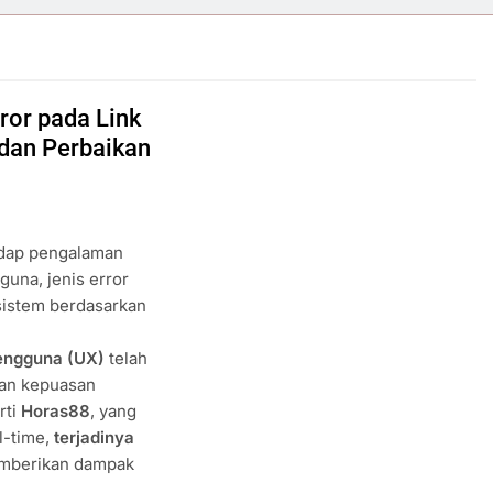
ror pada Link
 dan Perbaikan
adap pengalaman
una, jenis error
sistem berdasarkan
engguna (UX)
telah
dan kepuasan
rti
Horas88
, yang
l-time,
terjadinya
mberikan dampak