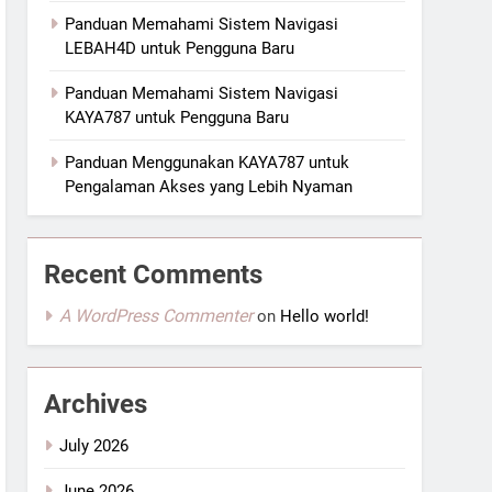
Panduan Memahami Sistem Navigasi
LEBAH4D untuk Pengguna Baru
Panduan Memahami Sistem Navigasi
KAYA787 untuk Pengguna Baru
Panduan Menggunakan KAYA787 untuk
Pengalaman Akses yang Lebih Nyaman
Recent Comments
A WordPress Commenter
on
Hello world!
Archives
July 2026
June 2026