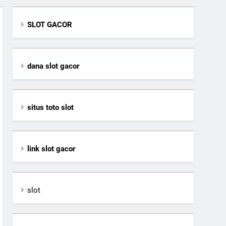
SLOT GACOR
dana slot gacor
situs toto slot
link slot gacor
slot