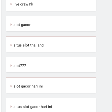
live draw hk
slot gacor
situs slot thailand
slot777
slot gacor hari ini
situs slot gacor hari ini