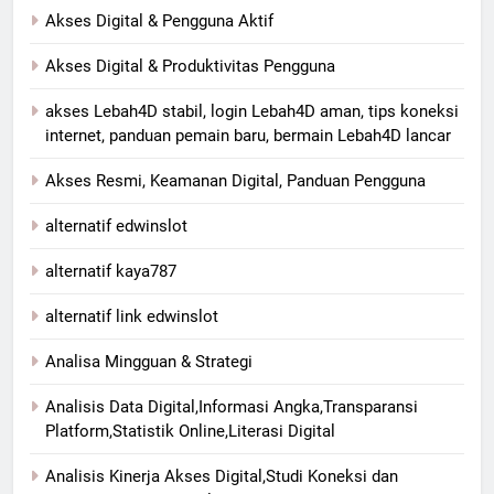
Akses Digital & Pengguna Aktif
Akses Digital & Produktivitas Pengguna
akses Lebah4D stabil, login Lebah4D aman, tips koneksi
internet, panduan pemain baru, bermain Lebah4D lancar
Akses Resmi, Keamanan Digital, Panduan Pengguna
alternatif edwinslot
alternatif kaya787
alternatif link edwinslot
Analisa Mingguan & Strategi
Analisis Data Digital,Informasi Angka,Transparansi
Platform,Statistik Online,Literasi Digital
Analisis Kinerja Akses Digital,Studi Koneksi dan