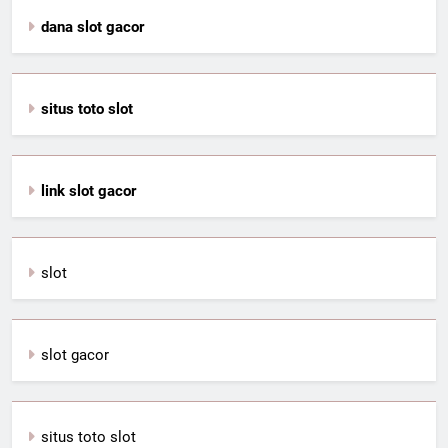
dana slot gacor
situs toto slot
link slot gacor
slot
slot gacor
situs toto slot