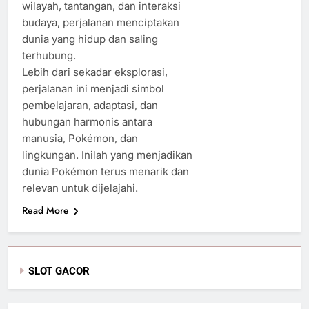
wilayah, tantangan, dan interaksi
budaya, perjalanan menciptakan
dunia yang hidup dan saling
terhubung.
Lebih dari sekadar eksplorasi,
perjalanan ini menjadi simbol
pembelajaran, adaptasi, dan
hubungan harmonis antara
manusia, Pokémon, dan
lingkungan. Inilah yang menjadikan
dunia Pokémon terus menarik dan
relevan untuk dijelajahi.
Read More
SLOT GACOR