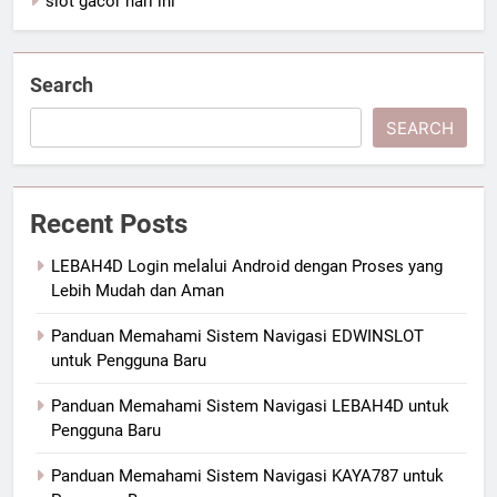
slot gacor hari ini
Search
SEARCH
Recent Posts
LEBAH4D Login melalui Android dengan Proses yang
Lebih Mudah dan Aman
Panduan Memahami Sistem Navigasi EDWINSLOT
untuk Pengguna Baru
Panduan Memahami Sistem Navigasi LEBAH4D untuk
Pengguna Baru
Panduan Memahami Sistem Navigasi KAYA787 untuk