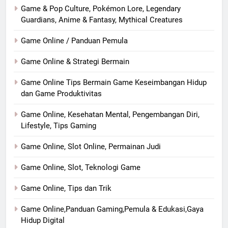
Game & Pop Culture, Pokémon Lore, Legendary
Guardians, Anime & Fantasy, Mythical Creatures
Game Online / Panduan Pemula
Game Online & Strategi Bermain
Game Online Tips Bermain Game Keseimbangan Hidup
dan Game Produktivitas
Game Online, Kesehatan Mental, Pengembangan Diri,
Lifestyle, Tips Gaming
Game Online, Slot Online, Permainan Judi
Game Online, Slot, Teknologi Game
Game Online, Tips dan Trik
Game Online,Panduan Gaming,Pemula & Edukasi,Gaya
Hidup Digital