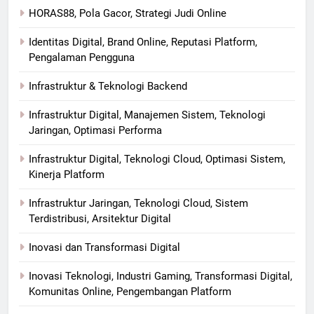
HORAS88, Pola Gacor, Strategi Judi Online
Identitas Digital, Brand Online, Reputasi Platform,
Pengalaman Pengguna
Infrastruktur & Teknologi Backend
Infrastruktur Digital, Manajemen Sistem, Teknologi
Jaringan, Optimasi Performa
Infrastruktur Digital, Teknologi Cloud, Optimasi Sistem,
Kinerja Platform
Infrastruktur Jaringan, Teknologi Cloud, Sistem
Terdistribusi, Arsitektur Digital
Inovasi dan Transformasi Digital
Inovasi Teknologi, Industri Gaming, Transformasi Digital,
Komunitas Online, Pengembangan Platform