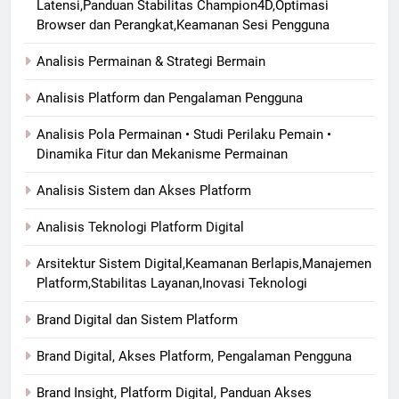
Latensi,Panduan Stabilitas Champion4D,Optimasi
Browser dan Perangkat,Keamanan Sesi Pengguna
Analisis Permainan & Strategi Bermain
Analisis Platform dan Pengalaman Pengguna
Analisis Pola Permainan • Studi Perilaku Pemain •
Dinamika Fitur dan Mekanisme Permainan
Analisis Sistem dan Akses Platform
Analisis Teknologi Platform Digital
Arsitektur Sistem Digital,Keamanan Berlapis,Manajemen
Platform,Stabilitas Layanan,Inovasi Teknologi
Brand Digital dan Sistem Platform
Brand Digital, Akses Platform, Pengalaman Pengguna
Brand Insight, Platform Digital, Panduan Akses