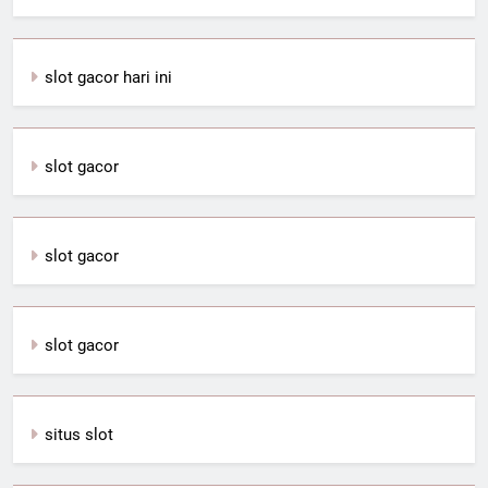
slot gacor hari ini
slot gacor
slot gacor
slot gacor
situs slot