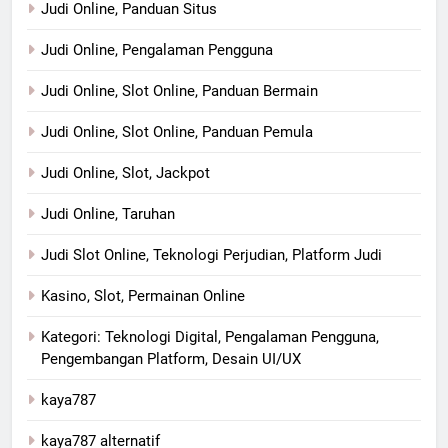
Judi Online, Panduan Situs
Judi Online, Pengalaman Pengguna
Judi Online, Slot Online, Panduan Bermain
Judi Online, Slot Online, Panduan Pemula
Judi Online, Slot, Jackpot
Judi Online, Taruhan
Judi Slot Online, Teknologi Perjudian, Platform Judi
Kasino, Slot, Permainan Online
Kategori: Teknologi Digital, Pengalaman Pengguna,
Pengembangan Platform, Desain UI/UX
kaya787
kaya787 alternatif