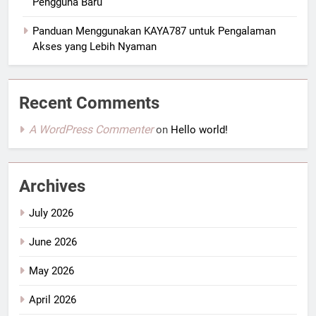
Pengguna Baru
Panduan Menggunakan KAYA787 untuk Pengalaman
Akses yang Lebih Nyaman
Recent Comments
A WordPress Commenter
on
Hello world!
Archives
July 2026
June 2026
May 2026
April 2026