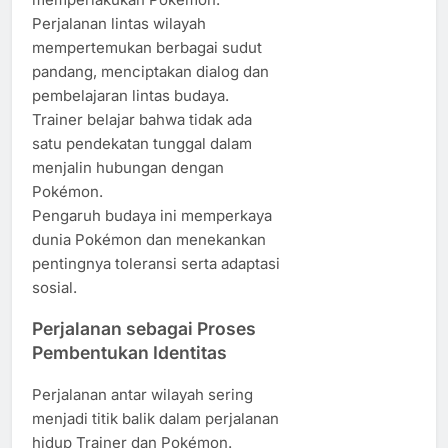
Perjalanan lintas wilayah
mempertemukan berbagai sudut
pandang, menciptakan dialog dan
pembelajaran lintas budaya.
Trainer belajar bahwa tidak ada
satu pendekatan tunggal dalam
menjalin hubungan dengan
Pokémon.
Pengaruh budaya ini memperkaya
dunia Pokémon dan menekankan
pentingnya toleransi serta adaptasi
sosial.
Perjalanan sebagai Proses
Pembentukan Identitas
Perjalanan antar wilayah sering
menjadi titik balik dalam perjalanan
hidup Trainer dan Pokémon.